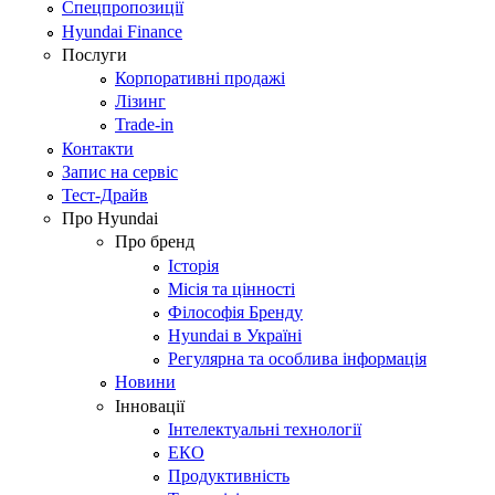
Спецпропозиції
Hyundai Finance
Послуги
Корпоративні продажі
Лізинг
Trade-in
Контакти
Запис на сервіс
Тест-Драйв
Про Hyundai
Про бренд
Історія
Місія та цінності
Філософія Бренду
Hyundai в Україні
Регулярна та особлива інформація
Новини
Інновації
Інтелектуальні технології
ЕКО
Продуктивність