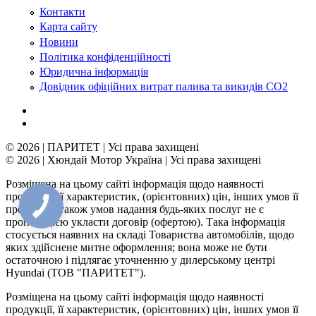
Контакти
Карта сайту
Новини
Політика конфіденційності
Юридична інформація
Довідник офіційних витрат палива та викидів СО2
© 2026 | ПАРИТЕТ | Усі права захищені
© 2026 | Хюндай Мотор Україна | Усі права захищені
Розміщена на цьому сайті інформація щодо наявності
продукції, її характеристик, (орієнтовних) цін, інших умов її
КНОПКА
продажу, а також умов надання будь-яких послуг не є
ЗВ'ЯЗКУ
пропозицією укласти договір (офертою). Така інформація
стосується наявних на складі Товариства автомобілів, щодо
яких здійснене митне оформлення; вона може не бути
остаточною і підлягає уточненню у дилерському центрі
Hyundai (ТОВ "ПАРИТЕТ").
Розміщена на цьому сайті інформація щодо наявності
продукції, її характеристик, (орієнтовних) цін, інших умов її