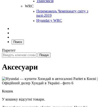
Трансмісія
WRC
Переможець Чемпіонату світу з
ралі-2019
Hyundai у WRC
Поиск
Паритет
Аксесуари
Кошик
У кошику відсутні товари.