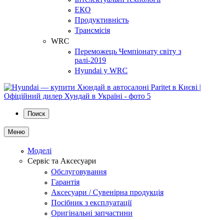
ЕКО
Продуктивність
Трансмісія
WRC
Переможець Чемпіонату світу з
ралі-2019
Hyundai у WRC
Поиск
Меню
Моделі
Сервіс та Аксесуари
Обслуговування
Гарантія
Аксесуари / Сувенірна продукція
Посібник з експлуатації
Оригінальні запчастини