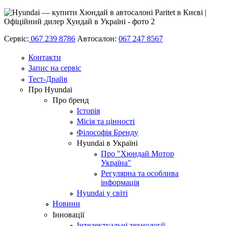
Сервіс:
067 239 8786
Автосалон:
067 247 8567
Контакти
Запис на сервіс
Тест-Драйв
Про Hyundai
Про бренд
Історія
Місія та цінності
Філософія Бренду
Hyundai в Україні
Про "Хюндай Мотор
Україна"
Регулярна та особлива
інформація
Hyundai у світі
Новини
Інновації
Інтелектуальні технології