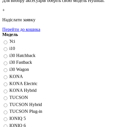
Для вибору аксесуарів оберіть свою модель Hyundai.
+
Надіслати заявку
Перейти до кошика
Модель
Усі
i10
i30 Hatchback
i30 Fastback
i30 Wagon
KONA
KONA Electric
KONA Hybrid
TUCSON
TUCSON Hybrid
TUCSON Plug-in
IONIQ 5
IONIQ 6