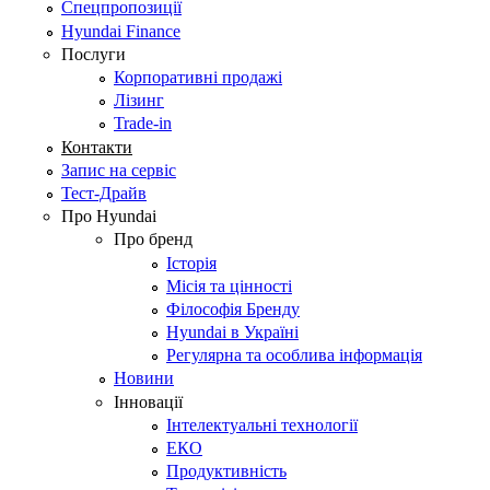
Спецпропозиції
Hyundai Finance
Послуги
Корпоративні продажі
Лізинг
Trade-in
Контакти
Запис на сервіс
Тест-Драйв
Про Hyundai
Про бренд
Історія
Місія та цінності
Філософія Бренду
Hyundai в Україні
Регулярна та особлива інформація
Новини
Інновації
Інтелектуальні технології
ЕКО
Продуктивність