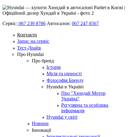
Сервіс:
067 239 8786
Автосалон:
067 247 8567
Контакти
Запис на сервіс
Тест-Драйв
Про Hyundai
Про бренд
Історія
Місія та цінності
Філософія Бренду
Hyundai в Україні
Про "Хюндай Мотор
Україна"
Регулярна та особлива
інформація
Hyundai у світі
Новини
Інновації
Інтелектуальні технології