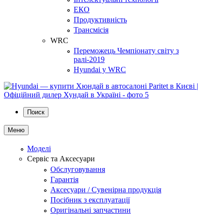
ЕКО
Продуктивність
Трансмісія
WRC
Переможець Чемпіонату світу з
ралі-2019
Hyundai у WRC
Поиск
Меню
Моделі
Сервіс та Аксесуари
Обслуговування
Гарантія
Аксесуари / Сувенірна продукція
Посібник з експлуатації
Оригінальні запчастини