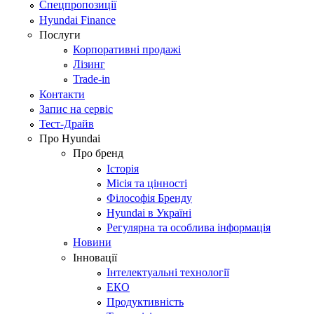
Спецпропозиції
Hyundai Finance
Послуги
Корпоративні продажі
Лізинг
Trade-in
Контакти
Запис на сервіс
Тест-Драйв
Про Hyundai
Про бренд
Історія
Місія та цінності
Філософія Бренду
Hyundai в Україні
Регулярна та особлива інформація
Новини
Інновації
Інтелектуальні технології
ЕКО
Продуктивність