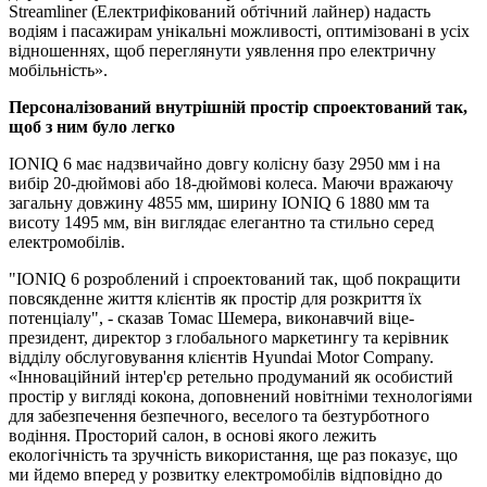
Streamliner (Електрифікований обтічний лайнер) надасть
водіям і пасажирам унікальні можливості, оптимізовані в усіх
відношеннях, щоб переглянути уявлення про електричну
мобільність».
Персоналізований внутрішній простір спроектований так,
щоб з ним було легко
IONIQ 6 має надзвичайно довгу колісну базу 2950 мм і на
вибір 20-дюймові або 18-дюймові колеса. Маючи вражаючу
загальну довжину 4855 мм, ширину IONIQ 6 1880 мм та
висоту 1495 мм, він виглядає елегантно та стильно серед
електромобілів.
"IONIQ 6 розроблений і спроектований так, щоб покращити
повсякденне життя клієнтів як простір для розкриття їх
потенціалу", - сказав Томас Шемера, виконавчий віце-
президент, директор з глобального маркетингу та керівник
відділу обслуговування клієнтів Hyundai Motor Company.
«Інноваційний інтер'єр ретельно продуманий як особистий
простір у вигляді кокона, доповнений новітніми технологіями
для забезпечення безпечного, веселого та безтурботного
водіння. Просторий салон, в основі якого лежить
екологічність та зручність використання, ще раз показує, що
ми йдемо вперед у розвитку електромобілів відповідно до