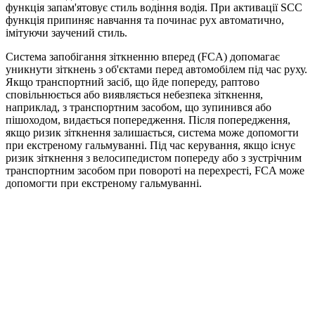
функція запам'ятовує стиль водіння водія. При активації SCC
функція припиняє навчання та починає рух автоматично,
імітуючи заучений стиль.
Система запобігання зіткненню вперед (FCA) допомагає
уникнути зіткнень з об'єктами перед автомобілем під час руху.
Якщо транспортний засіб, що йде попереду, раптово
сповільнюється або виявляється небезпека зіткнення,
наприклад, з транспортним засобом, що зупинився або
пішоходом, видається попередження. Після попередження,
якщо ризик зіткнення залишається, система може допомогти
при екстреному гальмуванні. Під час керування, якщо існує
ризик зіткнення з велосипедистом попереду або з зустрічним
транспортним засобом при повороті на перехресті, FCA може
допомогти при екстреному гальмуванні.