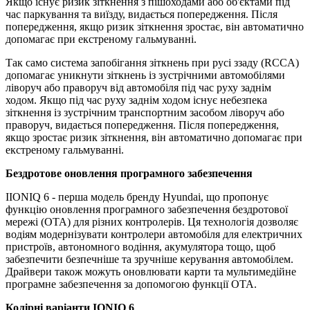
Якщо існує ризик зіткнення з пішоходами або об'єктами під
час паркування та виїзду, видається попередження. Після
попередження, якщо ризик зіткнення зростає, він автоматично
допомагає при екстреному гальмуванні.
Так само система запобігання зіткнень при русі ззаду (RCCA)
допомагає уникнути зіткнень із зустрічними автомобілями
ліворуч або праворуч від автомобіля під час руху заднім
ходом. Якщо під час руху заднім ходом існує небезпека
зіткнення із зустрічним транспортним засобом ліворуч або
праворуч, видається попередження. Після попередження,
якщо зростає ризик зіткнення, він автоматично допомагає при
екстреному гальмуванні.
Бездротове оновлення програмного забезпечення
IIONIQ 6 - перша модель бренду Hyundai, що пропонує
функцію оновлення програмного забезпечення бездротової
мережі (OTA) для різних контролерів. Ця технологія дозволяє
водіям модернізувати контролери автомобіля для електричних
пристроїв, автономного водіння, акумулятора тощо, щоб
забезпечити безпечніше та зручніше керування автомобілем.
Драйвери також можуть оновлювати карти та мультимедійне
програмне забезпечення за допомогою функції OTA.
Колірні варіанти IONIQ 6