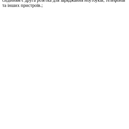
сидінням є друга розетка для заряджання ноутбуків, телефонів
та інших пристроїв.;