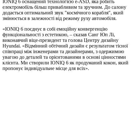
IONIQ 6 оснащений технологією e-ASD, яка робить
електромобіль більш привабливим та зручним. До салону
додається оптимальний звук "космічного корабля", який
змінюється в залежності від режиму руху автомобіля.
«IONIQ 6 поєднує в собі емоційну конвергенцію
функціональності з естетикою, – сказав Санг Юп Лі,
виконавчий віце-президент та голова Центру дизайну
Hyundai. «Відмінний обтічний дизайн є результатом тісної
співпраці між інженерами та дизайнерами, з одержимою
увагою до деталей та орієнтованими в основі цінностями
клієнта. Ми створили IONIQ 6 як продуманий кокон, який
пропонує індивідуальне місце для всіх».