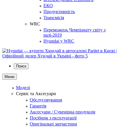
ЕКО
Продуктивність
Трансмісія
WRC
Переможець Чемпіонату світу з
ралі-2019
Hyundai у WRC
Поиск
Меню
Моделі
Сервіс та Аксесуари
Обслуговування
Гарантія
Аксесуари / Сувенірна продукція
Посібник з експлуатації
Оригінальні запчастини