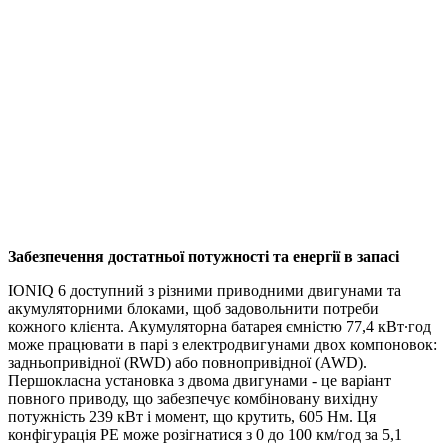
Забезпечення достатньої потужності та енергії в запасі
IONIQ 6 доступний з різними приводними двигунами та
акумуляторними блоками, щоб задовольнити потреби
кожного клієнта. Акумуляторна батарея ємністю 77,4 кВт∙год
може працювати в парі з електродвигунами двох компоновок:
задньопривідної (RWD) або повнопривідної (AWD).
Першокласна установка з двома двигунами - це варіант
повного приводу, що забезпечує комбіновану вихідну
потужність 239 кВт і момент, що крутить, 605 Нм. Ця
конфігурація PE може розігнатися з 0 до 100 км/год за 5,1