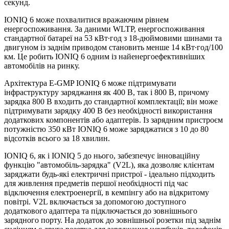
секунд.
IONIQ 6 може похвалитися вражаючим рівнем
енергоспоживання. За даними WLTP, енергоспоживання
стандартної батареї на 53 кВт∙год з 18-дюймовими шинами та
двигуном із заднім приводом становить менше 14 кВт∙год/100
км. Це робить IONIQ 6 одним із найенергоефективніших
автомобілів на ринку.
Архітектура E-GMP IONIQ 6 може підтримувати
інфраструктуру заряджання як 400 В, так і 800 В, причому
зарядка 800 В входить до стандартної комплектації; він може
підтримувати зарядку 400 В без необхідності використання
додаткових компонентів або адаптерів. Із зарядним пристроєм
потужністю 350 кВт IONIQ 6 може заряджатися з 10 до 80
відсотків всього за 18 хвилин.
IONIQ 6, як і IONIQ 5 до нього, забезпечує інноваційну
функцію "автомобіль-зарядка" (V2L), яка дозволяє клієнтам
заряджати будь-які електричні пристрої - ідеально підходить
для живлення предметів першої необхідності під час
відключення електроенергії, в кемпінгу або на відкритому
повітрі. V2L включається за допомогою доступного
додаткового адаптера та підключається до зовнішнього
зарядного порту. На додаток до зовнішньої розетки під заднім