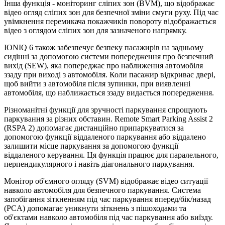
Інша функція - моніторинг сліпих зон (BVM), що відображає
відео огляд сліпих зон для безпечної зміни смуги руху. Під час
увімкнення перемикача покажчиків повороту відображається
відео з оглядом сліпих зон для зазначеного напрямку.
IONIQ 6 також забезпечує безпеку пасажирів на задньому
сидінні за допомогою системи попередження про безпечний
вихід (SEW), яка попереджає про наближення автомобіля
ззаду при виході з автомобіля. Коли пасажир відкриває двері,
щоб вийти з автомобіля після зупинки, при виявленні
автомобіля, що наближається ззаду видається попередження.
Різноманітні функції для зручності паркування спрощують
паркування за різних обставин. Remote Smart Parking Assist 2
(RSPA 2) допомагає дистанційно припаркуватися за
допомогою функції віддаленого паркування або віддалено
залишити місце паркування за допомогою функції
віддаленого керування. Ця функція працює для паралельного,
перпендикулярного і навіть діагонального паркування.
Монітор об'ємного огляду (SVM) відображає відео ситуації
навколо автомобіля для безпечного паркування. Система
запобігання зіткненням під час паркування вперед/бік/назад
(PCA) допомагає уникнути зіткнень з пішоходами та
об'єктами навколо автомобіля під час паркування або виїзду.