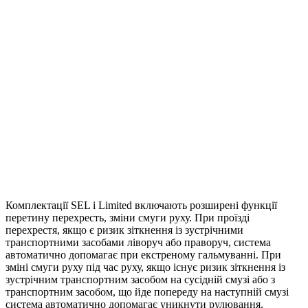
Комплектації SEL і Limited включають розширені функції
перетину перехресть, зміни смуги руху. При проїзді
перехрестя, якщо є ризик зіткнення із зустрічними
транспортними засобами ліворуч або праворуч, система
автоматично допомагає при екстреному гальмуванні. При
зміні смуги руху під час руху, якщо існує ризик зіткнення із
зустрічним транспортним засобом на сусідній смузі або з
транспортним засобом, що йде попереду на наступній смузі
система автоматично допомагає уникнути рулювання.