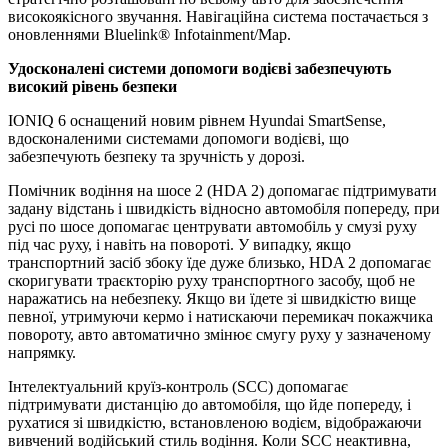
високоякісного звучання. Навігаційна система постачається з
оновленнями Bluelink® Infotainment/Map.
Удосконалені системи допомоги водієві забезпечують
високий рівень безпеки
IONIQ 6 оснащений новим рівнем Hyundai SmartSense,
вдосконаленими системами допомоги водієві, що
забезпечують безпеку та зручність у дорозі.
Помічник водіння на шосе 2 (HDA 2) допомагає підтримувати
задану відстань і швидкість відносно автомобіля попереду, при
русі по шосе допомагає центрувати автомобіль у смузі руху
під час руху, і навіть на повороті. У випадку, якщо
транспортний засіб збоку їде дуже близько, HDA 2 допомагає
скоригувати траєкторію руху транспортного засобу, щоб не
наражатись на небезпеку. Якщо ви їдете зі швидкістю вище
певної, утримуючи кермо і натискаючи перемикач покажчика
повороту, авто автоматично змінює смугу руху у зазначеному
напрямку.
Інтелектуальний круїз-контроль (SCC) допомагає
підтримувати дистанцію до автомобіля, що йде попереду, і
рухатися зі швидкістю, встановленою водієм, відображаючи
вивчений водійський стиль водіння. Коли SCC неактивна,