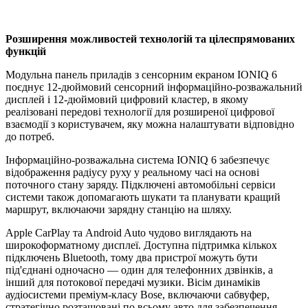
Розширення можливостей технологій та цілеспрямованих
функцій
Модульна панель приладів з сенсорним екраном IONIQ 6
поєднує 12-дюймовий сенсорний інформаційно-розважальний
дисплей і 12-дюймовий цифровий кластер, в якому
реалізовані передові технології для розширеної цифрової
взаємодії з користувачем, яку можна налаштувати відповідно
до потреб.
Інформаційно-розважальна система IONIQ 6 забезпечує
відображення радіусу руху у реальному часі на основі
поточного стану заряду. Підключені автомобільні сервіси
системи також допомагають шукати та планувати кращий
маршрут, включаючи зарядну станцію на шляху.
Apple CarPlay та Android Auto чудово виглядають на
широкоформатному дисплеї. Доступна підтримка кількох
підключень Bluetooth, тому два пристрої можуть бути
під'єднані одночасно — один для телефонних дзвінків, а
інший для потокової передачі музики. Вісім динаміків
аудіосистеми преміум-класу Bose, включаючи сабвуфер,
стратегічно розташовані по всьому авто для забезпечення