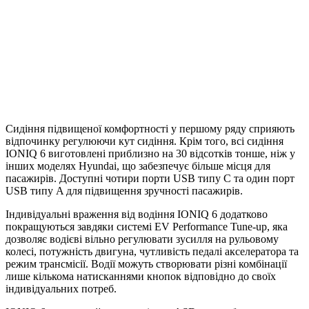
Сидіння підвищеної комфортності у першому ряду сприяють
відпочинку регулюючи кут сидіння. Крім того, всі сидіння
IONIQ 6 виготовлені приблизно на 30 відсотків тонше, ніж у
інших моделях Hyundai, що забезпечує більше місця для
пасажирів. Доступні чотири порти USB типу C та один порт
USB типу A для підвищення зручності пасажирів.
Індивідуальні враження від водіння IONIQ 6 додатково
покращуються завдяки системі EV Performance Tune-up, яка
дозволяє водієві вільно регулювати зусилля на рульовому
колесі, потужність двигуна, чутливість педалі акселератора та
режим трансмісії. Водії можуть створювати різні комбінації
лише кількома натисканнями кнопок відповідно до своїх
індивідуальних потреб.