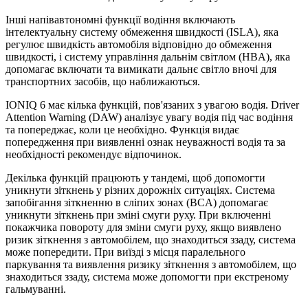
Інші напівавтономні функції водіння включають
інтелектуальну систему обмеження швидкості (ISLA), яка
регулює швидкість автомобіля відповідно до обмеження
швидкості, і систему управління дальнім світлом (HBA), яка
допомагає включати та вимикати дальнє світло вночі для
транспортних засобів, що наближаються.
IONIQ 6 має кілька функцій, пов'язаних з увагою водія. Driver
Attention Warning (DAW) аналізує увагу водія під час водіння
та попереджає, коли це необхідно. Функція видає
попередження при виявленні ознак неуважності водія та за
необхідності рекомендує відпочинок.
Декілька функцій працюють у тандемі, щоб допомогти
уникнути зіткнень у різних дорожніх ситуаціях. Система
запобігання зіткненню в сліпих зонах (BCA) допомагає
уникнути зіткнень при зміні смуги руху. При включенні
покажчика повороту для зміни смуги руху, якщо виявлено
ризик зіткнення з автомобілем, що знаходиться ззаду, система
може попередити. При виїзді з місця паралельного
паркування та виявлення ризику зіткнення з автомобілем, що
знаходиться ззаду, система може допомогти при екстреному
гальмуванні.