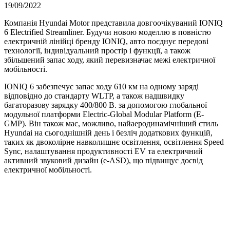
19/09/2022
Компанія Hyundai Motor представила довгоочікуваний IONIQ
6 Electrified Streamliner. Будучи новою моделлю в повністю
електричній лінійці бренду IONIQ, авто поєднує передові
технології, індивідуальний простір і функції, а також
збільшений запас ходу, який перевизначає межі електричної
мобільності.
IONIQ 6 забезпечує запас ходу 610 км на одному заряді
відповідно до стандарту WLTP, а також надшвидку
багаторазову зарядку 400/800 В. за допомогою глобальної
модульної платформи Electric-Global Modular Platform (E-
GMP). Він також має, можливо, найаеродинамічніший стиль
Hyundai на сьогоднішній день і безліч додаткових функцій,
таких як двоколірне навколишнє освітлення, освітлення Speed
Sync, налаштування продуктивності EV та електричний
активний звуковий дизайн (e-ASD), що підвищує досвід
електричної мобільності.