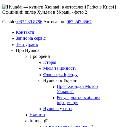
Сервіс:
067 239 8786
Автосалон:
067 247 8567
Контакти
Запис на сервіс
Тест-Драйв
Про Hyundai
Про бренд
Історія
Місія та цінності
Філософія Бренду
Hyundai в Україні
Про "Хюндай Мотор
Україна"
Регулярна та особлива
інформація
Hyundai у світі
Новини
Інновації
Інтелектуальні технології