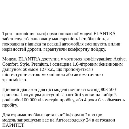
Третє покоління платформи оновленої моделі ELANTRA
забезпечує збалансовану маневреність і стабільність, а
покращена підвіска та реакції автомобіля зменшують вплив
нерівностей дороги, гарантуючи комфортну поїздку.
Модель ELANTRA доступна у чотирьох конфігураціях: Active,
Comfort, Style, Premium, і оснащена 1,6-літровим бензиновим
двигуном об'ємом 127 к.с., що пропонується з
шістиступінчастою механічною або автоматичною
трансмісією.
Ціновий діапазон для цієї моделі починається від 808 500
гривень. Покупцям доступні гарантійні умови на вибір: 5
років або 100 000 кілометрів пробігу, або 4 роки без обмежень
пробігу.
Для отримання більш детальної інформації про цю
модель запрошуємо вас на Автозаводську 24 в автосалон
ПАРИТЕТ.