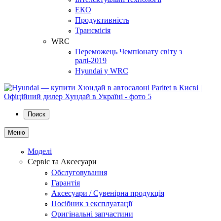
ЕКО
Продуктивність
Трансмісія
WRC
Переможець Чемпіонату світу з
ралі-2019
Hyundai у WRC
Поиск
Меню
Моделі
Сервіс та Аксесуари
Обслуговування
Гарантія
Аксесуари / Сувенірна продукція
Посібник з експлуатації
Оригінальні запчастини