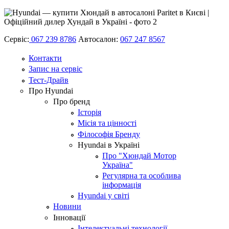
Сервіс:
067 239 8786
Автосалон:
067 247 8567
Контакти
Запис на сервіс
Тест-Драйв
Про Hyundai
Про бренд
Історія
Місія та цінності
Філософія Бренду
Hyundai в Україні
Про "Хюндай Мотор
Україна"
Регулярна та особлива
інформація
Hyundai у світі
Новини
Інновації
Інтелектуальні технології