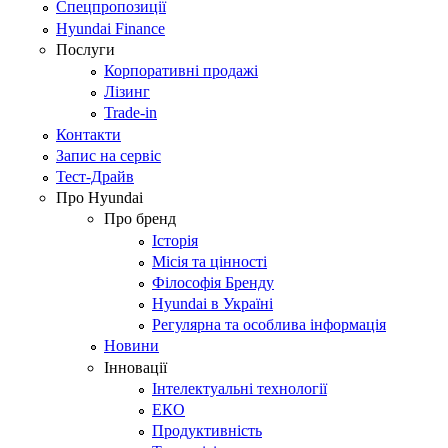
Спецпропозиції
Hyundai Finance
Послуги
Корпоративні продажі
Лізинг
Trade-in
Контакти
Запис на сервіс
Тест-Драйв
Про Hyundai
Про бренд
Історія
Місія та цінності
Філософія Бренду
Hyundai в Україні
Регулярна та особлива інформація
Новини
Інновації
Інтелектуальні технології
ЕКО
Продуктивність