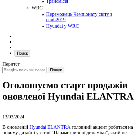
Трансмісія
WRC
Переможець Чемпіонату світу з
ралі-2019
Hyundai у WRC
Поиск
Паритет
Оголошуємо старт продажів
оновленої Hyundai ELANTRA
13/03/2024
В оновленій
Hyundai ELANTRA
головний акцент робиться на
новому дизайні у стилі "Параметричної динаміки", який не