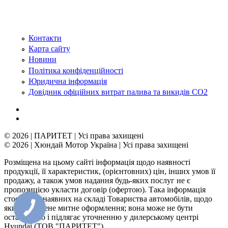
Контакти
Карта сайту
Новини
Політика конфіденційності
Юридична інформація
Довідник офіційних витрат палива та викидів СО2
© 2026 | ПАРИТЕТ | Усі права захищені
© 2026 | Хюндай Мотор Україна | Усі права захищені
Розміщена на цьому сайті інформація щодо наявності
продукції, її характеристик, (орієнтовних) цін, інших умов її
продажу, а також умов надання будь-яких послуг не є
пропозицією укласти договір (офертою). Така інформація
стосується наявних на складі Товариства автомобілів, щодо
яких здійснене митне оформлення; вона може не бути
КНОПКА
ЗВ'ЯЗКУ
остаточною і підлягає уточненню у дилерському центрі
Hyundai (ТОВ "ПАРИТЕТ").