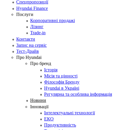
Спецпропозиції
Hyundai Finance
Послуги
Корпоративні продажі
Лізинг
Trade-in
Контакти
Запис на сервіс
Тест-Драйв
Про Hyundai
Про бренд
Історія
Місія та цінності
Філософія Бренду
Hyundai в Україні
Регулярна та особлива інформація
Новини
Інновації
Інтелектуальні технології
ЕКО
Продуктивність