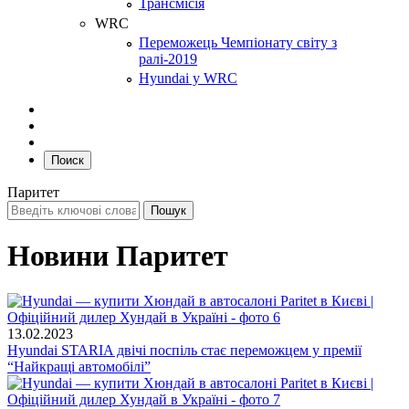
Трансмісія
WRC
Переможець Чемпіонату світу з
ралі-2019
Hyundai у WRC
Поиск
Паритет
Новини Паритет
13.02.2023
Hyundai STARIA двічі поспіль стає переможцем у премії
“Найкращі автомобілі”