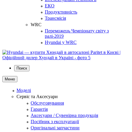
ЕКО
Продуктивність
Трансмісія
WRC
Переможець Чемпіонату світу з
ралі-2019
Hyundai у WRC
Поиск
Меню
Моделі
Сервіс та Аксесуари
Обслуговування
Гарантія
Аксесуари / Сувенірна продукція
Посібник з експлуатації
Оригінальні запчастини