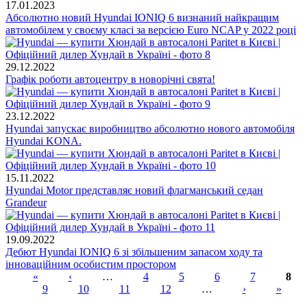
17.01.2023
Абсолютно новий Hyundai IONIQ 6 визнаний найкращим
автомобілем у своєму класі за версією Euro NCAP у 2022 році
29.12.2022
Графік роботи автоцентру в новорічні свята!
23.12.2022
Hyundai запускає виробництво абсолютно нового автомобіля
Hyundai KONA.
15.11.2022
Hyundai Motor представляє новий флагманський седан
Grandeur
19.09.2022
Дебют Hyundai IONIQ 6 зі збільшеним запасом ходу та
інноваційним особистим простором
«
‹
…
4
5
6
7
8
9
10
11
12
…
›
»
Сторінки