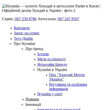
Сервіс:
067 239 8786
Автосалон:
067 247 8567
Контакти
Запис на сервіс
Тест-Драйв
Про Hyundai
Про бренд
Історія
Місія та цінності
Філософія Бренду
Hyundai в Україні
Про "Хюндай Мотор
Україна"
Регулярна та особлива
інформація
Hyundai у світі
Новини
Інновації
Інтелектуальні технології