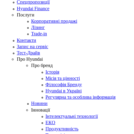
Спецпропозиції
Hyundai Finance
Послуги
Корпоративні продажі
Лізинг
Trade-in
Контакти
Запис на сервіс
Тест-Драйв
Про Hyundai
Про бренд
Історія
Місія та цінності
Філософія Бренду
Hyundai в Україні
Регулярна та особлива інформація
Новини
Інновації
Інтелектуальні технології
ЕКО
Продуктивність