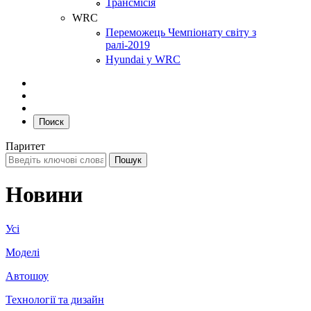
Трансмісія
WRC
Переможець Чемпіонату світу з
ралі-2019
Hyundai у WRC
Поиск
Паритет
Новини
Усі
Моделі
Автошоу
Технології та дизайн