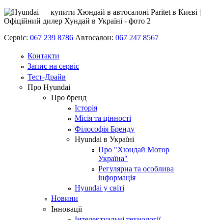
Сервіс:
067 239 8786
Автосалон:
067 247 8567
Контакти
Запис на сервіс
Тест-Драйв
Про Hyundai
Про бренд
Історія
Місія та цінності
Філософія Бренду
Hyundai в Україні
Про "Хюндай Мотор
Україна"
Регулярна та особлива
інформація
Hyundai у світі
Новини
Інновації
Інтелектуальні технології