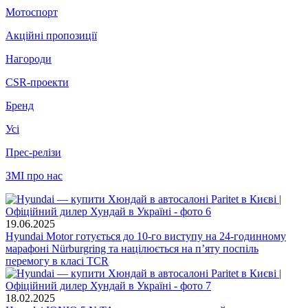
Мотоспорт
Акційні пропозиції
Нагороди
CSR-проекти
Бренд
Усі
Прес-релізи
ЗМІ про нас
19.06.2025
Hyundai Motor готується до 10-го виступу на 24-годинному
марафоні Nürburgring та націлюється на п’яту поспіль
перемогу в класі TCR
18.02.2025