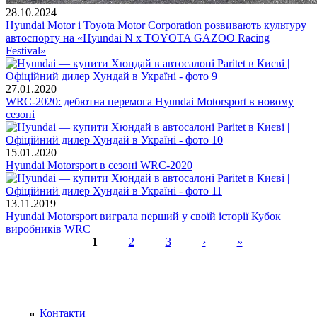
28.10.2024
Hyundai Motor і Toyota Motor Corporation розвивають культуру
автоспорту на «Hyundai N x TOYOTA GAZOO Racing
Festival»
27.01.2020
WRC-2020: дебютна перемога Hyundai Motorsport в новому
сезоні
15.01.2020
Hyundai Motorsport в сезоні WRC-2020
13.11.2019
Hyundai Motorsport виграла перший у своїй історії Кубок
виробників WRC
1
2
3
›
»
Сторінки
Контакти