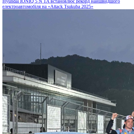
Hyundai IONIQ 5 N TA встановлює рекорд найшвидшого
електроавтомобіля на «Attack Tsukuba 2025»