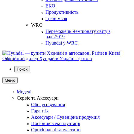
ЕКО
Продуктивність
Трансмісія
WRC
Переможець Чемпіонату світу з
ралі-2019
Hyundai у WRC
Поиск
Меню
Моделі
Сервіс та Аксесуари
Обслуговування
Гарантія
Аксесуари / Сувенірна продукція
Посібник з експлуатації
Оригінальні запчастини