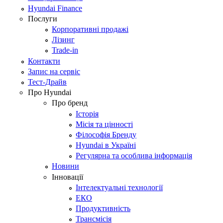
Hyundai Finance
Послуги
Корпоративні продажі
Лізинг
Trade-in
Контакти
Запис на сервіс
Тест-Драйв
Про Hyundai
Про бренд
Історія
Місія та цінності
Філософія Бренду
Hyundai в Україні
Регулярна та особлива інформація
Новини
Інновації
Інтелектуальні технології
ЕКО
Продуктивність
Трансмісія