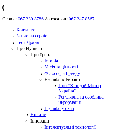
Сервіс:
067 239 8786
Автосалон:
067 247 8567
Контакти
Запис на сервіс
Тест-Драйв
Про Hyundai
Про бренд
Історія
Місія та цінності
Філософія Бренду
Hyundai в Україні
Про "Хюндай Мотор
Україна"
Регулярна та особлива
інформація
Hyundai у світі
Новини
Інновації
Інтелектуальні технології