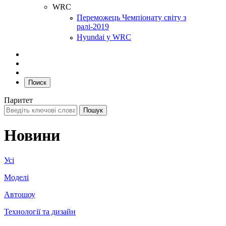
WRC
Переможець Чемпіонату світу з
ралі-2019
Hyundai у WRC
Поиск
Паритет
Новини
Усі
Моделі
Автошоу
Технології та дизайн