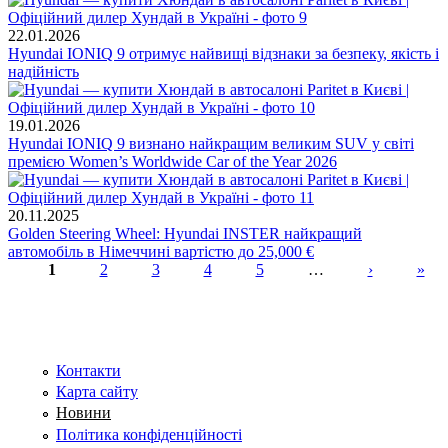
22.01.2026
Hyundai IONIQ 9 отримує найвищі відзнаки за безпеку, якість і
надійність
19.01.2026
Hyundai IONIQ 9 визнано найкращим великим SUV у світі
премією Women’s Worldwide Car of the Year 2026
20.11.2025
Golden Steering Wheel: Hyundai INSTER найкращий
автомобіль в Німеччині вартістю до 25,000 €
1
2
3
4
5
…
›
»
Сторінки
Контакти
Карта сайту
Новини
Політика конфіденційності