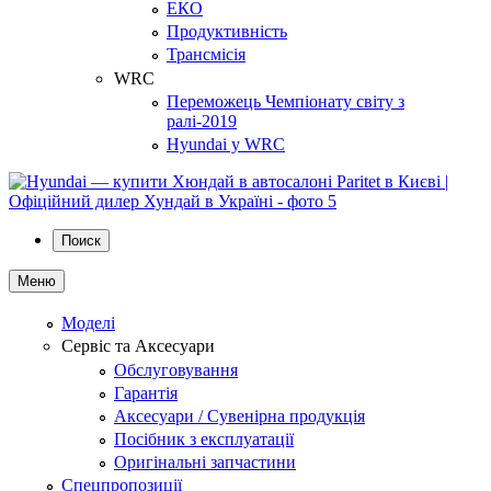
ЕКО
Продуктивність
Трансмісія
WRC
Переможець Чемпіонату світу з
ралі-2019
Hyundai у WRC
Поиск
Меню
Моделі
Сервіс та Аксесуари
Обслуговування
Гарантія
Аксесуари / Сувенірна продукція
Посібник з експлуатації
Оригінальні запчастини
Спецпропозиції