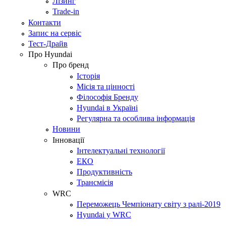
Лізинг
Trade-in
Контакти
Запис на сервіс
Тест-Драйв
Про Hyundai
Про бренд
Історія
Місія та цінності
Філософія Бренду
Hyundai в Україні
Регулярна та особлива інформація
Новини
Інновації
Інтелектуальні технології
ЕКО
Продуктивність
Трансмісія
WRC
Переможець Чемпіонату світу з ралі-2019
Hyundai у WRC