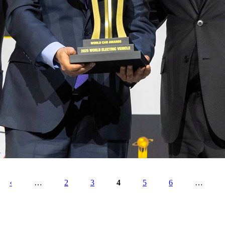
‹
…
2
3
4
5
6
…