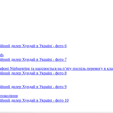
ds
фоні Nürburgring та націлюється на п’яту поспіль перемогу в кл
 покоління