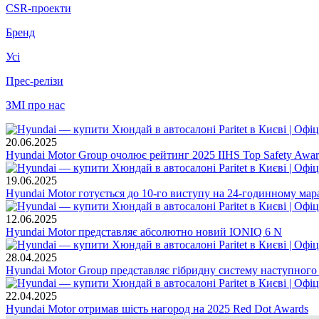
CSR-проекти
Бренд
Усі
Прес-релізи
ЗМІ про нас
20.06.2025
Hyundai Motor Group очолює рейтинг 2025 IIHS Top Safety Awar
19.06.2025
Hyundai Motor готується до 10-го виступу на 24-годинному мара
12.06.2025
Hyundai Motor представляє абсолютно новий IONIQ 6 N
28.04.2025
Hyundai Motor Group представляє гібридну систему наступного
22.04.2025
Hyundai Motor отримав шість нагород на 2025 Red Dot Awards