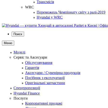
Трансмісія
WRC
Переможець Чемпіонату світу з ралі-2019
Hyundai у WRC
Поиск
Меню
Моделі
Сервіс та Аксесуари
Обслуговування
Гарантія
Аксесуари / Сувенірна продукція
Посібник з експлуатації
Оригінальні запчастини
Спецпропозиції
Hyundai Finance
Послуги
Корпоративні продажі