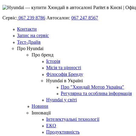
Сервіс:
067 239 8786
Автосалон:
067 247 8567
Контакти
Запис на сервіс
Тест-Драйв
Про Hyundai
Про бренд
Історія
Місія та цінності
Філософія Бренду
Hyundai в Україні
Про "Хюндай Мотор Україна"
Регулярна та особлива інформація
Hyundai у світі
Новини
Інновації
Інтелектуальні технології
ЕКО
Продуктивність