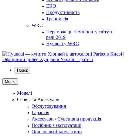
ЕКО
Продуктивність
Трансмісія
WRC
Переможець Чемпіонату світу з
ралі-2019
Hyundai у WRC
Поиск
Меню
Моделі
Сервіс та Аксесуари
Обслуговування
Гарантія
Аксесуари / Сувенірна продукція
Посібник з експлуатації
Оригінальні запчастини