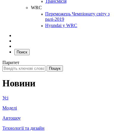
Трансмісія
WRC
Переможець Чемпіонату світу з
ралі-2019
Hyundai у WRC
Поиск
Паритет
Новини
Усі
Моделі
Автошоу
Технології та дизайн