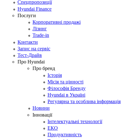
Спецпропозиції
Hyundai Finance
Послуги
Корпоративні продажі
Лізинг
Trade-in
Контакти
Запис на сервіс
Тест-Драйв
Про Hyundai
Про бренд
Історія
Місія та цінності
Філософія Бренду
Hyundai в Україні
Регулярна та особлива інформація
Новини
Інновації
Інтелектуальні технології
ЕКО
Продуктивність