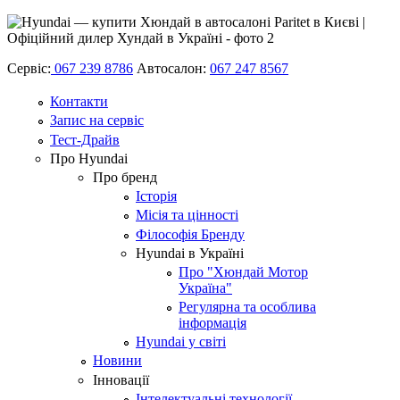
Сервіс:
067 239 8786
Автосалон:
067 247 8567
Контакти
Запис на сервіс
Тест-Драйв
Про Hyundai
Про бренд
Історія
Місія та цінності
Філософія Бренду
Hyundai в Україні
Про "Хюндай Мотор
Україна"
Регулярна та особлива
інформація
Hyundai у світі
Новини
Інновації
Інтелектуальні технології