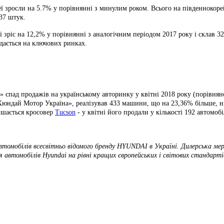
 зросли на 5.7% у порівнянні з минулим роком. Всього на південнокорей
837 штук.
 зріс на 12,2% у порівнянні з аналогічним періодом 2017 року і склав 32
дається на ключових ринках.
спад продажів на українському авторинку у квітні 2018 року (порівнян
Хюндай Мотор Україна», реалізував 433 машини, що на 23,36% більше, ніж
ишається кросовер
Tucson
- у квітні його продали у кількості 192 автомоб
томобілів всесвітньо відомого бренду HYUNDAI в Україні. Дилерська мер
я автомобілів Hyundai на рівні кращих європейських і світових стандарті