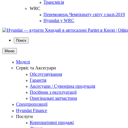
Трансмісія
WRC
Переможець Чемпіонату світу з ралі-2019
Hyundai у WRC
Поиск
Меню
Моделі
Сервіс та Аксесуари
Обслуговування
Гарантія
Аксесуари / Сувенірна продукція
Посібник з експлуатації
Оригінальні запчастини
Спецпропозиції
Hyundai Finance
Послуги
Корпоративні продажі