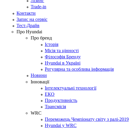
Лізинг
Trade-in
Контакти
Запис на сервіс
Тест-Драйв
Про Hyundai
Про бренд
Історія
Місія та цінності
Філософія Бренду
Hyundai в Україні
Регулярна та особлива інформація
Новини
Інновації
Інтелектуальні технології
ЕКО
Продуктивність
Трансмісія
WRC
Переможець Чемпіонату світу з ралі-2019
Hyundai у WRC