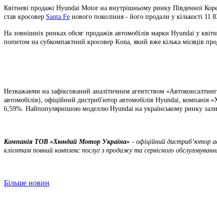
Квітневі продажі Hyundai Motor на внутрішньому ринку Південної Кореї
став кросовер
Santa Fe
нового покоління - його продали у кількості 11 
На зовнішніх ринках обсяг продажів автомобілів марки Hyundai у квітні
попитом на субкомпактний кросовер Kona, який вже кілька місяців про
Незважаючи на зафіксований аналітичним агентством «Автоконсалтинг» 
автомобілів), офіційний дистриб'ютор автомобілів Hyundai, компанія «
6,59%. Найпопулярнішою моделлю Hyundai на українському ринку зал
Компанія ТOВ «Хюндай Мотор Україна»
- офіційний дистриб’ютор ав
клієнтам повний комплекс послуг з продажу та сервісного обслуговуванн
Більше новин