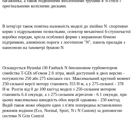
багажника, а також подвійними вихлопними трубами в N-стилі і
оригінальними колісними дисками.
В інтер'єрі також помітна належність моделі до лінійки N: спортивне
кермо з підрульовими пелюстками, селектор механічної 6-ступінчастої
коробки передач, крісла особливої ​​форми з вираженою бічною
підтримкою, алюмінієві пороги з логотипом "N", панель приладів з
нанесеною на тахометрі буквою N.
Оснащується Hyundai i30 Fastback N бензиновим турбомотором
сімейства T-GDi об'ємом 2.0 літра, який доступний в двох версіях -
потужністю 250 або 275 кінських сил. Максимальний крутний момент
250-сильної версії мотору становить 353 Н∙м, а у 275-сильної - 378
Н∙м. Розгін від 0 до 100 км/год моделі з 250-сильним мотором
становить 6.4 секунди, а з 275-сильним агрегатом - 6.1 секунди, при
цьому максимальна швидкість обох версій однакова - 250 км/год.
Водій також може обирати один з п'яти попередньо встановлених
режимів водіння (Eco, Normal, Sport, N і N Custom) за допомогою
системи N Grin Control.