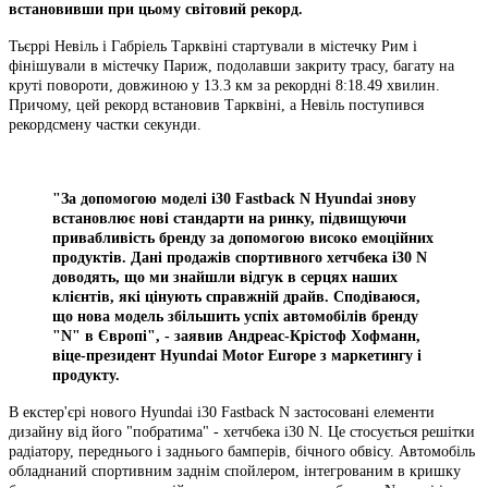
встановивши при цьому світовий рекорд.
Тьєррі Невіль і Габріель Тарквіні стартували в містечку Рим і
фінішували в містечку Париж, подолавши закриту трасу, багату на
круті повороти, довжиною у 13.3 км за рекордні 8:18.49 хвилин.
Причому, цей рекорд встановив Тарквіні, а Невіль поступився
рекордсмену частки секунди.
"За допомогою моделі i30 Fastback N Hyundai знову
встановлює нові стандарти на ринку, підвищуючи
привабливість бренду за допомогою високо емоційних
продуктів. Дані продажів спортивного хетчбека i30 N
доводять, що ми знайшли відгук в серцях наших
клієнтів, які цінують справжній драйв. Сподіваюся,
що нова модель збільшить успіх автомобілів бренду
"N" в Європі", - заявив Андреас-Крістоф Хофманн,
віце-президент Hyundai Motor Europe з маркетингу і
продукту.
В екстер'єрі нового Hyundai i30 Fastback N застосовані елементи
дизайну від його "побратима" - хетчбека i30 N. Це стосується решітки
радіатору, переднього і заднього бамперів, бічного обвісу. Автомобіль
обладнаний спортивним заднім спойлером, інтегрованим в кришку