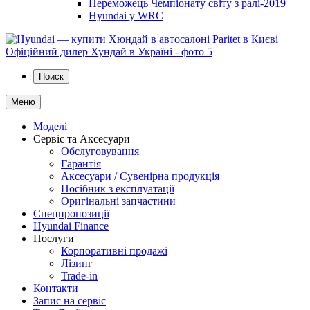
Переможець Чемпіонату світу з ралі-2019
Hyundai у WRC
Поиск
Меню
Моделі
Сервіс та Аксесуари
Обслуговування
Гарантія
Аксесуари / Сувенірна продукція
Посібник з експлуатації
Оригінальні запчастини
Спецпропозиції
Hyundai Finance
Послуги
Корпоративні продажі
Лізинг
Trade-in
Контакти
Запис на сервіс