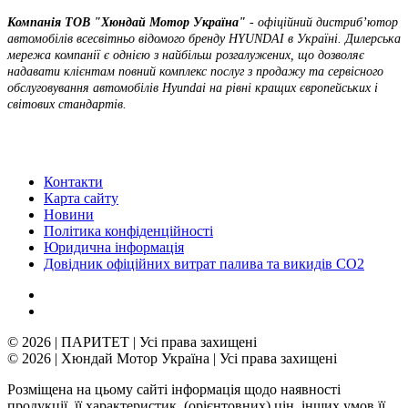
Компанія ТOВ "Хюндай Мотор Україна"
- офіційний дистриб’ютор
автомобілів всесвітньо відомого бренду HYUNDAI в Україні. Дилерська
мережа компанії є однією з найбільш розгалужених, що дозволяє
надавати клієнтам повний комплекс послуг з продажу та сервісного
обслуговування автомобілів Hyundai на рівні кращих європейських і
світових стандартів.
Контакти
Карта сайту
Новини
Політика конфіденційності
Юридична інформація
Довідник офіційних витрат палива та викидів СО2
© 2026 | ПАРИТЕТ | Усі права захищені
© 2026 | Хюндай Мотор Україна | Усі права захищені
Розміщена на цьому сайті інформація щодо наявності
продукції, її характеристик, (орієнтовних) цін, інших умов її