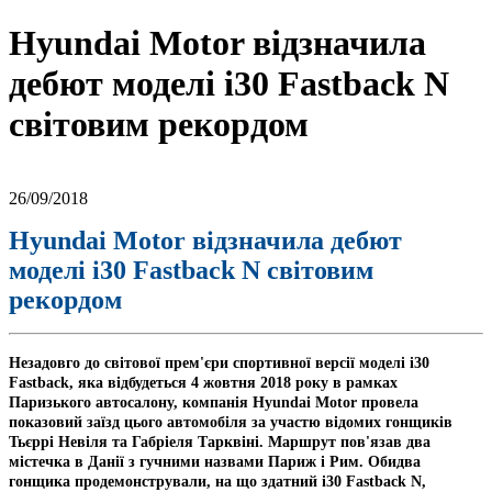
Hyundai Motor відзначила
дебют моделі i30 Fastback N
світовим рекордом
26/09/2018
Hyundai Motor відзначила дебют
моделі i30 Fastback N світовим
рекордом
Незадовго до світової прем'єри спортивної версії моделі i30
Fastback, яка відбудеться 4 жовтня 2018 року в рамках
Паризького автосалону, компанія Hyundai Motor провела
показовий заїзд цього автомобіля за участю відомих гонщиків
Тьєррі Невіля та Габріеля Тарквіні. Маршрут пов'язав два
містечка в Данії з гучними назвами Париж і Рим. Обидва
гонщика продемонстрували, на що здатний i30 Fastback N,