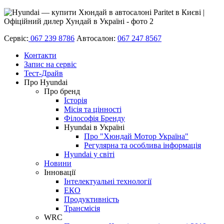
Сервіс:
067 239 8786
Автосалон:
067 247 8567
Контакти
Запис на сервіс
Тест-Драйв
Про Hyundai
Про бренд
Історія
Місія та цінності
Філософія Бренду
Hyundai в Україні
Про "Хюндай Мотор Україна"
Регулярна та особлива інформація
Hyundai у світі
Новини
Інновації
Інтелектуальні технології
ЕКО
Продуктивність
Трансмісія
WRC