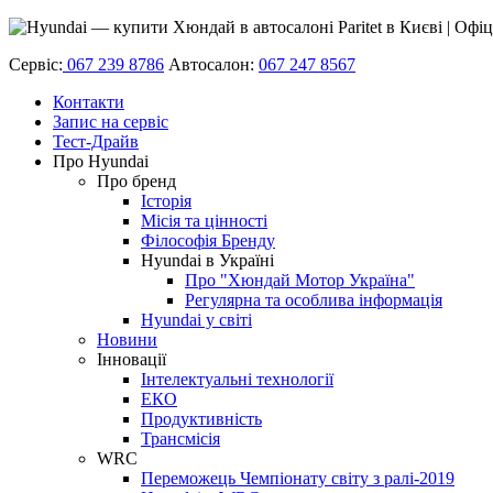
Сервіс:
067 239 8786
Автосалон:
067 247 8567
Контакти
Запис на сервіс
Тест-Драйв
Про Hyundai
Про бренд
Історія
Місія та цінності
Філософія Бренду
Hyundai в Україні
Про "Хюндай Мотор Україна"
Регулярна та особлива інформація
Hyundai у світі
Новини
Інновації
Інтелектуальні технології
ЕКО
Продуктивність
Трансмісія
WRC
Переможець Чемпіонату світу з ралі-2019