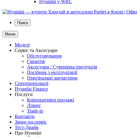
Hyundai у WRC
Поиск
Меню
Моделі
Сервіс та Аксесуари
Обслуговування
Гарантія
Аксесуари / Сувенірна продукція
Посібник з експлуатації
Оригінальні запчастини
Спецпропозиції
Hyundai Finance
Послуги
Корпоративні продажі
Лізинг
Trade-in
Контакти
Запис на сервіс
Тест-Драйв
Про Hyundai