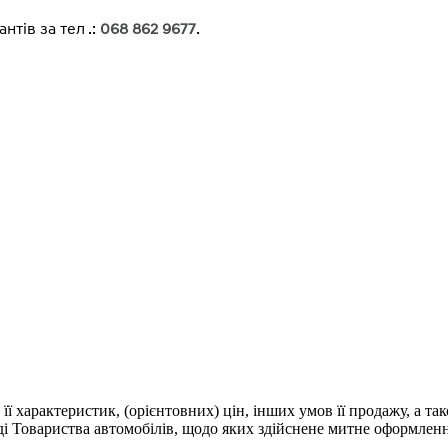
тів за тел .:
068 862 9677
.
 її характеристик, (орієнтовних) цін, інших умов її продажу, а т
аді Товариства автомобілів, щодо яких здійснене митне оформлен