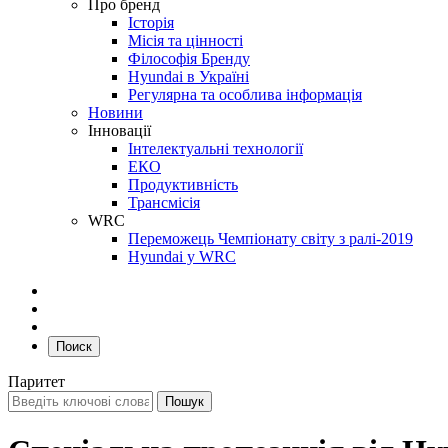
Про бренд
Історія
Місія та цінності
Філософія Бренду
Hyundai в Україні
Регулярна та особлива інформація
Новини
Інновації
Інтелектуальні технології
ЕКО
Продуктивність
Трансмісія
WRC
Переможець Чемпіонату світу з ралі-2019
Hyundai у WRC
Поиск
Паритет