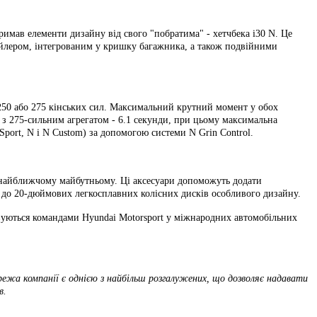
отримав елементи дизайну від свого "побратима" - хетчбека i30 N. Це
пойлером, інтегрованим у кришку багажника, а також подвійними
 250 або 275 кінських сил. Максимальний крутний момент у обох
а з 275-сильним агрегатом - 6.1 секунди, при цьому максимальна
Sport, N і N Custom) за допомогою системи N Grin Control.
в найближчому майбутньому. Ці аксесуари допоможуть додати
 N до 20-дюймових легкосплавних колісних дисків особливого дизайну.
овуються командами Hyundai Motorsport у міжнародних автомобільних
ежа компанії є однією з найбільш розгалужених, що дозволяє надавати
в.