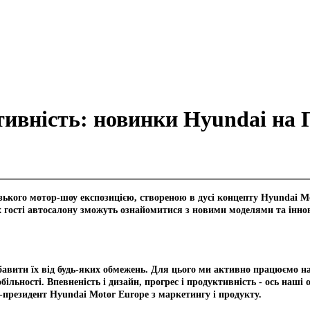
ктивність: новинки Hyundai на
кого мотор-шоу експозицією, створеною в дусі концепту Hyundai Moto
х гості автосалону зможуть ознайомитися з новими моделями та інно
збавити їх від будь-яких обмежень. Для цього ми активно працюємо 
ільності. Впевненість і дизайн, прогрес і продуктивність - ось наші
-президент Hyundai Motor Europe з маркетингу і продукту.