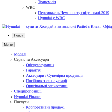
Трансмісія
WRC
Переможець Чемпіонату світу з ралі-2019
Hyundai у WRC
Поиск
Меню
Моделі
Сервіс та Аксесуари
Обслуговування
Гарантія
Аксесуари / Сувенірна продукція
Посібник з експлуатації
Оригінальні запчастини
Спецпропозиції
Hyundai Finance
Послуги
Корпоративні продажі