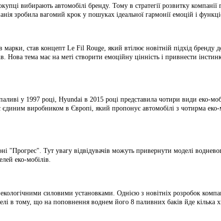
упці вибирають автомобілі бренду. Тому в стратегії розвитку компанії 
анія зробила вагомий крок у пошуках ідеальної гармонії емоцій і функці
арки, став концепт Le Fil Rouge, який втілює новітній підхід бренду д
ів. Нова тема має на меті створити емоційну цінність і привнести інстин
ливі у 1997 році, Hyundai в 2015 році представила чотири види еко-мо
 єдиним виробником в Європі, який пропонує автомобілі з чотирма еко-
оні "Прогрес". Тут увагу відвідувачів можуть привернути моделі воднево
елей еко-мобілів.
з екологічними силовими установками. Однією з новітніх розробок компа
лі в тому, що на поповнення воднем його 8 паливних баків йде кілька х