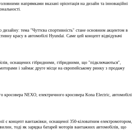
головними напрямками вказані орієнтація на дизайн та інноваційні
ональності.
о дизайну: тема "Чуттєва спортивність" стане основним акцентом в
ктивну красу в автомобілі Hyundai. Саме цей концепт відвідувачі
білів, оснащених гібридними, гібридними, що "підключаються",
моторами і займає друге місце на європейському ринку з продажу
го кросовера NEXO, електричного кросовера Kona Electric, автомобілі
нії є концепт вантажівки, оснащеної 350-кіловатним електромотором,
вилин, тоді як зарядка батарей моторів вантажних автомобілів, що