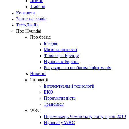
Лізинг
Trade-in
Контакти
Запис на сервіс
Тест-Драйв
Про Hyundai
Про бренд
Історія
Місія та цінності
Філософія Бренду
Hyundai в Україні
Регулярна та особлива інформація
Новини
Інновації
Інтелектуальні технології
ЕКО
Продуктивність
Трансмісія
WRC
Переможець Чемпіонату світу з ралі-2019
Hyundai у WRC