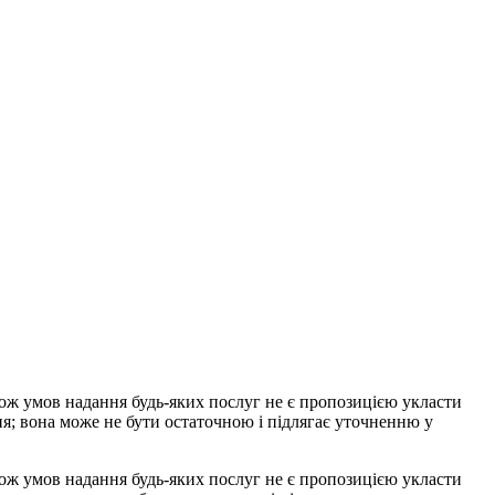
акож умов надання будь-яких послуг не є пропозицією укласти
ня; вона може не бути остаточною і підлягає уточненню у
акож умов надання будь-яких послуг не є пропозицією укласти