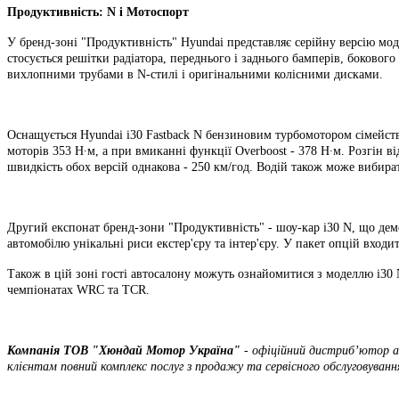
Продуктивність: N і Мотоспорт
У бренд-зоні "Продуктивність" Hyundai представляє серійну версію модел
стосується решітки радіатора, переднього і заднього бамперів, боков
вихлопними трубами в N-стилі і оригінальними колісними дисками.
Оснащується Hyundai i30 Fastback N бензиновим турбомотором сімейств
моторів 353 Н∙м, а при вмиканні функції Overboost - 378 Н∙м. Розгін в
швидкість обох версій однакова - 250 км/год. Водій також може вибира
Другий експонат бренд-зони "Продуктивність" - шоу-кар i30 N, що дем
автомобілю унікальні риси екстер'єру та інтер'єру. У пакет опцій вход
Також в цій зоні гості автосалону можуть ознайомитися з моделлю i30
чемпіонатах WRC та TCR.
Компанія ТOВ "Хюндай Мотор Україна"
- офіційний дистриб’ютор ав
клієнтам повний комплекс послуг з продажу та сервісного обслуговуванн