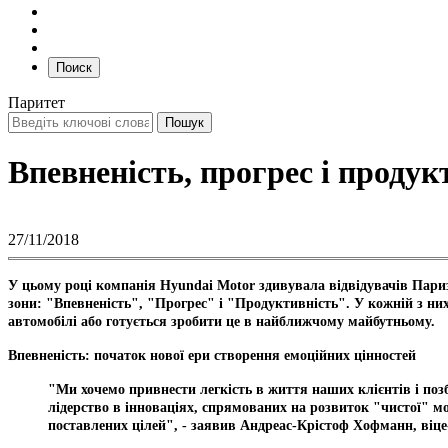
Поиск
Паритет
Впевненість, прогрес і проду
27/11/2018
У цьому році компанія Hyundai Motor здивувала відвідувачів Паризь
зони: "Впевненість", "Прогрес" і "Продуктивність". У кожній з ни
автомобілі або готується зробити це в найближчому майбутньому.
Впевненість: початок нової ери створення емоційних цінностей
"Ми хочемо привнести легкість в життя наших клієнтів і по
лідерство в інноваціях, спрямованих на розвиток "чистої" моб
поставлених цілей", - заявив Андреас-Крістоф Хофманн, віце