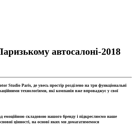
 Паризькому автосалоні-2018
r Studio Paris, де увесь простір розділено на три функціональні
ваційними технологіями, які компанія вже впроваджує у свої
над емоційною складовою нашого бренду і підкреслюємо наше
 основні цінності, на основі яких ми домагатимемося