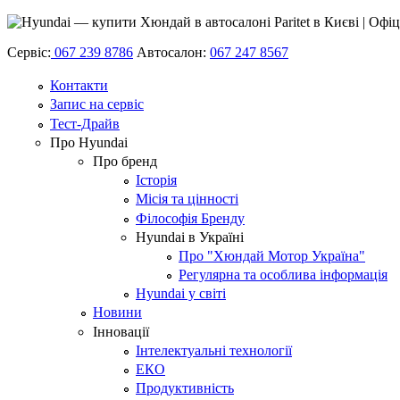
Сервіс:
067 239 8786
Автосалон:
067 247 8567
Контакти
Запис на сервіс
Тест-Драйв
Про Hyundai
Про бренд
Історія
Місія та цінності
Філософія Бренду
Hyundai в Україні
Про "Хюндай Мотор Україна"
Регулярна та особлива інформація
Hyundai у світі
Новини
Інновації
Інтелектуальні технології
ЕКО
Продуктивність