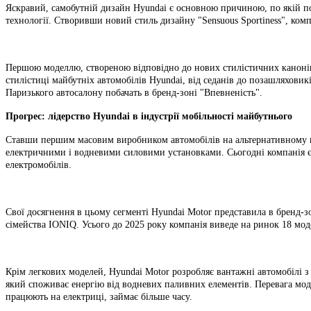
Яскравий, самобутній дизайн Hyundai є основною причиною, по якій пок
технології. Створивши новий стиль дизайну "Sensuous Sportiness", комп
Першою моделлю, створеною відповідно до нових стилістичних канонів м
стилістиці майбутніх автомобілів Hyundai, від седанів до позашляховик
Паризького автосалону побачать в бренд-зоні "Впевненість".
Прогрес: лідерство Hyundai в індустрії мобільності майбутнього
Ставши першим масовим виробником автомобілів на альтернативному па
електричними і водневими силовими установками. Сьогодні компанія є
електромобілів.
Свої досягнення в цьому сегменті Hyundai Motor представила в бренд-з
сімейства IONIQ. Усього до 2025 року компанія виведе на ринок 18 мод
Крім легкових моделей, Hyundai Motor розробляє вантажні автомобілі 
який споживає енергію від водневих паливних елементів. Перевага моде
працюють на електриці, займає більше часу.