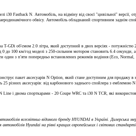
і i30 Fastback N. Автомобіль, на відміну від своєї "цивільної" версії, 
ого аеродинамічного обвісу. Автомобіль обладнаний спортивним заднім с
а T-GDi об'ємом 2.0 літра, який доступний в двох версіях - потужністю
ід 0 до 100 км/год моделі з 250-сильним мотором становить 6.4 секунди, 
ти один з п'яти попередньо встановлених режимів водіння (Eco, Normal, 
онструє пакет аксесуарів N Option, який стане доступним для продажу 
ить 25 різних аксесуарів: від карбонового заднього спойлера з емблемою
 N Line і двома спорткарами - 20 Coupe WRC та i30 N TCR, які використ
томобілів всесвітньо відомого бренду HYUNDAI в Україні. Дилерська мер
я автомобілів Hyundai на рівні кращих європейських і світових стандарті