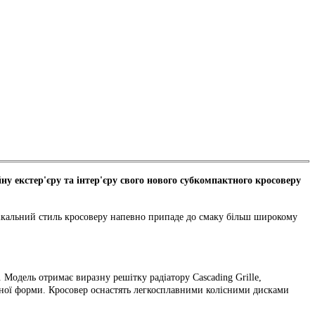
у екстер'єру та інтер'єру свого нового субкомпактного кросоверу
унікальний стиль кросоверу напевно припаде до смаку більш широкому
. Модель отримає виразну решітку радіатору Cascading Grille,
утної форми. Кросовер оснастять легкосплавними колісними дисками