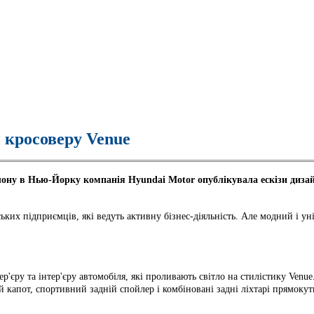
 кросоверу Venue
лону в Нью-Йорку компанія Hyundai Motor опублікувала ескізи дизайн
ьких підприємців, які ведуть активну бізнес-діяльність. Але модний і 
р'єру та інтер'єру автомобіля, які проливають світло на стилістику Venue
ий капот, спортивний задній спойлер і комбіновані задні ліхтарі прямок