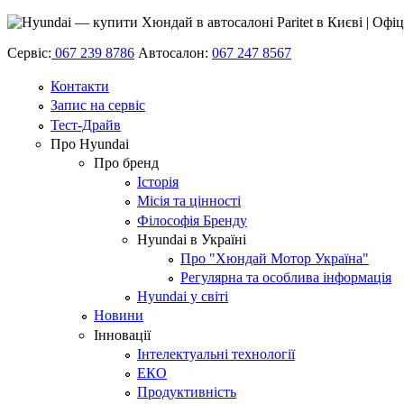
Сервіс:
067 239 8786
Автосалон:
067 247 8567
Контакти
Запис на сервіс
Тест-Драйв
Про Hyundai
Про бренд
Історія
Місія та цінності
Філософія Бренду
Hyundai в Україні
Про "Хюндай Мотор Україна"
Регулярна та особлива інформація
Hyundai у світі
Новини
Інновації
Інтелектуальні технології
ЕКО
Продуктивність