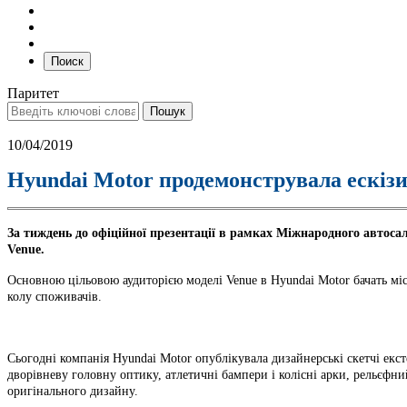
Поиск
Паритет
10/04/2019
Hyundai Motor продемонструвала ескізи
За тиждень до офіційної презентації в рамках Міжнародного автоса
Venue.
Основною цільовою аудиторією моделі Venue в Hyundai Motor бачать міс
колу споживачів.
Сьогодні компанія Hyundai Motor опублікувала дизайнерські скетчі ексте
дворівневу головну оптику, атлетичні бампери і колісні арки, рельєфн
оригінального дизайну.