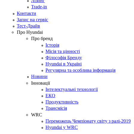
Лізинг
Trade-in
Контакти
Запис на сервіс
Тест-Драйв
Про Hyundai
Про бренд
Історія
Місія та цінності
Філософія Бренду
Hyundai в Україні
Регулярна та особлива інформація
Новини
Інновації
Інтелектуальні технології
ЕКО
Продуктивність
Трансмісія
WRC
Переможець Чемпіонату світу з ралі-2019
Hyundai у WRC