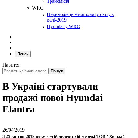
Трансмісія
WRC
Переможець Чемпіонату світу з
ралі-2019
Hyundai у WRC
Поиск
Паритет
В Україні стартували
продажі нової Hyundai
Elantra
26/04/2019
З 25 квітня 2019 року в усій дилерській мережі ТОВ "Хюндай