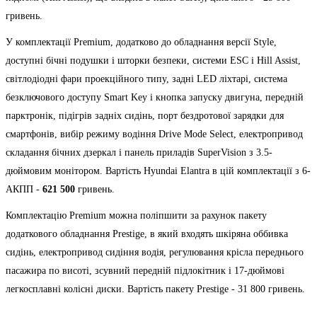
гривень.
У комплектації Premium, додатково до обладнання версії Style,
доступні бічні подушки і шторки безпеки, системи ESC і Hill Assist,
світлодіодні фари проекційного типу, задні LED ліхтарі, система
безключового доступу Smart Key і кнопка запуску двигуна, передній
парктронік, підігрів задніх сидінь, порт бездротової зарядки для
смартфонів, вибір режиму водіння Drive Mode Select, електропривод
складання бічних дзеркал і панель приладів SuperVision з 3.5-
дюймовим монітором. Вартість Hyundai Elantra в цій комплектації з 6-
АКПП -
621 500
гривень.
Комплектацію Premium можна поліпшити за рахунок пакету
додаткового обладнання Prestige, в який входять шкіряна оббивка
сидінь, електропривод сидіння водія, регулювання крісла переднього
пасажира по висоті, зсувний передній підлокітник і 17-дюймові
легкосплавні колісні диски. Вартість пакету Prestige - 31 800 гривень.