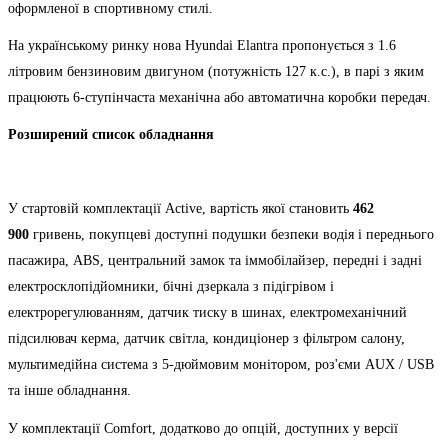
оформленої в спортивному стилі.
На українському ринку нова Hyundai Elantra пропонується з 1.6
літровим бензиновим двигуном (потужність 127 к.с.), в парі з яким
працюють 6-ступінчаста механічна або автоматична коробки передач.
Розширений список обладнання
У стартовій комплектації Active, вартість якої становить
462
900
гривень, покупцеві доступні подушки безпеки водія і переднього
пасажира, ABS, центральний замок та іммобілайзер, передні і задні
електросклопідйомники, бічні дзеркала з підігрівом і
електрорегулюванням, датчик тиску в шинах, електромеханічний
підсилювач керма, датчик світла, кондиціонер з фільтром салону,
мультимедійна система з 5-дюймовим монітором, роз'єми AUX / USB
та інше обладнання.
У комплектації Comfort, додатково до опцій, доступних у версії