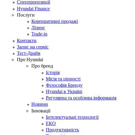
Спецпропозиції
Hyundai Finance
Послуги
Корпоративні продажі
Лізинг
Trade-in
Контакти
Запис на сервіс
Тест-Драйв
Про Hyundai
Про бренд
Історія
Місія та цінності
Філософія Бренду
Hyundai в Україні
Регулярна та особлива інформація
Новини
Інновації
Інтелектуальні технології
ЕКО
Продуктивність