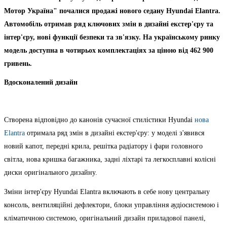
Мотор Україна" почалися продажі нового седану Hyundai Elantra.
Автомобіль отримав ряд ключових змін в дизайні екстер'єру та
інтер'єру, нові функції безпеки та зв'язку. На українському ринку
модель доступна в чотирьох комплектаціях за ціною від 462 900
гривень.
Вдосконалений дизайн
Створена відповідно до канонів сучасної стилістики Hyundai
нова ​​
Elantra
отримала ряд змін в дизайні екстер'єру: у моделі з'явився
новий капот, передні крила, решітка радіатору і фари головного
світла, нова кришка багажника, задні ліхтарі та легкосплавні колісні
диски оригінального дизайну.
Зміни інтер'єру Hyundai Elantra включають в себе нову центральну
консоль, вентиляційні дефлектори, блоки управління аудіосистемою і
кліматичною системою, оригінальний дизайн приладової панелі,