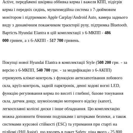
Active, передбачені шкіряна оббивка керма і важеля КПП, підігрів
керма і передніх сидінь, мультимедійна система з 7-дюймовим
монітором і підтримкою Apple Carplay/Android Auto, камера заднього
виду з динамічним покажчиком траєкторії руху, підтримка Bluetooth.
Вартість Hyundai Elantra в цій комплектації з 6-МКПП -
486
000
гривен, а з 6-АКПП -
517 700
гривень.
Покупці нової Hyundai Elantra в комплектації Style (
508 200
грн. - за
версію з 6-МКПП,
540 700
грн. - за модифікацію з 6-АКПП)
отримують клімат-контроль з функцією антизапотівання лобового
скла, круїз-контроль, задній парктронік, денні ходові вогні LED,
функцію регулювання керма по висоті і глибині, базове тонування
скла, датчик дощу, шумоізоляцію моторного відсіку (капот),
легкосплавні колісні диски і інше обладнання. Цю комплектацію
можна доповнити бічними подушками і шторками безпеки, а також
системами курсової стійкості (ESC) та утримання при старті на
підйомі (Hill Assist), що входять в пакет Safety, ціна якого - 25 800