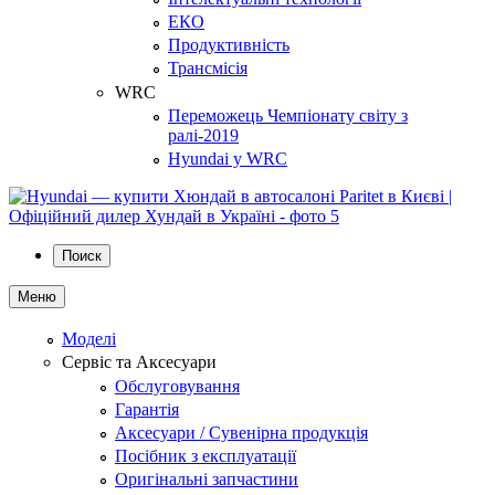
ЕКО
Продуктивність
Трансмісія
WRC
Переможець Чемпіонату світу з
ралі-2019
Hyundai у WRC
Поиск
Меню
Моделі
Сервіс та Аксесуари
Обслуговування
Гарантія
Аксесуари / Сувенірна продукція
Посібник з експлуатації
Оригінальні запчастини