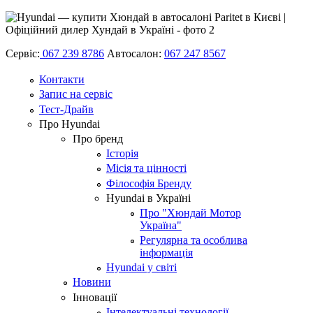
Сервіс:
067 239 8786
Автосалон:
067 247 8567
Контакти
Запис на сервіс
Тест-Драйв
Про Hyundai
Про бренд
Історія
Місія та цінності
Філософія Бренду
Hyundai в Україні
Про "Хюндай Мотор
Україна"
Регулярна та особлива
інформація
Hyundai у світі
Новини
Інновації
Інтелектуальні технології