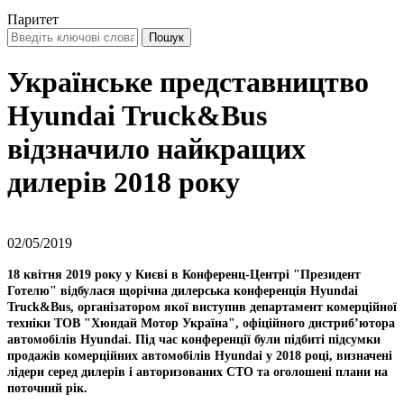
Паритет
Українське представництво
Hyundai Truck&Bus
відзначило найкращих
дилерів 2018 року
02/05/2019
18 квітня 2019 року у Києві
в
Конференц-Центрі "Президент
Готелю"
відбулася
щорічна дилерська
конференці
я Hyundai
Truck&Bus, організатором якої виступив
департамент комерційної
техніки ТОВ "Хюндай Мотор Україна", офіційного дистриб’ютора
автомобілів
Hyundai
.
Під час конференції були підбиті підсумки
продажів комерційних автомобілів
Hyundai у
2018 ро
ці,
визнач
ені
лідер
и
серед дилерів і авторизованих СТО та оголошені плани на
поточний рік.