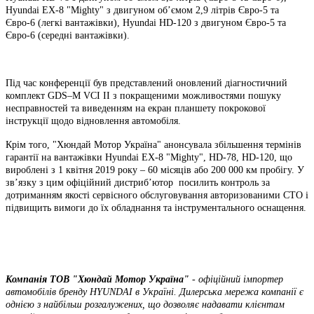
Hyundai ЕХ-8 "Mighty" з двигуном об’ємом 2,9 літрів Євро-5 та
Євро-6 (легкі вантажівки), Hyundai HD-120 з двигуном Євро-5 та
Євро-6 (середні вантажівки).
Під час конференції був представлений оновлений діагностичний
комплект GDS–M VCI II з покращеними можливостями пошуку
несправностей та виведенням на екран планшету покрокової
інструкції щодо відновлення автомобіля.
Крім того, "Хюндай Мотор Україна" анонсувала збільшення термінів
гарантії на вантажівки Hyundai ЕХ-8 "Mighty", HD-78, HD-120, що
вироблені з 1 квітня 2019 року – 60 місяців або 200 000 км пробігу. У
зв’язку з цим офіційний дистриб’ютор посилить контроль за
дотриманням якості сервісного обслуговування авторизованими СТО і
підвищить вимоги до їх обладнання та інструментального оснащення.
Компанія ТOВ "Хюндай Мотор Україна"
- офіційний імпортер
автомобілів бренду HYUNDAI в Україні. Дилерська мережа компанії є
однією з найбільш розгалужених, що дозволяє надавати клієнтам