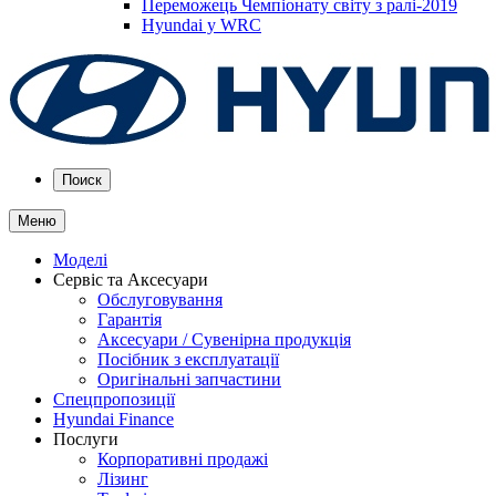
Переможець Чемпіонату світу з ралі-2019
Hyundai у WRC
Поиск
Меню
Моделі
Сервіс та Аксесуари
Обслуговування
Гарантія
Аксесуари / Сувенірна продукція
Посібник з експлуатації
Оригінальні запчастини
Спецпропозиції
Hyundai Finance
Послуги
Корпоративні продажі
Лізинг