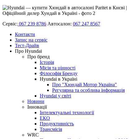
Сервіс:
067 239 8786
Автосалон:
067 247 8567
Контакти
Запис на сервіс
Тест-Драйв
Про Hyundai
Про бренд
Історія
Місія та цінності
Філософія Бренду
Hyundai в Україні
Про "Хюндай Мотор Україна"
Регулярна та особлива інформація
Hyundai у світі
Новини
Інновації
Інтелектуальні технології
ЕКО
Продуктивність
Трансмісія
WRC