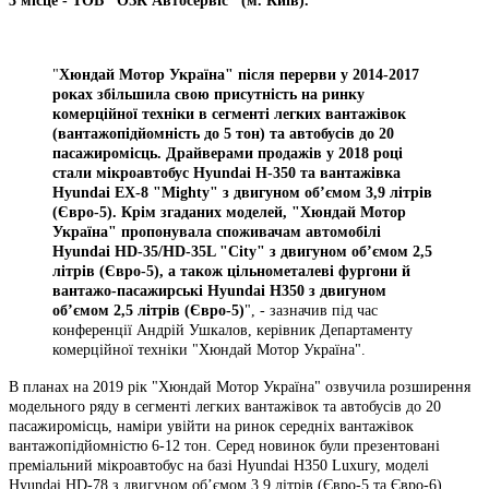
3 місце - ТОВ "ОЗК Автосервіс" (м. Київ).
"
Хюндай Мотор Україна" після перерви у 2014-2017
роках збільшила свою присутність на ринку
комерційної техніки в сегменті легких вантажівок
(вантажопідйомність до 5 тон) та автобусів до 20
пасажиромісць. Драйверами продажів у 2018 році
стали мікроавтобус Hyundai Н-350 та вантажівка
Hyundai ЕХ-8 "Mighty" з двигуном об’ємом 3,9 літрів
(Євро-5). Крім згаданих моделей, "Хюндай Мотор
Україна" пропонувала споживачам автомобілі
Hyundai HD-35/HD-35L "City" з двигуном об’ємом 2,5
літрів (Євро-5), а також цільнометалеві фургони й
вантажо-пасажирські Hyundai H350 з двигуном
об’ємом 2,5 літрів (Євро-5)
", - зазначив під час
конференції Андрій Ушкалов, керівник Департаменту
комерційної техніки "Хюндай Мотор Україна".
В планах на 2019 рік "Хюндай Мотор Україна" озвучила розширення
модельного ряду в сегменті легких вантажівок та автобусів до 20
пасажиромісць, наміри увійти на ринок середніх вантажівок
вантажопідйомністю 6-12 тон. Серед новинок були презентовані
преміальний мікроавтобус на базі Hyundai H350 Luxury, моделі
Hyundai HD-78 з двигуном об’ємом 3,9 літрів (Євро-5 та Євро-6),