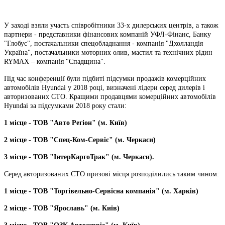
У заході взяли участь співробітники 33-х дилерських центрів, а також
партнери - представники фінансових компаній УФЛ-Фінанс, Банку
"Глобус", постачальники спецобладнання - компанія "Дхолландія
Україна", постачальники моторних олив, мастил та технічних рідин
RYMAX – компанія "Спадщина".
Під час конференції були підбиті підсумки продажів комерційних
автомобілів Hyundai у 2018 році, визначені лідери серед дилерів і
авторизованих СТО. Кращими продавцями комерційних автомобілів
Hyundai за підсумками 2018 року стали:
1 місце - ТОВ "Авто Регіон" (м. Київ)
2 місце - ТОВ "Спец-Ком-Сервіс" (м. Черкаси)
3 місце - ТОВ "ІнтерКаргоТрак" (м. Черкаси).
Серед авторизованих СТО призові місця розподілились таким чином:
1 місце - ТОВ "Торгівельно-Сервісна компанія" (м. Харків)
2 місце - ТОВ "Ярославь" (м. Київ)