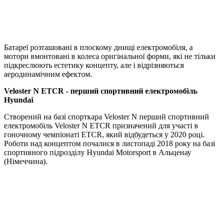
Батареї розташовані в плоскому днищі електромобіля, а
мотори вмонтовані в колеса оригінальної форми, які не тільки
підкреслюють естетику концепту, але і відрізняються
аеродинамічним ефектом.
Veloster N ETCR - перший спортивний електромобіль
Hyundai
Створений на базі спорткара Veloster N перший спортивний
електромобіль Veloster N ETCR призначений для участі в
гоночному чемпіонаті ETCR, який відбудеться у 2020 році.
Роботи над концептом почалися в листопаді 2018 року на базі
спортивного підрозділу Hyundai Motorsport в Альценау
(Німеччина).