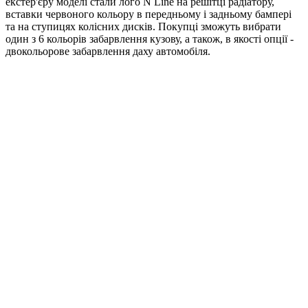
екстер'єру моделі стали лого N Line на решітці радіатору,
вставки червоного кольору в передньому і задньому бампері
та на ступицях колісних дисків. Покупці зможуть вибрати
один з 6 кольорів забарвлення кузову, а також, в якості опції -
двокольорове забарвлення даху автомобіля.