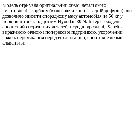
Модель отримала оригінальний обвіс, деталі якого
виготовлені з карбону (включаючи капот і задній дифузор), що
дозволило знизити споряджену масу автомобіля на 50 кг у
порівнянні зі стандартним Hyundai i30 N. Інтер'єр моделі
сповнений спортивних деталей: передні крісла від Sabelt з
вираженою бічною і поперекової підтримкою, укорочений
важіль перемикання передач з алюмінію, спортивне кермо з
алькантари.