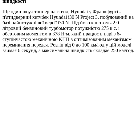
швидкості
Ще один шоу-стоппер на стенді Hyundai у Франкфурті -
п'ятидверний хетчбек Hyundai i30 N Project З, побудований на
базі найпотужнішої версії i30 N. Під його капотом - 2.0
літровий бензиновий турбомотор потужністю 275 к.с. і
обертовим моментом в 378 Н∙м, який працює в парі з 6-
ступінчастою механічною КПП з оптимізованим механізмом
перемикання передач. Розгін від 0 до 100 км/год у цій моделі
займає 6 секунд, а максимальна швидкість складає 250 км/год.