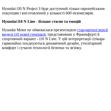
Hyundai i30 N Project З буде доступний тільки європейським
покупцям і виготовлений у кількості 600 екземплярів.
Hyundai i10 N Line - більше стилю та емоцій
Hyundai Motor не обмежилася презентацією
стандартної версії
моделі i10 нової генерації
, представивши у Франкфурті її
спортивний варіант - i10 N Line. У цій інтерпретації сітікара
гармонійно поєднуються динамічний дизайн, утилітарний
комфорт і сучасні технології безпеки та зв'язку.