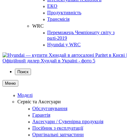
ЕКО
Продуктивність
Трансмісія
WRC
Переможець Чемпіонату світу з
ралі-2019
Hyundai у WRC
Поиск
Меню
Моделі
Сервіс та Аксесуари
Обслуговування
Гарантія
Аксесуари / Сувенірна продукція
Посібник з експлуатації
Оригінальні запчастини