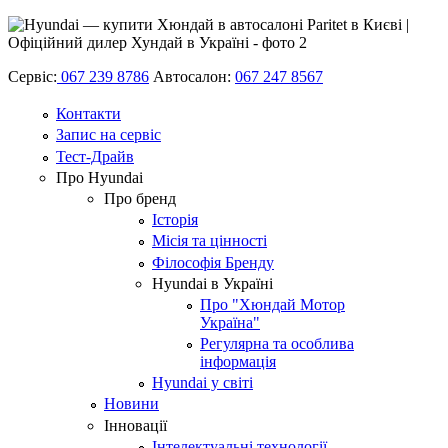
Сервіс:
067 239 8786
Автосалон:
067 247 8567
Контакти
Запис на сервіс
Тест-Драйв
Про Hyundai
Про бренд
Історія
Місія та цінності
Філософія Бренду
Hyundai в Україні
Про "Хюндай Мотор
Україна"
Регулярна та особлива
інформація
Hyundai у світі
Новини
Інновації
Інтелектуальні технології