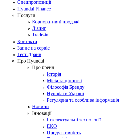
Спецпропозиції
Hyundai Finance
Послуги
Корпоративні продажі
Лізинг
Trade-in
Контакти
Запис на сервіс
Тест-Драйв
Про Hyundai
Про бренд
Історія
Місія та цінності
Філософія Бренду
Hyundai в Україні
Регулярна та особлива інформація
Новини
Інновації
Інтелектуальні технології
ЕКО
Продуктивність