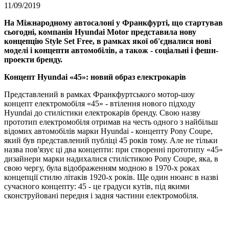
11/09/2019
На Міжнародному автосалоні у Франкфурті, що стартував
сьогодні, компанія Hyundai Motor представила нову
концепцію Style Set Free, в рамках якої об'єдналися нові
моделі і концепти автомобілів, а також - соціальні і фешн-
проекти бренду.
Концепт Hyundai «45»: новий образ електрокарів
Представлений в рамках Франкфуртського мотор-шоу
концепт електромобіля «45» - втілення нового підходу
Hyundai до стилістики електрокарів бренду. Свою назву
прототип електромобіля отримав на честь одного з найбільш
відомих автомобілів марки Hyundai - концепту Pony Coupe,
який був представлений публіці 45 років тому. Але не тільки
назва пов'язує ці два концепти: при створенні прототипу «45»
дизайнери марки надихалися стилістикою Pony Coupe, яка, в
свою чергу, була відображенням модною в 1970-х роках
концепції стилю літаків 1920-х років. Ще один нюанс в назві
сучасного концепту: 45 - це градуси кутів, під якими
сконструйовані передня і задня частини електромобіля.