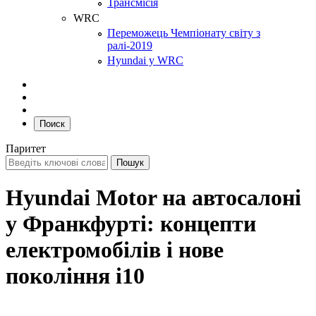
Трансмісія
WRC
Переможець Чемпіонату світу з
ралі-2019
Hyundai у WRC
Поиск
Паритет
Hyundai Motor на автосалоні
у Франкфурті: концепти
електромобілів і нове
покоління i10