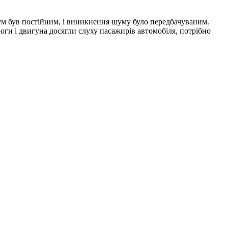
ум був постійним, і виникнення шуму було передбачуваним.
ги і двигуна досягли слуху пасажирів автомобіля, потрібно