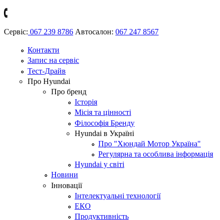
Сервіс:
067 239 8786
Автосалон:
067 247 8567
Контакти
Запис на сервіс
Тест-Драйв
Про Hyundai
Про бренд
Історія
Місія та цінності
Філософія Бренду
Hyundai в Україні
Про "Хюндай Мотор Україна"
Регулярна та особлива інформація
Hyundai у світі
Новини
Інновації
Інтелектуальні технології
ЕКО
Продуктивність