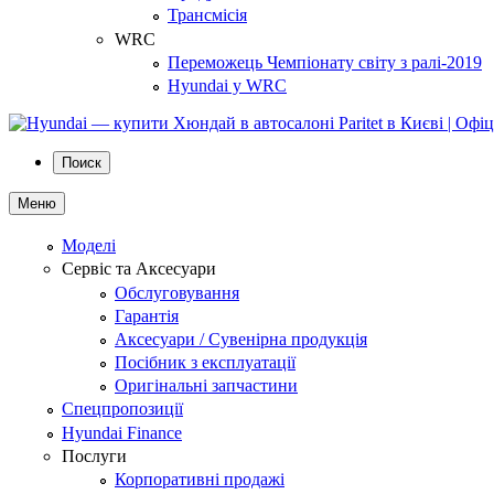
Трансмісія
WRC
Переможець Чемпіонату світу з ралі-2019
Hyundai у WRC
Поиск
Меню
Моделі
Сервіс та Аксесуари
Обслуговування
Гарантія
Аксесуари / Сувенірна продукція
Посібник з експлуатації
Оригінальні запчастини
Спецпропозиції
Hyundai Finance
Послуги
Корпоративні продажі