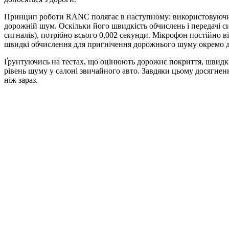
Принцип роботи RANC полягає в наступному: використовуючи да
дорожній шум. Оскільки його швидкість обчислень і передачі с
сигналів), потрібно всього 0,002 секунди. Мікрофон постійно
швидкі обчислення для пригнічення дорожнього шуму окремо для
Ґрунтуючись на тестах, що оцінюють дорожнє покриття, швидкіс
рівень шуму у салоні звичайного авто. Завдяки цьому досягне
ніж зараз.