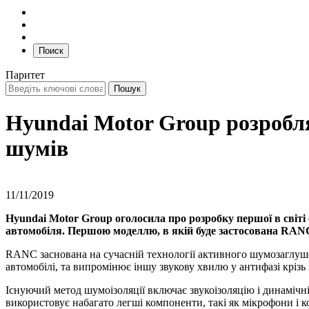
Поиск
Паритет
Hyundai Motor Group розробля
шумів
11/11/2019
Hyundai Motor Group оголосила про розробку першої в світ
автомобіля. Першою моделлю, в якій буде застосована RANC,
RANC заснована на сучасній технології активного шумозаглушен
автомобілі, та випромінює іншу звукову хвилю у антифазі крі
Існуючий метод шумоізоляції включає звукоізоляцію і динамічні
використовує набагато легші компоненти, такі як мікрофони і 