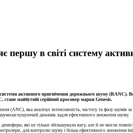
є першу в світі систему актив
і системи активного пригнічення дорожнього шуму (RANC). В
 стане майбутній серійний кросовер марки Genesis.
ня (ANC), яка аналізує інтенсивність, частоту та фазу шумів за
зь шумозаглушуючий динамік задля ефективного зниження шуму.
 демпфери, які не тільки збільшували вагу, але й не могли повні
контролери, для контролю шуму і більш ефективного зниження інф