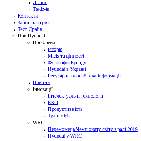
Лізинг
Trade-in
Контакти
Запис на сервіс
Тест-Драйв
Про Hyundai
Про бренд
Історія
Місія та цінності
Філософія Бренду
Hyundai в Україні
Регулярна та особлива інформація
Новини
Інновації
Інтелектуальні технології
ЕКО
Продуктивність
Трансмісія
WRC
Переможець Чемпіонату світу з ралі-2019
Hyundai у WRC