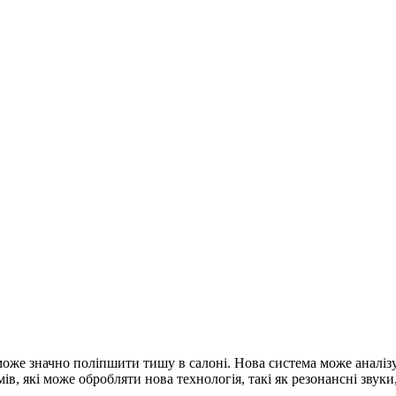
може значно поліпшити тишу в салоні. Нова система може аналізу
мів, які може обробляти нова технологія, такі як резонансні звук