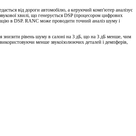
дається від дороги автомобілю, а керуючий комп'ютер аналізує
 звукової хвилі, що генерується DSP (процесором цифрових
рмацію в DSP. RANC може проводити точний аналіз шуму і
 знизити рівень шуму в салоні на 3 дБ, що на 3 дБ менше, чим
 використовуючи менше звукоізолюючих деталей і демпферів,