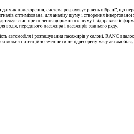
тчик прискорення, система розраховує рівень вібрації, що пере
игналів оптимізована, для аналізу шуму і створення інвертованої
 відстежує стан пригнічення дорожнього шуму і відправляє інфо
 водія, переднього пасажира і пасажирів заднього ряду.
ть автомобіля і розташування пасажирів у салоні, RANC вдалося
нню можна потенційно зменшити непідресорену масу автомобіля,