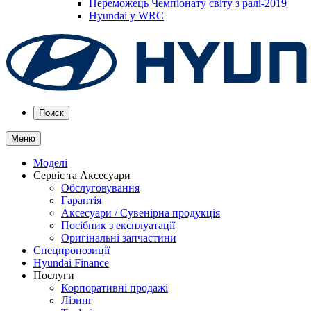
Переможець Чемпіонату світу з ралі-2019
Hyundai у WRC
Поиск
Меню
Моделі
Сервіс та Аксесуари
Обслуговування
Гарантія
Аксесуари / Сувенірна продукція
Посібник з експлуатації
Оригінальні запчастини
Спецпропозиції
Hyundai Finance
Послуги
Корпоративні продажі
Лізинг