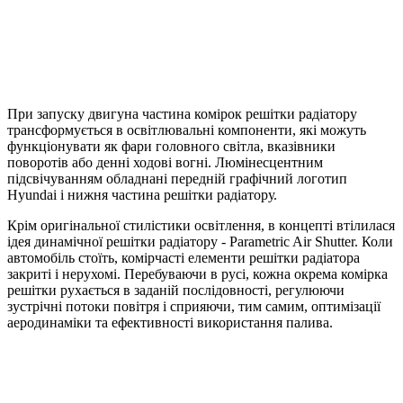
При запуску двигуна частина комірок решітки радіатору
трансформується в освітлювальні компоненти, які можуть
функціонувати як фари головного світла, вказівники
поворотів або денні ходові вогні. Люмінесцентним
підсвічуванням обладнані передній графічний логотип
Hyundai і нижня частина решітки радіатору.
Крім оригінальної стилістики освітлення, в концепті втілилася
ідея динамічної решітки радіатору - Parametric Air Shutter. Коли
автомобіль стоїть, комірчасті елементи решітки радіатора
закриті і нерухомі. Перебуваючи в русі, кожна окрема комірка
решітки рухається в заданій послідовності, регулюючи
зустрічні потоки повітря і сприяючи, тим самим, оптимізації
аеродинаміки та ефективності використання палива.