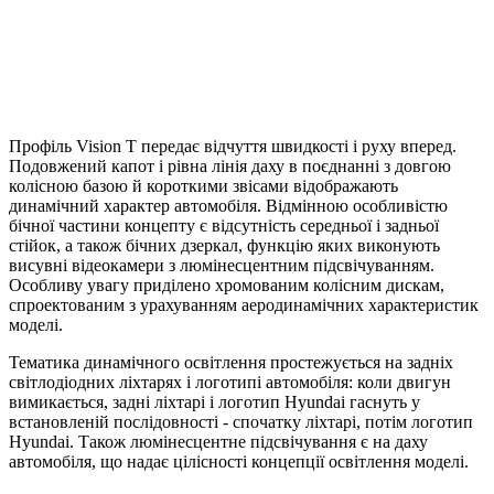
Профіль Vision T передає відчуття швидкості і руху вперед.
Подовжений капот і рівна лінія даху в поєднанні з довгою
колісною базою й короткими звісами відображають
динамічний характер автомобіля. Відмінною особливістю
бічної частини концепту є відсутність середньої і задньої
стійок, а також бічних дзеркал, функцію яких виконують
висувні відеокамери з люмінесцентним підсвічуванням.
Особливу увагу приділено хромованим колісним дискам,
спроектованим з урахуванням аеродинамічних характеристик
моделі.
Тематика динамічного освітлення простежується на задніх
світлодіодних ліхтарях і логотипі автомобіля: коли двигун
вимикається, задні ліхтарі і логотип Hyundai гаснуть у
встановленій послідовності - спочатку ліхтарі, потім логотип
Hyundai. Також люмінесцентне підсвічування є на даху
автомобіля, що надає цілісності концепції освітлення моделі.