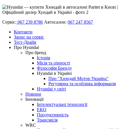
Сервіс:
067 239 8786
Автосалон:
067 247 8567
Контакти
Запис на сервіс
Тест-Драйв
Про Hyundai
Про бренд
Історія
Місія та цінності
Філософія Бренду
Hyundai в Україні
Про "Хюндай Мотор Україна"
Регулярна та особлива інформація
Hyundai у світі
Новини
Інновації
Інтелектуальні технології
ЕКО
Продуктивність
Трансмісія
WRC