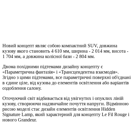
Новий концепт являє собою компактний SUV, довжина
кузову якого становить 4 610 мм, ширина - 2 014 мм, висота -
1 704 мм, а довжина колісної бази - 2 804 мм.
Двома похідними підтемами дизайну концепту є
«Параметрична фантазія» і «Трансцендентна взаємодія».
Згідно з цими підтемами, все параметричні поверхні об'єднані
в єдине ціле, від кузова до елементів освітлення або варіантів
оздоблення салону.
Оточуючий світ відбивається від увігнутих і опуклих ліній
кузову, створюючи надзвичайне почуття напруги. Відмінною
рисою моделі стає дизайн елементів освітлення Hidden
Signature Lamp, який характерний для концепту Le Fil Rouge і
нового Grandeur.