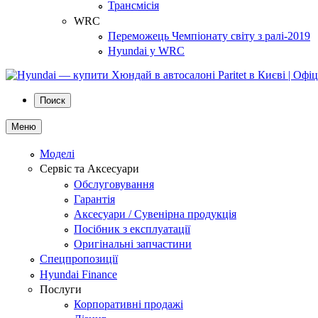
Трансмісія
WRC
Переможець Чемпіонату світу з ралі-2019
Hyundai у WRC
Поиск
Меню
Моделі
Сервіс та Аксесуари
Обслуговування
Гарантія
Аксесуари / Сувенірна продукція
Посібник з експлуатації
Оригінальні запчастини
Спецпропозиції
Hyundai Finance
Послуги
Корпоративні продажі