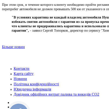
При этом срок, в течение которого клиенту необходимо пройти реглам
перепробег автомобиля не должен превышать 500 км от указанного в 
"В условиях карантина не каждый владелец автомобиля Hyun
избежать снятия автомобиля с гарантии из-за пропуска време
что клиенты не придерживались карантина и использовали с
гарантии",
- заявил Сергей Топорков, директор по сервису "Хю
Більше новин
Контакти
Карта сайту
Новини
Політика конфіденційності
Юридична інформація
Довідник офіційних витрат палива та викидів СО2