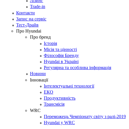
Лізинг
Trade-in
Контакти
Запис на сервіс
Тест-Драйв
Про Hyundai
Про бренд
Історія
Місія та цінності
Філософія Бренду
Hyundai в Україні
Регулярна та особлива інформація
Новини
Інновації
Інтелектуальні технології
ЕКО
Продуктивність
Трансмісія
WRC
Переможець Чемпіонату світу з ралі-2019
Hyundai у WRC