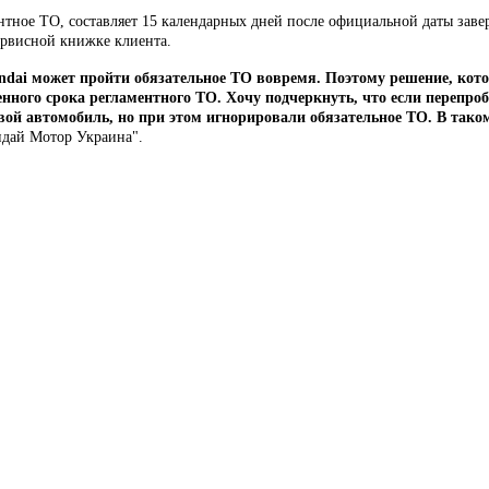
ентное ТО, составляет 15 календарных дней после официальной даты зав
сервисной книжке клиента.
dai может пройти обязательное ТО вовремя. Поэтому решение, кото
нного срока регламентного ТО. Хочу подчеркнуть, что если перепробе
вой автомобиль, но при этом игнорировали обязательное ТО. В тако
ндай Мотор Украина".