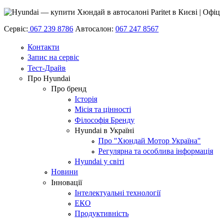
Сервіс:
067 239 8786
Автосалон:
067 247 8567
Контакти
Запис на сервіс
Тест-Драйв
Про Hyundai
Про бренд
Історія
Місія та цінності
Філософія Бренду
Hyundai в Україні
Про "Хюндай Мотор Україна"
Регулярна та особлива інформація
Hyundai у світі
Новини
Інновації
Інтелектуальні технології
ЕКО
Продуктивність