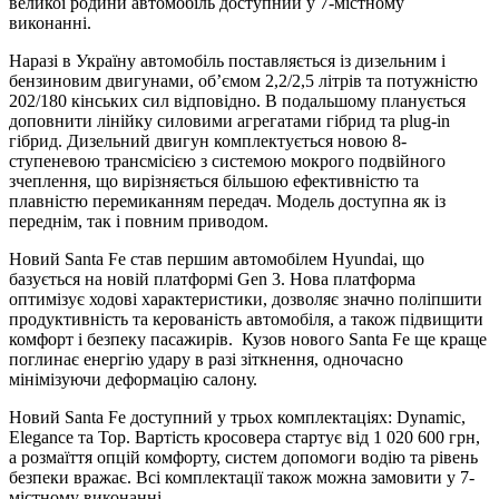
великої родини автомобіль доступний у 7-містному
виконанні.
Наразі в Україну автомобіль поставляється із дизельним і
бензиновим двигунами, об’ємом 2,2/2,5 літрів та потужністю
202/180 кінських сил відповідно. В подальшому планується
доповнити лінійку силовими агрегатами гібрид та plug-in
гібрид. Дизельний двигун комплектується новою 8-
ступеневою трансмісією з системою мокрого подвійного
зчеплення, що вирізняється більшою ефективністю та
плавністю перемиканням передач. Модель доступна як із
переднім, так і повним приводом.
Новий Santa Fe став першим автомобілем Hyundai, що
базується на новій платформі Gen 3. Нова платформа
оптимізує ходові характеристики, дозволяє значно поліпшити
продуктивність та керованість автомобіля, а також підвищити
комфорт і безпеку пасажирів. Кузов нового Santa Fe ще краще
поглинає енергію удару в разі зіткнення, одночасно
мінімізуючи деформацію салону.
Новий Santa Fe доступний у трьох комплектаціях: Dynamic,
Elegance та Top. Вартість кросовера стартує від 1 020 600 грн,
а розмаїття опцій комфорту, систем допомоги водію та рівень
безпеки вражає. Всі комплектації також можна замовити у 7-
містному виконанні.