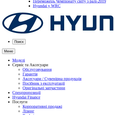
Переможець Чемпіонату світу з ралі-2019
Hyundai у WRC
Поиск
Меню
Моделі
Сервіс та Аксесуари
Обслуговування
Гарантія
Аксесуари / Сувенірна продукція
Посібник з експлуатації
Оригінальні запчастини
Спецпропозиції
Hyundai Finance
Послуги
Корпоративні продажі
Лізинг