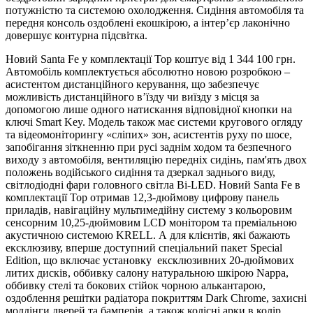
потужністю та системою охолодження. Сидіння автомобіля та
передня консоль оздоблені екошкірою, а інтер’єр лаконічно
довершує контурна підсвітка.
Новий Santa Fe у комплектації Top коштує від 1 344 100 грн.
Автомобіль комплектується абсолютно новою розробкою –
асистентом дистанційного керування, що забезпечує
можливість дистанційного в’їзду чи виїзду з місця за
допомогою лише одного натискання відповідної кнопки на
ключі Smart Key. Модель також має системи кругового огляду
та відеомоніторингу «сліпих» зон, асистентів руху по шосе,
запобігання зіткненню при русі заднім ходом та безпечного
виходу з автомобіля, вентиляцію передніх сидінь, пам'ять двох
положень водійського сидіння та дзеркал заднього виду,
світлодіодні фари головного світла Bi-LED. Новий Santa Fe в
комплектації Top отримав 12,3-дюймову цифрову панель
приладів, навігаційну мультимедійну систему з кольоровим
сенсорним 10,25-дюймовим LCD монітором та преміальною
акустичною системою KRELL. А для клієнтів, які бажають
ексклюзиву, вперше доступний спеціальний пакет Special
Edition, що включає установку ексклюзивних 20-дюймових
литих дисків, оббивку салону натуральною шкірою Nappa,
оббивку стелі та бокових стійок чорною алькантарою,
оздоблення решітки радіатора покриттям Dark Chrome, захисні
молдінги дверей та бамперів, а також колісні арки в колір