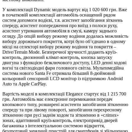
У комплектації Dynamic модель вартує від 1 020 600 грн. Вже
в початковій комплектації автомобіль оснащений рядом
систем допомоги водієві, т.я. асистент запобігання зіткнень
спереду, асистент попередження про виїзд з полоси руху,
асистент утримання автомобіля в смузі, камеру заднього
огляду. До опцій вибору режиму водіння додалась можливість
вибору дорожнього покриття, котрі було об’єднано в одному
місці на селекторі вибору режиму водіння та покриття –
Drive/Terrain Mode. Безперечної зручності додають круїз-
контроль, двозонний клімат-контроль, кнопка запуску
двигуна з функцією безключового доступу, LED денні ходові
вогні та світлодіодні фари головного світла. Мультимедійна
система нового Santa Fe отримала більший 8-дюймовий
кольоровий сенсорний LCD монітор із підтримкою Android
Auto та Apple CarPlay.
Вартість моделі в комплектації Elegance стартує від 1 215 700
грн. Автомобіль має електронне перемикання передач
кнопкового типу, розширені асистенти запобігання зіткненню
спереду та при лівому повороті, запобігання перехресному
зіткненню при русі заднім ходом та зіткненню в «сліпих»
зонах, адаптивний круїз-контроль, електропривід дверей
багажника з інтелектуальною системою відкриття,
бездротовий зарядний пристрій для смартфонів зі збільшеною