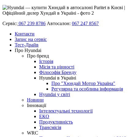
Сервіс:
067 239 8786
Автосалон:
067 247 8567
Контакти
Запис на сервіс
Тест-Драйв
Про Hyundai
Про бренд
Історія
Місія та цінності
Філософія Бренду
Hyundai в Україні
Про "Хюндай Мотор Україна"
Регулярна та особлива інформація
Hyundai у світі
Новини
Інновації
Інтелектуальні технології
ЕКО
Продуктивність
Трансмісія
WRC