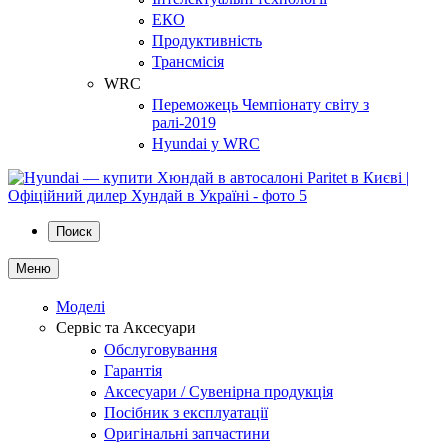
ЕКО
Продуктивність
Трансмісія
WRC
Переможець Чемпіонату світу з
ралі-2019
Hyundai у WRC
Поиск
Меню
Моделі
Сервіс та Аксесуари
Обслуговування
Гарантія
Аксесуари / Сувенірна продукція
Посібник з експлуатації
Оригінальні запчастини