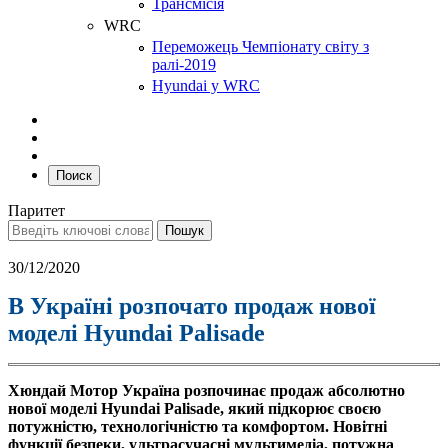
Трансмісія
WRC
Переможець Чемпіонату світу з
ралі-2019
Hyundai у WRC
Поиск
Паритет
30/12/2020
В Україні розпочато продаж нової
моделі Hyundai Palisade
Хюндай Мотор Україна розпочинає продаж абсолютно
нової моделі Hyundai Palisade, який підкорює своєю
потужністю, технологічністю та комфортом. Новітні
функції безпеки, ультрасучасні мультимедіа, потужна