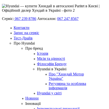
Сервіс:
067 239 8786
Автосалон:
067 247 8567
Контакти
Запис на сервіс
Тест-Драйв
Про Hyundai
Про бренд
Історія
Місія та цінності
Філософія Бренду
Hyundai в Україні
Про "Хюндай Мотор
Україна"
Регулярна та особлива
інформація
Hyundai у світі
Новини
Інновації
Інтелектуальні технології