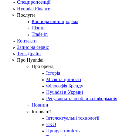
Спецпропозиції
Hyundai Finance
Послуги
Корпоративні продажі
Лізинг
Trade-in
Контакти
Запис на сервіс
Тест-Драйв
Про Hyundai
Про бренд
Історія
Місія та цінності
Філософія Бренду
Hyundai в Україні
Регулярна та особлива інформація
Новини
Інновації
Інтелектуальні технології
ЕКО
Продуктивність