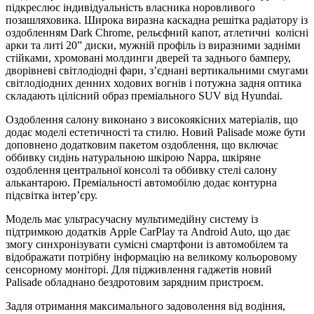
підкреслює індивідуальність власника норовливого
позашляховика. Широка виразна каскадна решітка радіатору із
оздобленням Dark Chrome, рельєфний капот, атлетичні колісні
арки та литі 20” диски, мужній профіль із виразними задніми
стійками, хромовані молдинги дверей та заднього бамперу,
дворівневі світлодіодні фари, з’єднані вертикальними смугами
світлодіодних денних ходових вогнів і потужна задня оптика
складають цілісний образ преміального SUV від Hyundai.
Оздоблення салону виконано з високоякісних матеріалів, що
додає моделі естетичності та стилю. Новий Palisade може бути
доповнено додатковим пакетом оздоблення, що включає
оббивку сидінь натуральною шкірою Nappa, шкіряне
оздоблення центральної консолі та оббивку стелі салону
алькантарою. Преміальності автомобілю додає контурна
підсвітка інтер’єру.
Модель має ультрасучасну мультимедійну систему із
підтримкою додатків Apple CarPlay та Android Auto, що дає
змогу синхронізувати сумісні смартфони із автомобілем та
відображати потрібну інформацію на великому кольоровому
сенсорному моніторі. Для підживлення гаджетів новий
Palisade обладнано бездротовим зарядним пристроєм.
Задля отримання максимального задоволення від водіння,