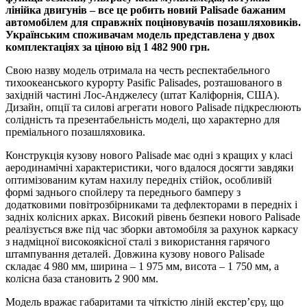
лінійка двигунів – все це робить новий Palisade бажаним
автомобілем для справжніх поціновувачів позашляховиків.
Українським споживачам модель представлена у двох
комплектаціях за ціною від 1 482 900 грн.
Свою назву модель отримала на честь респектабельного
тихоокеанського курорту Pasific Palisades, розташованого в
західній частині Лос-Анджелесу (штат Каліфорнія, США).
Дизайн, опції та силові агрегати нового Palisade підкреслюють
солідність та презентабельність моделі, що характерно для
преміального позашляховика.
Конструкція кузову нового Palisade має одні з кращих у класі
аеродинамічні характеристики, чого вдалося досягти завдяки
оптимізованим кутам нахилу передніх стійок, особливій
формі заднього спойлеру та переднього бамперу з
додатковими повітрозбірниками та дефлекторами в передніх і
задніх колісних арках. Високий рівень безпеки нового Palisade
реалізується вже під час зборки автомобіля за рахунок каркасу
з надміцної високоякісної сталі з використання гарячого
штампування деталей. Довжина кузову нового Palisade
складає 4 980 мм, ширина – 1 975 мм, висота – 1 750 мм, а
колісна база становить 2 900 мм.
Модель вражає габаритами та чіткістю ліній екстер’єру, що