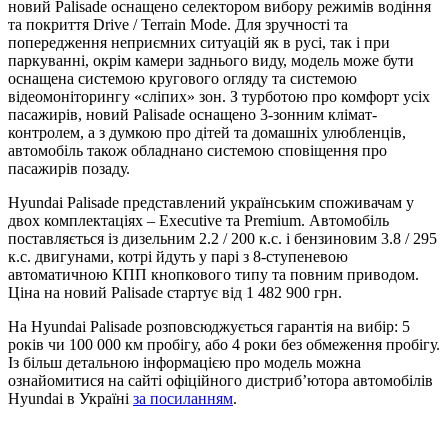
новий Palisade оснащено селектором вибору режимів водіння
та покриття Drive / Terrain Mode. Для зручності та
попередження неприємних ситуацій як в русі, так і при
паркуванні, окрім камери заднього виду, модель може бути
оснащена системою кругового огляду та системою
відеомоніторингу «сліпих» зон. З турботою про комфорт усіх
пасажирів, новий Palisade оснащено 3-зонним клімат-
контролем, а з думкою про дітей та домашніх улюбленців,
автомобіль також обладнано системою сповіщення про
пасажирів позаду.
Hyundai Palisade представлений українським споживачам у
двох комплектаціях – Executive та Premium. Автомобіль
поставляється із дизельним 2.2 / 200 к.с. і бензиновим 3.8 / 295
к.с. двигунами, котрі йдуть у парі з 8-ступеневою
автоматичною КПП кнопкового типу та повним приводом.
Ціна на новий Palisade стартує від 1 482 900 грн.
На Hyundai Palisade розповсюджується гарантія на вибір: 5
років чи 100 000 км пробігу, або 4 роки без обмеження пробігу.
Із більш детальною інформацією про модель можна
ознайомитися на сайті офіційного дистриб’ютора автомобілів
Hyundai в Україні
за посиланням
.