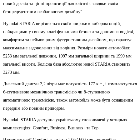
новий досвід та цінні пропозиції для клієнтів завдяки своїм
безпрецедентним особливостям дизайну".
Hyundai STARIA вирізняється своїм широким вибором опцій,
найкращими у своєму класі функціями безпеки та допомоги водієві,
комфортом та неймовірним футуристичним дизайном, що гарантує
максимальне задоволення від водіння. Розміри нового автомобіля:
5253 мм загальної довжини, 1997 мм загальної ширини та 1990 мм
загальної висоти. Колісна база абсолютно нової STARIA становить
3273 мм.
Дизельний двигун 2,2 літри має потужність 177 к.с., і комплектується
6-ступеневою механічною трансмісією чи 8-ступеневою
автоматичною трансмісією, також автомобіль може бути оснащеним
переднім або повним приводом.
Hyundai STARIA доступна українському споживачеві у чотирьох
комплектаціях: Comfort, Business, Business+ та Top.
В комплектації Comfort, вартістю 1 062 600 грн, автомобіль