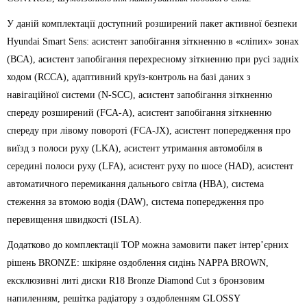
У даній комплектації доступний розширений пакет активної безпеки
Hyundai Smart Sens: асистент запобігання зіткненню в «сліпих» зонах
(BCA), асистент запобігання перехресному зіткненню при русі задніх
ходом (RCCA), адаптивний круїз-контроль на базі даних з
навігаційної системи (N-SCC), асистент запобігання зіткненню
спереду розширений (FCA-А), асистент запобігання зіткненню
спереду при лівому повороті (FCA-JX), асистент попередження про
виїзд з полоси руху (LKA), асистент утримання автомобіля в
середині полоси руху (LFA), асистент руху по шосе (HAD), асистент
автоматичного перемикання дальнього світла (HBA), система
стеження за втомою водія (DAW), система попередження про
перевищення швидкості (ISLA).
Додатково до комплектації TOP можна замовити пакет інтер’єрних
рішень BRONZE: шкіряне оздоблення сидінь NAPPA BROWN,
ексклюзивні литі диски R18 Bronze Diamond Cut з бронзовим
напиленням, решітка радіатору з оздобленням GLOSSY