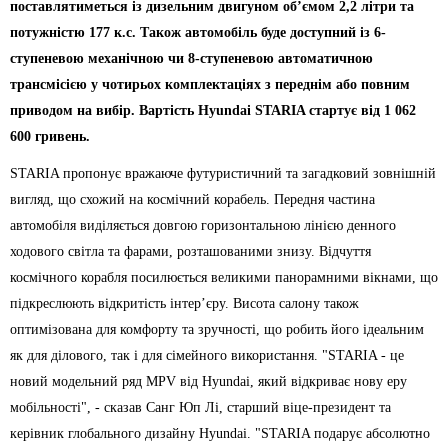
поставлятиметься із дизельним двигуном об’ємом 2,2 літри та
потужністю 177 к.с. Також автомобіль буде доступний із 6-
ступеневою механічною чи 8-ступеневою автоматичною
трансмісією у чотирьох комплектаціях з переднім або повним
приводом на вибір. Вартість Hyundai STARIA стартує від 1 062
600 гривень.
STARIA пропонує вражаюче футуристичний та загадковий зовнішній
вигляд, що схожий на космічний корабель. Передня частина
автомобіля виділяється довгою горизонтальною лінією денного
ходового світла та фарами, розташованими знизу. Відчуття
космічного корабля посилюється великими панорамними вікнами, що
підкреслюють відкритість інтер’єру. Висота салону також
оптимізована для комфорту та зручності, що робить його ідеальним
як для ділового, так і для сімейного використання. "STARIA - це
новий модельний ряд MPV від Hyundai, який відкриває нову еру
мобільності", - сказав Санг Юп Лі, старший віце-президент та
керівник глобального дизайну Hyundai. "STARIA подарує абсолютно