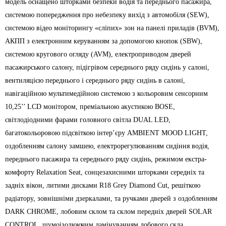
модель оснащено шторками безпеки водія та переднього пасажира,
системою попередження про небезпеку вихід з автомобіля (SEW),
системою відео моніторингу «сліпих» зон на панелі приладів (BVM),
АКПП з електронним керуванням за допомогою кнопок (SBW),
системою кругового огляду (AVM), електроприводом дверей
пасажирського салону, підігрівом середнього ряду сидінь у салоні,
вентиляцією переднього і середнього ряду сидінь в салоні,
навігаційною мультимедійною системою з кольоровим сенсорним
10,25’’ LCD монітором, преміальною акустикою BOSE,
світлодіодними фарами головного світла DUAL LED,
багатокольоровою підсвіткою інтер’єру AMBIENT MOOD LIGHT,
оздобленням салону замшею, електрорегулюванням сидіння водія,
переднього пасажира та середнього ряду сидінь, режимом екстра-
комфорту Relaxation Seat, сонцезахисними шторками середніх та
задніх вікон, литими дисками R18 Grey Diamond Cut, решіткою
радіатору, зовнішніми дзеркалами, та ручками дверей з оздобленням
DARK CHROME, лобовим склом та склом передніх дверей SOLAR
CONTROL, шумоізолюючим ламінуванням лобового скла.