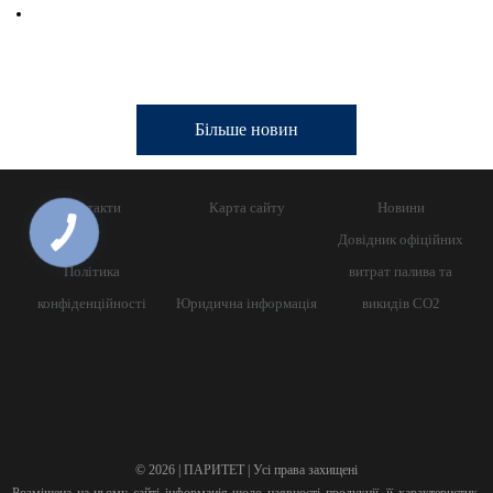
Більше новин
Контакти
Карта сайту
Новини
Довідник офіційних
Політика
витрат палива та
конфіденційності
Юридична інформація
викидів СО2
© 2026 | ПАРИТЕТ | Усі права захищені
Розміщена на цьому сайті інформація щодо наявності продукції, її характеристик,