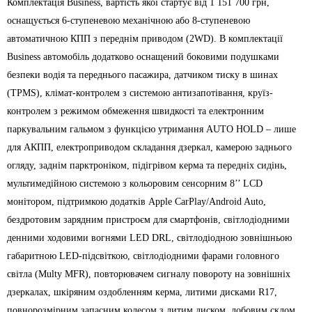
Комплектація Business, вартість якої стартує від 1 151 700 грн,
оснащується 6-ступеневою механічною або 8-ступеневою
автоматичною КПП з переднім приводом (2WD). В комплектації
Business автомобіль додатково оснащений боковими подушками
безпеки водія та переднього пасажира, датчиком тиску в шинах
(TPMS), клімат-контролем з системою антизапотівання, круїз-
контролем з режимом обмеження швидкості та електронним
паркувальним гальмом з функцією утримання AUTO HOLD – лише
для АКПП, електроприводом складання дзеркал, камерою заднього
огляду, заднім парктроніком, підігрівом керма та передніх сидінь,
мультимедійною системою з кольоровим сенсорним 8’’ LCD
монітором, підтримкою додатків Apple CarPlay/Android Auto,
бездротовим зарядним пристроєм для смартфонів, світлодіодними
денними ходовими вогнями LED DRL, світлодіодною зовнішньою
габаритною LED-підсвіткою, світлодіодними фарами головного
світла (Multy MFR), повторювачем сигналу повороту на зовнішніх
дзеркалах, шкіряним оздобленням керма, литими дисками R17,
повнорозмірним запасним колесом з литим диском, лобовим склом