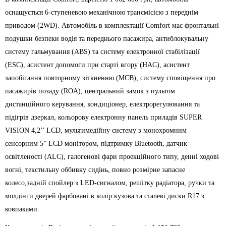
оснащується 6-ступеневою механічною трансмісією з переднім
приводом (2WD). Автомобіль в комплектації Comfort має фронтальні
подушки безпеки водія та переднього пасажира, антиблокувальну
систему гальмування (ABS) та систему електронної стабілізації
(ESC), асистент допомоги при старті вгору (HAC), асистент
запобігання повторному зіткненню (MCB), систему сповіщення про
пасажирів позаду (ROA), центральний замок з пультом
дистанційного керування, кондиціонер, електрорегулювання та
підігрів дзеркал, кольорову електронну панель приладів SUPER
VISION 4,2’’ LCD, мультимедійну систему з монохромним
сенсорним 5” LCD монітором, підтримку Bluetooth, датчик
освітленості (ALC), галогенові фари проекційного типу, денні ходові
вогні, текстильну оббивку сидінь, повно розмірне запасне
колесо,задній спойлер з LED-сигналом, решітку радіатора, ручки та
молдінги дверей фарбовані в колір кузова та сталеві диски R17 з
ковпаками.