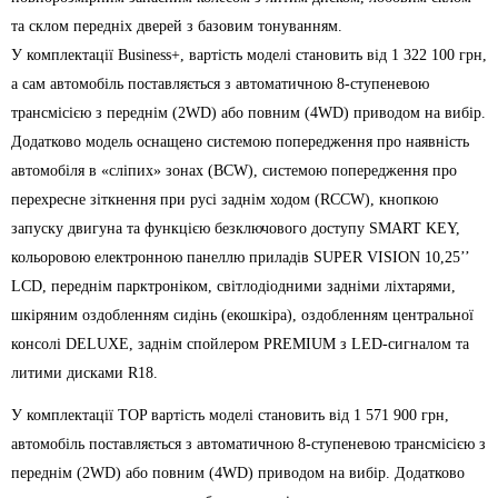
та склом передніх дверей з базовим тонуванням.
У комплектації Business+, вартість моделі становить від 1 322 100 грн,
а сам автомобіль поставляється з автоматичною 8-ступеневою
трансмісією з переднім (2WD) або повним (4WD) приводом на вибір.
Додатково модель оснащено системою попередження про наявність
автомобіля в «сліпих» зонах (BCW), системою попередження про
перехресне зіткнення при русі заднім ходом (RCCW), кнопкою
запуску двигуна та функцією безключового доступу SMART KEY,
кольоровою електронною панеллю приладів SUPER VISION 10,25’’
LCD, переднім парктроніком, світлодіодними задніми ліхтарями,
шкіряним оздобленням сидінь (екошкіра), оздобленням центральної
консолі DELUXE, заднім спойлером PREMIUM з LED-сигналом та
литими дисками R18.
У комплектації TOP вартість моделі становить від 1 571 900 грн,
автомобіль поставляється з автоматичною 8-ступеневою трансмісією з
переднім (2WD) або повним (4WD) приводом на вибір. Додатково