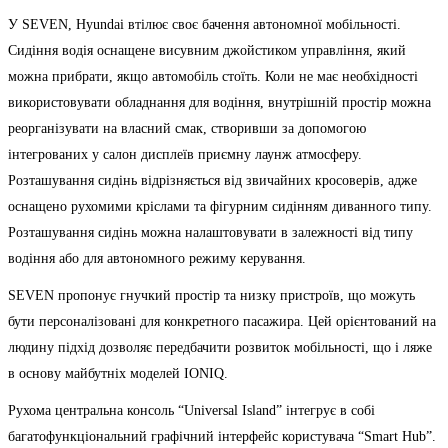
У SEVEN, Hyundai втілює своє бачення автономної мобільності.
Сидіння водія оснащене висувним джойстиком управління, який
можна прибрати, якщо автомобіль стоїть. Коли не має необхідності
використовувати обладнання для водіння, внутрішній простір можна
реорганізувати на власний смак, створивши за допомогою
інтегрованих у салон дисплеїв приємну лаунж атмосферу.
Розташування сидінь відрізняється від звичайних кросоверів, адже
оснащено рухомими кріслами та фігурним сидінням диванного типу.
Розташування сидінь можна налаштовувати в залежності від типу
водіння або для автономного режиму керування.
SEVEN пропонує гнучкий простір та низку пристроїв, що можуть
бути персоналізовані для конкретного пасажира. Цей орієнтований на
людину підхід дозволяє передбачити розвиток мобільності, що і ляже
в основу майбутніх моделей IONIQ.
Рухома центральна консоль “Universal Island” інтегрує в собі
багатофункціональний графічний інтерфейс користувача “Smart Hub”.