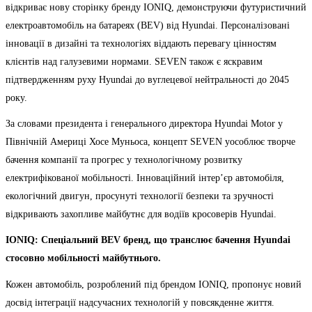
відкриває нову сторінку бренду IONIQ, демонструючи футуристичний
електроавтомобіль на батареях (BEV) від Hyundai. Персоналізовані
інновації в дизайні та технологіях віддають перевагу цінностям
клієнтів над галузевими нормами. SEVEN також є яскравим
підтвердженням руху Hyundai до вуглецевої нейтральності до 2045
року.
За словами президента і генерального директора Hyundai Motor у
Північній Америці Хосе Муньоса, концепт SEVEN уособлює творче
бачення компанії та прогрес у технологічному розвитку
електрифікованої мобільності. Інноваційний інтер’єр автомобіля,
екологічний двигун, просунуті технології безпеки та зручності
відкривають захопливе майбутнє для водіїв кросоверів Hyundai.
IONIQ: Спеціальний BEV бренд, що транслює бачення Hyundai
стосовно мобільності майбутнього.
Кожен автомобіль, розроблений під брендом IONIQ, пропонує новий
досвід інтеграції надсучасних технологій у повсякденне життя.