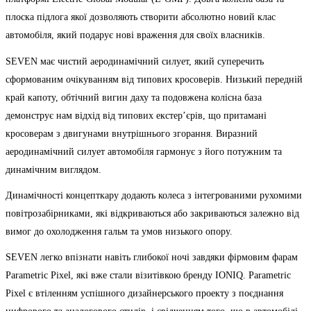
плоска підлога якої дозволяють створити абсолютно новий клас
автомобіля, який подарує нові враження для своїх власників.
SEVEN має чистий аеродинамічний силует, який суперечить
сформованим очікуванням від типових кросоверів. Низький передній
край капоту, обтічний вигин даху та подовжена колісна база
демонструє нам відхід від типових екстер’єрів, що притамані
кросоверам з двигунами внутрішнього згорання. Виразний
аеродинамічний силует автомобіля гармонує з його потужним та
динамічним виглядом.
Динамічності концепткару додають колеса з інтегрованими рухомими
повітрозабірниками, які відкриваються або закриваються залежно від
вимог до охолодження гальм та умов низького опору.
SEVEN легко впізнати навіть глибокої ночі завдяки фірмовим фарам
Parametric Pixel, які вже стали візитівкою бренду IONIQ. Parametric
Pixel є втіленням успішного дизайнерського проекту з поєднання