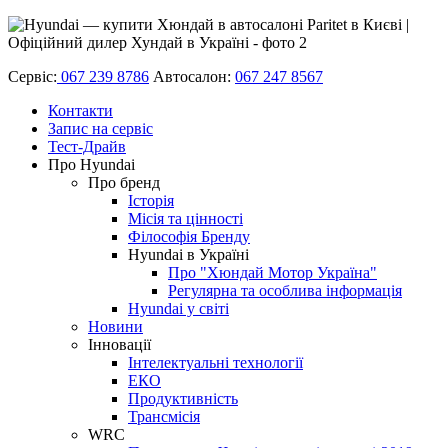
Сервіс:
067 239 8786
Автосалон:
067 247 8567
Контакти
Запис на сервіс
Тест-Драйв
Про Hyundai
Про бренд
Історія
Місія та цінності
Філософія Бренду
Hyundai в Україні
Про "Хюндай Мотор Україна"
Регулярна та особлива інформація
Hyundai у світі
Новини
Інновації
Інтелектуальні технології
ЕКО
Продуктивність
Трансмісія
WRC