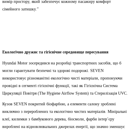
вимір простору, який забезпечує кожному пасажиру комфорт
сімейного затишку.”
Екологічно дружнє та гігієнічне середовище пересування
Hyundai Motor зосередився на розробці транспортних засобів, що б
могли гарантувати безпечні та здорові подорожі. SEVEN
використовує різноманітні екологічно чисті матеріали, пропонуючи
провідні в сегменті гігієнічні функції, такі як Гігієнічна Система
Циркуляції Повітря (The Hygiene Airflow System) та Стерилізація UVC.
Кузов SEVEN покритий біофарбою, а елементи салону зроблені
виключно з перероблених та екологічно чистих матеріалів. Мініральні
клеї, килимки з бамбукового дерева, біосмоли, фарби інтер’єру
вироблені на відновлювальних джерелах енергії, що значно зменшує