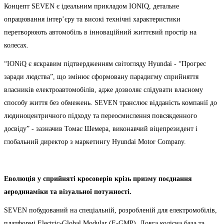
Концепт SEVEN є ідеальним прикладом IONIQ, детальне
опрацювання інтер’єру та високі технічні характеристики
перетворюють автомобіль в інноваційний життєвий простір на
колесах.
“IONіQ є яскравим підтвердженням світогляду Hyundai - “Прогрес
заради людства”, що змінює сформовану парадигму сприйняття
власників електроавтомобілів, адже дозволяє слідувати власному
способу життя без обмежень. SEVEN транслює відданість компанії до
людиноцентричного підходу та переосмислення повсякденного
досвіду” - зазначив Томас Шемера, виконавчий віцепрезидент і
глобальний директор з маркетингу Hyundai Motor Company.
Еволюція у сприйняті кросоверів крізь призму поєднання
аеродинаміки та візуальної потужності.
SEVEN побудований на спеціальній, розробленій для електромобілів,
платформі Electric-Global Modular (E-GMP). Довга колісна база та