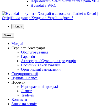
Переможець Чемпіонату світу з ралі-2019
Hyundai у WRC
Поиск
Меню
Моделі
Сервіс та Аксесуари
Обслуговування
Гарантія
Аксесуари / Сувенірна продукція
Посібник з експлуатації
Оригінальні запчастини
Спецпропозиції
Hyundai Finance
Послуги
Корпоративні продажі
Лізинг
Trade-in
Контакти
Запис на сервіс