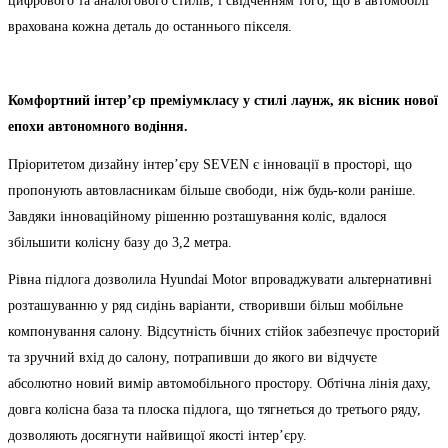
цифрового та аналогового стилів, і свідченням того, що в автомобілі
врахована кожна деталь до останнього пікселя.
Комфортний інтер’єр преміумкласу у стилі лаунж, як вісник нової
епохи автономного водіння.
Пріоритетом дизайну інтер’єру SEVEN є інновації в просторі, що
пропонують автовласникам більше свободи, ніж будь-коли раніше.
Завдяки інноваційному рішенню розташування коліс, вдалося
збільшити колісну базу до 3,2 метра.
Рівна підлога дозволила Hyundai Motor впроваджувати альтернативні
розташуванню у ряд сидінь варіанти, створивши більш мобільне
компонування салону. Відсутність бічних стійок забезпечує просторий
та зручний вхід до салону, потрапивши до якого ви відчуєте
абсолютно новий вимір автомобільного простору. Обтічна лінія даху,
довга колісна база та плоска підлога, що тягнеться до третього ряду,
дозволяють досягнути найвищої якості інтер’єру.