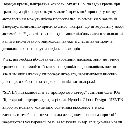
Передні крісла, центральна консоль “Smart Hub” та задні крісла при
трансформації створюють унікальний приємний простір, у якому
автовласники можуть якісно провести час на самоті чи у компанії.
Завершує композицію приємне сяйво ліхтарів, що інтегровані у двері
автомобіля. У дорозі ж вас завжди зможе підбадьорити прохолодний
напій з вмонтованого мініхолодильника, а спеціальний модуль,
дозволяє освіжити взуття водія та пасажирів.
У дах автомобіля вбудований панорамний дисплей, який не тільки
транслює різноманітний контент відповідно до вподобань пасажирів,
але й змінює загальну атмосферу інтер'єру, забезпечуючи високий
рівень розслаблення та задоволення під час подорожі.
“SEVEN наважився зійти з протореного шляху,” зазначив Санг Юп
Лі, старший віцепрезидент, керівник Hyundai Global Design. “SEVEN
виробляє новітню концепцію розуміння кросоверу в епоху
електроавтомобілів – це унікальна аеродинамічна форма при якій
зберігаються усі переваги SUV автомобіля. Інтер’єр відкриває новий