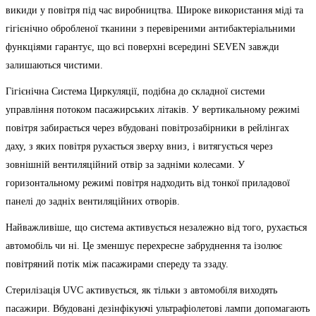
викиди у повітря під час виробництва. Широке використання міді та
гігієнічно обробленої тканини з перевіреними антибактеріальними
функціями гарантує, що всі поверхні всередині SEVEN завжди
залишаються чистими.
Гігієнічна Система Циркуляції, подібна до складної системи
управління потоком пасажирських літаків. У вертикальному режимі
повітря забирається через вбудовані повітрозабірники в рейлінгах
даху, з яких повітря рухається зверху вниз, і витягується через
зовнішній вентиляційний отвір за задніми колесами. У
горизонтальному режимі повітря надходить від тонкої приладової
панелі до задніх вентиляційних отворів.
Найважливіше, що система активується незалежно від того, рухається
автомобіль чи ні. Це зменшує перехресне забруднення та ізолює
повітряний потік між пасажирами спереду та ззаду.
Стерилізація UVC активується, як тільки з автомобіля виходять
пасажири. Вбудовані дезінфікуючі ультрафіолетові лампи допомагають