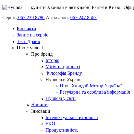
Сервіс:
067 239 8786
Автосалон:
067 247 8567
Контакти
Запис на сервіс
Тест-Драйв
Про Hyundai
Про бренд
Історія
Місія та цінності
Філософія Бренду
Hyundai в Україні
Про "Хюндай Мотор Україна"
Регулярна та особлива інформація
Hyundai у світі
Новини
Інновації
Інтелектуальні технології
ЕКО
Продуктивність