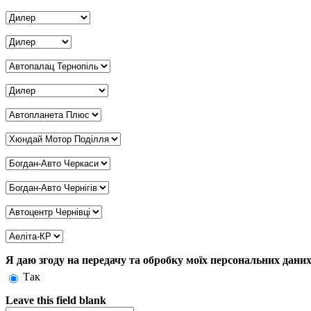
Дилер Рівне
*
Дилер Суми
*
Дилер Тернопіль
*
Дилер Харків
*
Дилер Херсон
*
Дилер Хмельницький
*
Дилер Черкаси
*
Дилер Чернігів
*
Дилер Чернівці
*
Дилер Кривий Ріг
*
Я даю згоду на передачу та обробку моїх персональних дани
Так
Leave this field blank