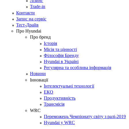
Лізинг
Trade-in
Контакти
Запис на сервіс
Тест-Драйв
Про Hyundai
Про бренд
Історія
Місія та цінності
Філософія Бренду
Hyundai в Україні
Регулярна та особлива інформація
Новини
Інновації
Інтелектуальні технології
ЕКО
Продуктивність
Трансмісія
WRC
Переможець Чемпіонату світу з ралі-2019
Hyundai у WRC