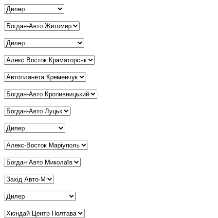
Дилер Дніпро
*
Дилер Житомир
*
Дилер Запоріжжя
*
Дилер Краматорськ
*
Дилер Кременчук
*
Дилер Кропивницький
*
Дилер Луцьк
*
Дилер Львів
*
Дилер Маріуполь
*
Дилер Миколаїв
*
Дилер Мукачево
*
Дилер Одеса
*
Дилер Полтава
*