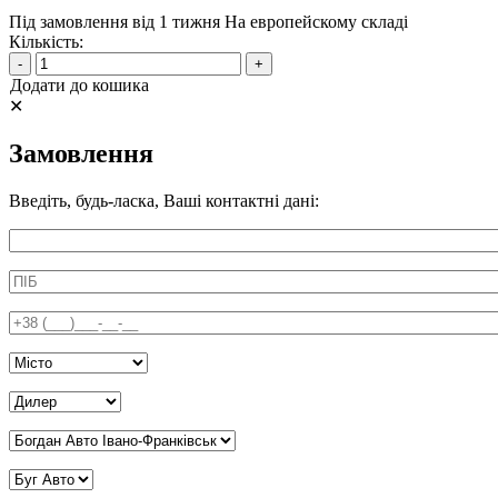
Під замовлення від 1 тижня
На европейскому складі
Кількість:
-
+
Додати до кошика
✕
Замовлення
Введіть, будь-ласка, Ваші контактні дані:
Информація про аксесуар
ПІБ
*
Телефон
*
Місто
*
Дилер Київ
*
Дилер Івано-Франківськ
*
Дилер Вінниця
*