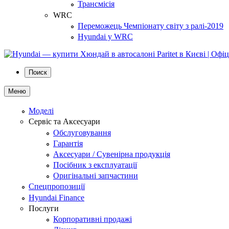
Трансмісія
WRC
Переможець Чемпіонату світу з ралі-2019
Hyundai у WRC
Поиск
Меню
Моделі
Сервіс та Аксесуари
Обслуговування
Гарантія
Аксесуари / Сувенірна продукція
Посібник з експлуатації
Оригінальні запчастини
Спецпропозиції
Hyundai Finance
Послуги
Корпоративні продажі