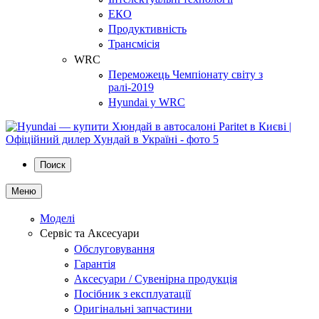
ЕКО
Продуктивність
Трансмісія
WRC
Переможець Чемпіонату світу з
ралі-2019
Hyundai у WRC
Поиск
Меню
Моделі
Сервіс та Аксесуари
Обслуговування
Гарантія
Аксесуари / Сувенірна продукція
Посібник з експлуатації
Оригінальні запчастини