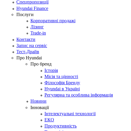
Спецпропозиції
Hyundai Finance
Послуги
Корпоративні продажі
Лізинг
Trade-in
Контакти
Запис на сервіс
Тест-Драйв
Про Hyundai
Про бренд
Історія
Місія та цінності
Філософія Бренду
Hyundai в Україні
Регулярна та особлива інформація
Новини
Інновації
Інтелектуальні технології
ЕКО
Продуктивність