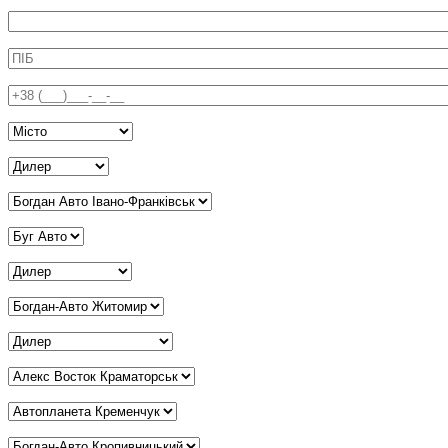
Информація про аксесуар
ПІБ
*
Телефон
*
Місто
*
Дилер Київ
*
Дилер Івано-Франківськ
*
Дилер Вінниця
*
Дилер Дніпро
*
Дилер Житомир
*
Дилер Запоріжжя
*
Дилер Краматорськ
*
Дилер Кременчук
*
Дилер Кропивницький
*