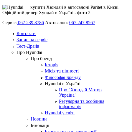
Сервіс:
067 239 8786
Автосалон:
067 247 8567
Контакти
Запис на сервіс
Тест-Драйв
Про Hyundai
Про бренд
Історія
Місія та цінності
Філософія Бренду
Hyundai в Україні
Про "Хюндай Мотор
Україна"
Регулярна та особлива
інформація
Hyundai у світі
Новини
Інновації
Інтелектуальні технології