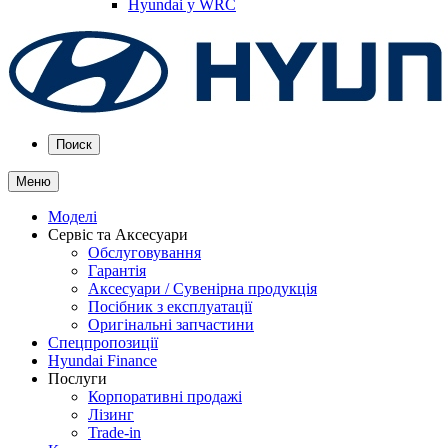
Hyundai у WRC
Поиск
Меню
Моделі
Сервіс та Аксесуари
Обслуговування
Гарантія
Аксесуари / Сувенірна продукція
Посібник з експлуатації
Оригінальні запчастини
Спецпропозиції
Hyundai Finance
Послуги
Корпоративні продажі
Лізинг
Trade-in