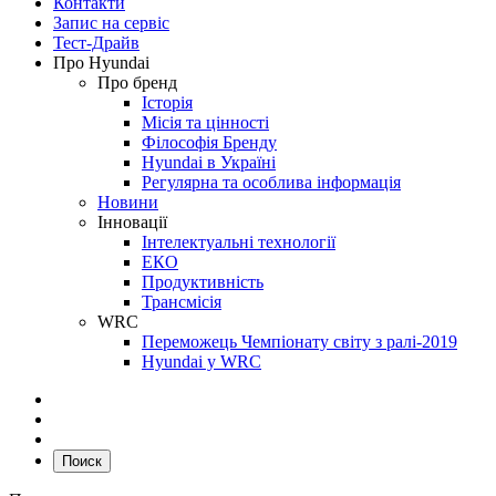
Контакти
Запис на сервіс
Тест-Драйв
Про Hyundai
Про бренд
Історія
Місія та цінності
Філософія Бренду
Hyundai в Україні
Регулярна та особлива інформація
Новини
Інновації
Інтелектуальні технології
ЕКО
Продуктивність
Трансмісія
WRC
Переможець Чемпіонату світу з ралі-2019
Hyundai у WRC
Поиск