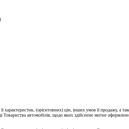
1
 її характеристик, (орієнтовних) цін, інших умов її продажу, а т
аді Товариства автомобілів, щодо яких здійснене митне оформлен