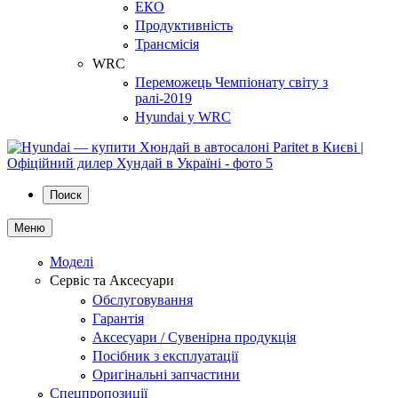
ЕКО
Продуктивність
Трансмісія
WRC
Переможець Чемпіонату світу з
ралі-2019
Hyundai у WRC
Поиск
Меню
Моделі
Сервіс та Аксесуари
Обслуговування
Гарантія
Аксесуари / Сувенірна продукція
Посібник з експлуатації
Оригінальні запчастини
Спецпропозиції