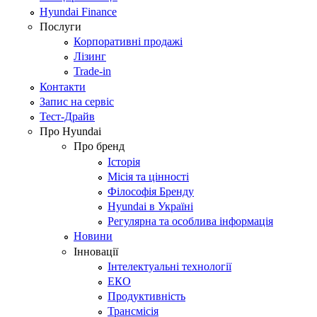
Hyundai Finance
Послуги
Корпоративні продажі
Лізинг
Trade-in
Контакти
Запис на сервіс
Тест-Драйв
Про Hyundai
Про бренд
Історія
Місія та цінності
Філософія Бренду
Hyundai в Україні
Регулярна та особлива інформація
Новини
Інновації
Інтелектуальні технології
ЕКО
Продуктивність
Трансмісія