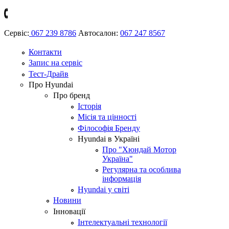
Сервіс:
067 239 8786
Автосалон:
067 247 8567
Контакти
Запис на сервіс
Тест-Драйв
Про Hyundai
Про бренд
Історія
Місія та цінності
Філософія Бренду
Hyundai в Україні
Про "Хюндай Мотор
Україна"
Регулярна та особлива
інформація
Hyundai у світі
Новини
Інновації
Інтелектуальні технології