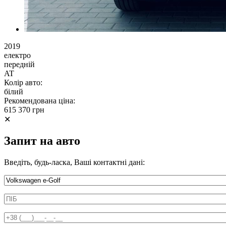
2019
електро
передній
AT
Колір авто:
білий
Рекомендована ціна:
615 370 грн
✕
Запит на авто
Введіть, будь-ласка, Ваші контактні дані:
Информація про автомобіль
ПІБ
*
Телефон
*