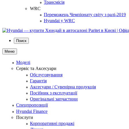
Трансмісія
WRC
Переможець Чемпіонату світу з ралі-2019
Hyundai у WRC
Поиск
Меню
Моделі
Сервіс та Аксесуари
Обслуговування
Гарантія
Аксесуари / Сувенірна продукція
Посібник з експлуатації
Оригінальні запчастини
Спецпропозиції
Hyundai Finance
Послуги
Корпоративні продажі