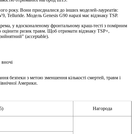
го року. Вони приєдналися до інших моделей-лауреатів:
elluride. Модель Genesis G90 наразі має відзнаку TSP.
окрема, у вдосконаленому фронтальному краш-тесті з помірним
но оцінити ризик травм. Щоб отримати відзнаку TSP+,
ийнятний" (acceptable).
 вночі
вання безпеки з метою зменшення кількості смертей, травм і
Північної Америки.
5)
Нагорода