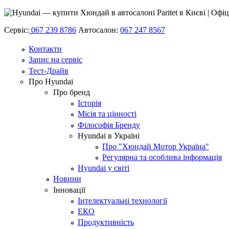
Сервіс:
067 239 8786
Автосалон:
067 247 8567
Контакти
Запис на сервіс
Тест-Драйв
Про Hyundai
Про бренд
Історія
Місія та цінності
Філософія Бренду
Hyundai в Україні
Про "Хюндай Мотор Україна"
Регулярна та особлива інформація
Hyundai у світі
Новини
Інновації
Інтелектуальні технології
ЕКО
Продуктивність