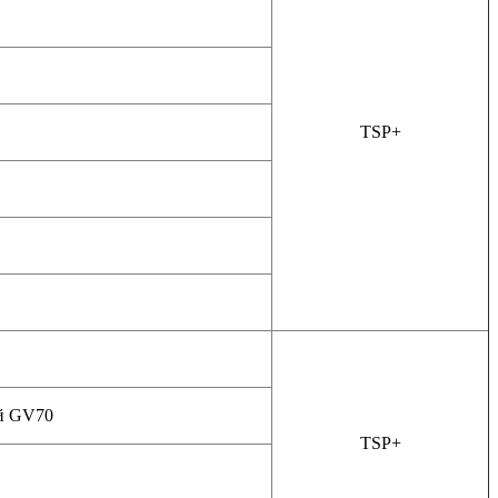
TSP+
й GV70
TSP+