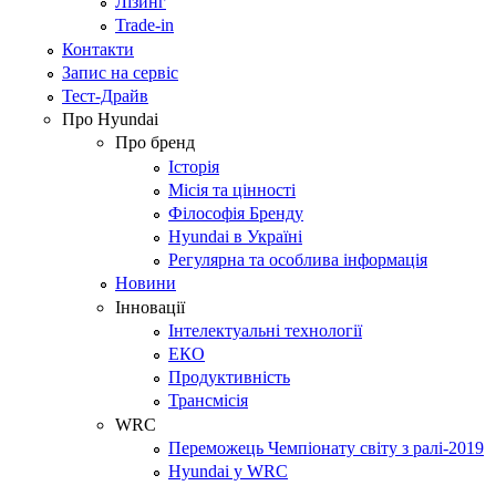
Лізинг
Trade-in
Контакти
Запис на сервіс
Тест-Драйв
Про Hyundai
Про бренд
Історія
Місія та цінності
Філософія Бренду
Hyundai в Україні
Регулярна та особлива інформація
Новини
Інновації
Інтелектуальні технології
ЕКО
Продуктивність
Трансмісія
WRC
Переможець Чемпіонату світу з ралі-2019
Hyundai у WRC