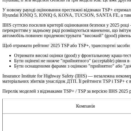
У новому раунді оцінювання престижні відзнаки TSP+ отримал
Hyundai IONIQ 5, IONIQ 6, KONA, TUCSON, SANTA FE, а також 
IIHS суттєво посилив критерії оцінювання безпеки у 2025 році
перекриттям у задньому ряді розміщуються манекени, що імітую
автомобіль повинен продемонструвати "високий" (good) рівень б
Щоб отримати рейтинг 2025 TSP або TSP+, транспортні засоби 
Отримати високі оцінки (good) у фронтальному краш-тест
Бути оцінені не нижче "прийнятного" (acceptable) рівня 
Бути оснащеними фарами з оцінкою "прийнятно" або "добр
Insurance Institute for Highway Safety (IIHS) — незалежна неко
матеріальних збитків унаслідок ДТП. Її рейтинги TSP і TSP+ є
Перелік моделей з відзнаками TSP+ / TSP за версією IIHS 2025 
Компанія