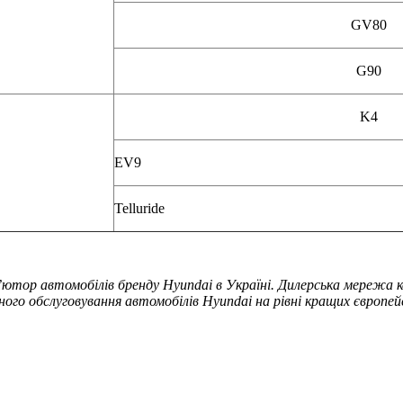
GV80
G90
K4
EV9
Telluride
ютор автомобілів бренду Hyundai в Україні. Дилерська мережа ко
ого обслуговування автомобілів Hyundai на рівні кращих європей