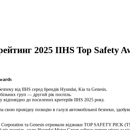
ейтинг 2025 IIHS Top Safety A
Awards
зпеку від IIHS серед брендів Hyundai, Kia та Genesis.
обільних груп — другий рік поспіль.
у відповідно до посилених критеріїв IIHS 2025 року.
 свою провідну позицію в галузі автомобільної безпеки, здобувши
ia Corporation та Genesis отримали відзнаки TOP SAFETY PICK 
й рік поспіль, коли Hyundai Motor Group займає перше місце за к