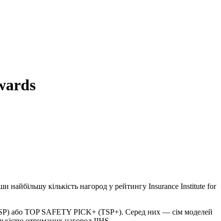
wards
 найбільшу кількість нагород у рейтингу Insurance Institute for
(TSP) або TOP SAFETY PICK+ (TSP+). Серед них — сім моделей
ількістю отриманих нагород IIHS.