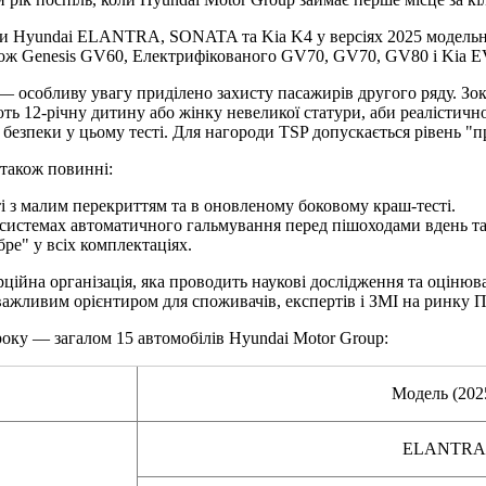
и Hyundai ELANTRA, SONATA та Kia K4 у версіях 2025 модельно
Genesis GV60, Електрифікованого GV70, GV70, GV80 і Kia EV9, T
 — особливу увагу приділено захисту пасажирів другого ряду. З
ть 12-річну дитину або жінку невеликої статури, аби реалістич
езпеки у цьому тесті. Для нагороди TSP допускається рівень "пр
також повинні:
і з малим перекриттям та в оновленому боковому краш-тесті.
в системах автоматичного гальмування перед пішоходами вдень та
е" у всіх комплектаціях.
мерційна організація, яка проводить наукові дослідження та оціню
 важливим орієнтиром для споживачів, експертів і ЗМІ на ринку 
року — загалом 15 автомобілів Hyundai Motor Group:
Модель (202
ELANTRA