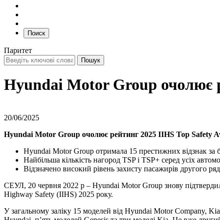
Поиск
Паритет
Hyundai Motor Group очолює р
20/06/2025
Hyundai Motor Group очолює рейтинг 2025 IIHS Top Safety 
Hyundai Motor Group отримала 15 престижних відзнак за бе
Найбільша кількість нагород TSP і TSP+ серед усіх автом
Відзначено високий рівень захисту пасажирів другого ряд
СЕУЛ, 20 червня 2022 р – Hyundai Motor Group знову підтвердила
Highway Safety (IIHS) 2025 року.
У загальному заліку 15 моделей від Hyundai Motor Company, K
Hyundai, п’ять моделей Genesis та три моделі Kia. Це вже други