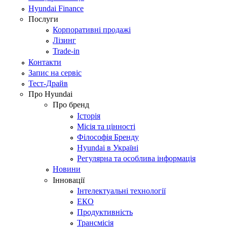
Hyundai Finance
Послуги
Корпоративні продажі
Лізинг
Trade-in
Контакти
Запис на сервіс
Тест-Драйв
Про Hyundai
Про бренд
Історія
Місія та цінності
Філософія Бренду
Hyundai в Україні
Регулярна та особлива інформація
Новини
Інновації
Інтелектуальні технології
ЕКО
Продуктивність
Трансмісія