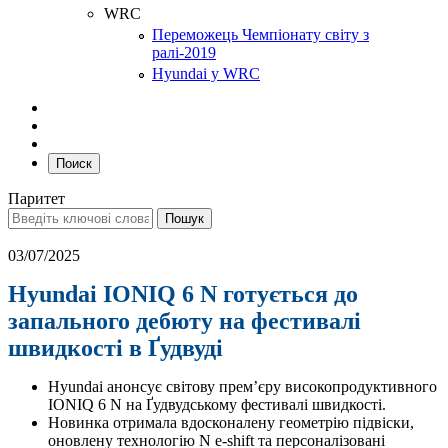
WRC
Переможець Чемпіонату світу з
ралі-2019
Hyundai у WRC
Поиск
Паритет
03/07/2025
Hyundai IONIQ 6 N готується до
запального дебюту на фестивалі
швидкості в Ґудвуді
Hyundai анонсує світову премʼєру високопродуктивного
IONIQ 6 N на Ґудвудському фестивалі швидкості.
Новинка отримала вдосконалену геометрію підвіски,
оновлену технологію N e-shift та персоналізовані