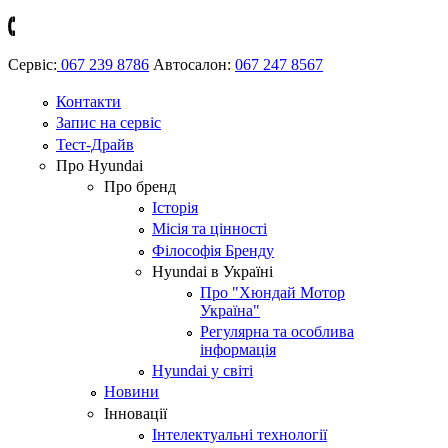
Сервіс:
067 239 8786
Автосалон:
067 247 8567
Контакти
Запис на сервіс
Тест-Драйв
Про Hyundai
Про бренд
Історія
Місія та цінності
Філософія Бренду
Hyundai в Україні
Про "Хюндай Мотор
Україна"
Регулярна та особлива
інформація
Hyundai у світі
Новини
Інновації
Інтелектуальні технології