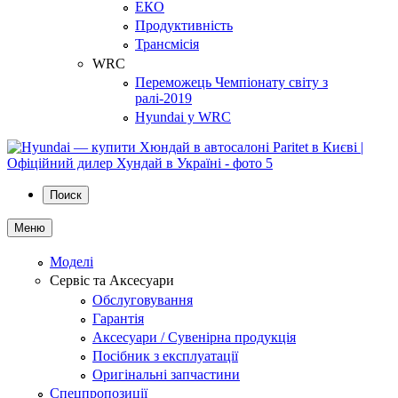
ЕКО
Продуктивність
Трансмісія
WRC
Переможець Чемпіонату світу з
ралі-2019
Hyundai у WRC
Поиск
Меню
Моделі
Сервіс та Аксесуари
Обслуговування
Гарантія
Аксесуари / Сувенірна продукція
Посібник з експлуатації
Оригінальні запчастини
Спецпропозиції