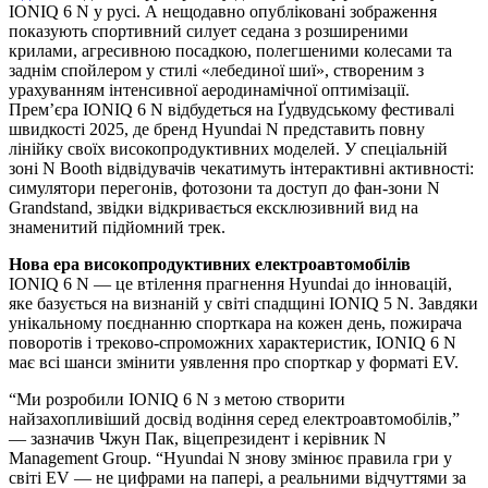
IONIQ 6 N у русі. А нещодавно опубліковані зображення
показують спортивний силует седана з розширеними
крилами, агресивною посадкою, полегшеними колесами та
заднім спойлером у стилі «лебединої шиї», створеним з
урахуванням інтенсивної аеродинамічної оптимізації.
Премʼєра IONIQ 6 N відбудеться на Ґудвудському фестивалі
швидкості 2025, де бренд Hyundai N представить повну
лінійку своїх високопродуктивних моделей. У спеціальній
зоні N Booth відвідувачів чекатимуть інтерактивні активності:
симулятори перегонів, фотозони та доступ до фан-зони N
Grandstand, звідки відкривається ексклюзивний вид на
знаменитий підйомний трек.
Нова ера високопродуктивних електроавтомобілів
IONIQ 6 N — це втілення прагнення Hyundai до інновацій,
яке базується на визнаній у світі спадщині IONIQ 5 N. Завдяки
унікальному поєднанню спорткара на кожен день, пожирача
поворотів і треково-спроможних характеристик, IONIQ 6 N
має всі шанси змінити уявлення про спорткар у форматі EV.
“Ми розробили IONIQ 6 N з метою створити
найзахопливіший досвід водіння серед електроавтомобілів,”
— зазначив Чжун Пак, віцепрезидент і керівник N
Management Group. “Hyundai N знову змінює правила гри у
світі EV — не цифрами на папері, а реальними відчуттями за