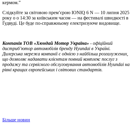
кермом.”
Слідкуйте за світовою премʼєрою IONIQ 6 N — 10 липня 2025
року о о 14:30 за київським часом — на фестивалі швидкості в
Ґудвуді. Це буде по-справжньому електризуюче видовище.
Компанія ТOВ «Хюндай Мотор Україна»
- офіційний
дистриб’ютор автомобілів бренду Hyundai в Україні.
Дилерська мережа компанії є однією з найбільш розгалужених,
що дозволяє надавати клієнтам повний комплекс послуг з
продажу та сервісного обслуговування автомобілів Hyundai на
рівні кращих європейських і світових стандартів.
Більше новин