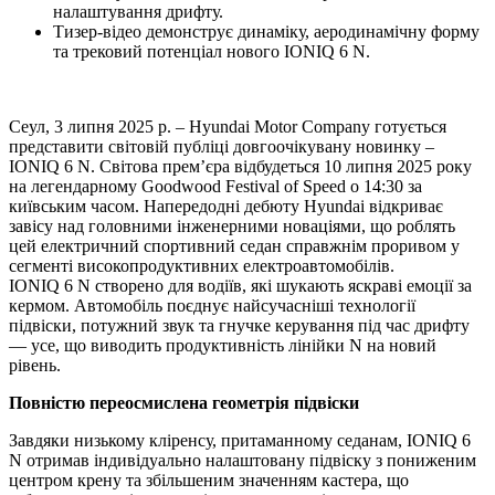
налаштування дрифту.
Тизер-відео демонструє динаміку, аеродинамічну форму
та трековий потенціал нового IONIQ 6 N.
Сеул, 3 липня 2025 р. – Hyundai Motor Company готується
представити світовій публіці довгоочікувану новинку –
IONIQ 6 N. Світова прем’єра відбудеться 10 липня 2025 року
на легендарному Goodwood Festival of Speed о 14:30 за
київським часом. Напередодні дебюту Hyundai відкриває
завісу над головними інженерними новаціями, що роблять
цей електричний спортивний седан справжнім проривом у
сегменті високопродуктивних електроавтомобілів.
IONIQ 6 N створено для водіїв, які шукають яскраві емоції за
кермом. Автомобіль поєднує найсучасніші технології
підвіски, потужний звук та гнучке керування під час дрифту
— усе, що виводить продуктивність лінійки N на новий
рівень.
Повністю переосмислена геометрія підвіски
Завдяки низькому кліренсу, притаманному седанам, IONIQ 6
N отримав індивідуально налаштовану підвіску з пониженим
центром крену та збільшеним значенням кастера, що