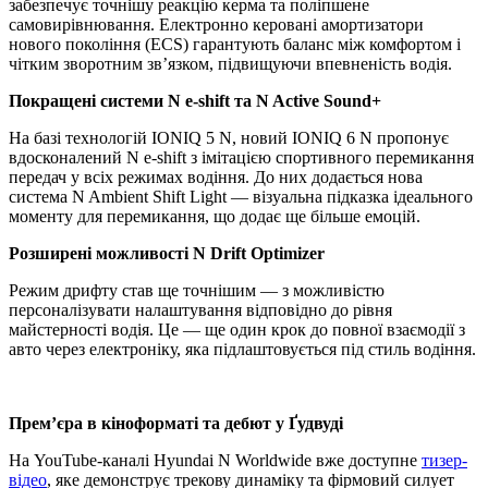
забезпечує точнішу реакцію керма та поліпшене
самовирівнювання. Електронно керовані амортизатори
нового покоління (ECS) гарантують баланс між комфортом і
чітким зворотним зв’язком, підвищуючи впевненість водія.
Покращені системи N e-shift та N Active Sound+
На базі технологій IONIQ 5 N, новий IONIQ 6 N пропонує
вдосконалений N e-shift з імітацією спортивного перемикання
передач у всіх режимах водіння. До них додається нова
система N Ambient Shift Light — візуальна підказка ідеального
моменту для перемикання, що додає ще більше емоцій.
Розширені можливості N Drift Optimizer
Режим дрифту став ще точнішим — з можливістю
персоналізувати налаштування відповідно до рівня
майстерності водія. Це — ще один крок до повної взаємодії з
авто через електроніку, яка підлаштовується під стиль водіння.
Премʼєра в кіноформаті та дебют у Ґудвуді
На YouTube-каналі Hyundai N Worldwide вже доступне
тизер-
відео
, яке демонструє трекову динаміку та фірмовий силует