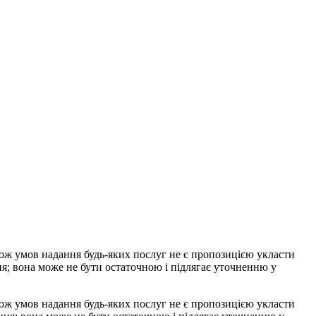
акож умов надання будь-яких послуг не є пропозицією укласти
ня; вона може не бути остаточною і підлягає уточненню у
акож умов надання будь-яких послуг не є пропозицією укласти