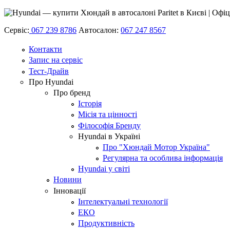
Сервіс:
067 239 8786
Автосалон:
067 247 8567
Контакти
Запис на сервіс
Тест-Драйв
Про Hyundai
Про бренд
Історія
Місія та цінності
Філософія Бренду
Hyundai в Україні
Про "Хюндай Мотор Україна"
Регулярна та особлива інформація
Hyundai у світі
Новини
Інновації
Інтелектуальні технології
ЕКО
Продуктивність