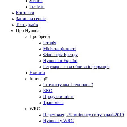
Лізинг
Trade-in
Контакти
Запис на сервіс
Тест-Драйв
Про Hyundai
Про бренд
Історія
Місія та цінності
Філософія Бренду
Hyundai в Україні
Регулярна та особлива інформація
Новини
Інновації
Інтелектуальні технології
ЕКО
Продуктивність
Трансмісія
WRC
Переможець Чемпіонату світу з ралі-2019
Hyundai у WRC