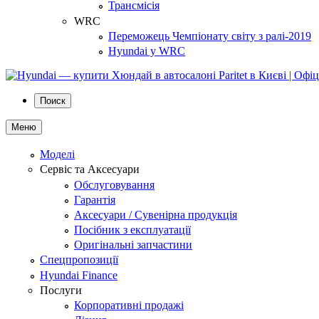
Трансмісія
WRC
Переможець Чемпіонату світу з ралі-2019
Hyundai у WRC
Поиск
Меню
Моделі
Сервіс та Аксесуари
Обслуговування
Гарантія
Аксесуари / Сувенірна продукція
Посібник з експлуатації
Оригінальні запчастини
Спецпропозиції
Hyundai Finance
Послуги
Корпоративні продажі