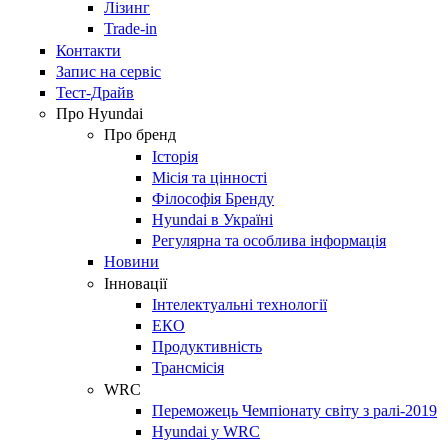
Лізинг
Trade-in
Контакти
Запис на сервіс
Тест-Драйв
Про Hyundai
Про бренд
Історія
Місія та цінності
Філософія Бренду
Hyundai в Україні
Регулярна та особлива інформація
Новини
Інновації
Інтелектуальні технології
ЕКО
Продуктивність
Трансмісія
WRC
Переможець Чемпіонату світу з ралі-2019
Hyundai у WRC