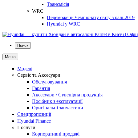
Трансмісія
WRC
Переможець Чемпіонату світу з ралі-2019
Hyundai у WRC
Поиск
Меню
Моделі
Сервіс та Аксесуари
Обслуговування
Гарантія
Аксесуари / Сувенірна продукція
Посібник з експлуатації
Оригінальні запчастини
Спецпропозиції
Hyundai Finance
Послуги
Корпоративні продажі