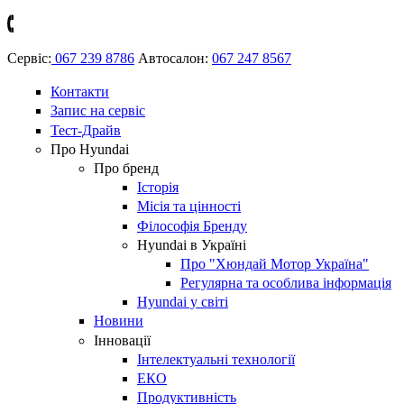
Сервіс:
067 239 8786
Автосалон:
067 247 8567
Контакти
Запис на сервіс
Тест-Драйв
Про Hyundai
Про бренд
Історія
Місія та цінності
Філософія Бренду
Hyundai в Україні
Про "Хюндай Мотор Україна"
Регулярна та особлива інформація
Hyundai у світі
Новини
Інновації
Інтелектуальні технології
ЕКО
Продуктивність