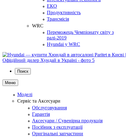
ЕКО
Продуктивність
Трансмісія
WRC
Переможець Чемпіонату світу з
ралі-2019
Hyundai у WRC
Поиск
Меню
Моделі
Сервіс та Аксесуари
Обслуговування
Гарантія
Аксесуари / Сувенірна продукція
Посібник з експлуатації
Оригінальні запчастини