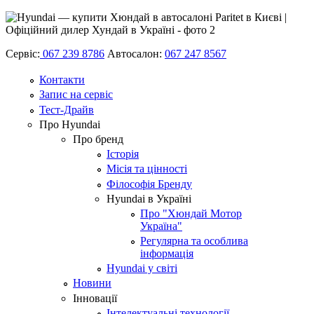
Сервіс:
067 239 8786
Автосалон:
067 247 8567
Контакти
Запис на сервіс
Тест-Драйв
Про Hyundai
Про бренд
Історія
Місія та цінності
Філософія Бренду
Hyundai в Україні
Про "Хюндай Мотор
Україна"
Регулярна та особлива
інформація
Hyundai у світі
Новини
Інновації
Інтелектуальні технології