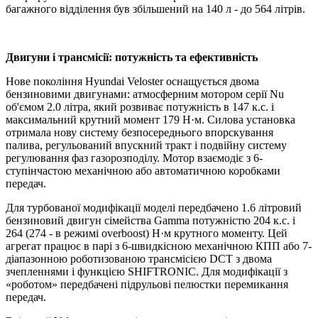
багажного відділення був збільшений на 140 л - до 564 літрів.
Двигуни і трансмісії: потужність та ефективність
Нове покоління Hyundai Veloster оснащується двома
бензиновими двигунами: атмосферним мотором серії Nu
об'ємом 2.0 літра, який розвиває потужність в 147 к.с. і
максимальний крутний момент 179 Н·м. Силова установка
отримала нову систему безпосереднього впорскування
палива, регульований впускний тракт і подвійну систему
регулювання фаз газорозподілу. Мотор взаємодіє з 6-
ступінчастою механічною або автоматичною коробками
передач.
Для турбованої модифікації моделі передбачено 1.6 літровий
бензиновий двигун сімейства Gamma потужністю 204 к.с. і
264 (274 - в режимі overboost) Н·м крутного моменту. Цей
агрегат працює в парі з 6-швидкісною механічною КПП або 7-
діапазонною роботизованою трансмісією DCT з двома
зчепленнями і функцією SHIFTRONIC. Для модифікації з
«роботом» передбачені підрульові пелюстки перемикання
передач.