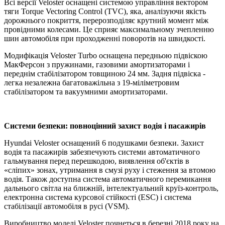
Всі версії Veloster оснащені системою управління вектором
тяги Torque Vectoring Control (TVC), яка, аналізуючи якість
дорожнього покриття, перерозподіляє крутний момент між
провідними колесами. Це сприяє максимальному зчепленню
шин автомобіля при проходженні поворотів на швидкості.
Модифікація Veloster Turbo оснащена передньою підвіскою
МакФерсон з пружинами, газовими амортизаторами і
переднім стабілізатором товщиною 24 мм. Задня підвіска -
легка незалежна багатоважільна з 19-міліметровим
стабілізатором та вакуумними амортизаторами.
Системи безпеки: повноцінний захист водія і пасажирів
Hyundai Veloster оснащений 6 подушками безпеки. Захист
водія та пасажирів забезпечують системи автоматичного
гальмування перед перешкодою, виявлення об'єктів в
«сліпих» зонах, утримання в смузі руху і стеження за втомою
водія. Також доступна система автоматичного перемикання
дальнього світла на ближній, інтелектуальний круїз-контроль,
електронна система курсової стійкості (ESC) і система
стабілізації автомобіля в русі (VSM).
Виробництво моделі Veloster почнеться в березні 2018 року на