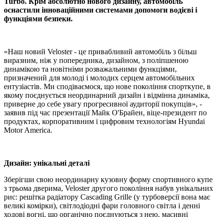
Turbo. Крім абсолютно нового дизайну, автомобіль
оснастили інноваційними системами допомоги водієві і
функціями безпеки.
«Наш новий Veloster - це привабливий автомобіль з більш
виразним, ніж у попередника, дизайном, з поліпшеною
динамікою та новітніми розважальними функціями,
призначений для молоді і молодих серцем автомобільних
ентузіастів. Ми сподіваємося, що нове покоління спорткупе, в
якому поєднується неординарний дизайн і відмінна динаміка,
приверне до себе увагу прогресивної аудиторії покупців», -
заявив під час презентації Майк О'Брайен, віце-президент по
продуктах, корпоративним і цифровим технологіям Hyundai
Motor America.
Дизайн: унікальні деталі
Зберігши свою неординарну кузовну форму спортивного купе
з трьома дверима, Veloster другого покоління набув унікальних
рис: решітка радіатору Cascading Grille (у турбоверсії вона має
великі комірки), світлодіодні фари головного світла і денні
ходові вогні, що органічно поєднуються з нею, масивні