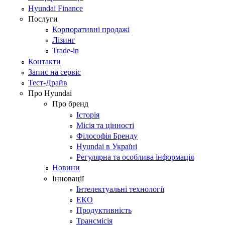
Hyundai Finance
Послуги
Корпоративні продажі
Лізинг
Trade-in
Контакти
Запис на сервіс
Тест-Драйв
Про Hyundai
Про бренд
Історія
Місія та цінності
Філософія Бренду
Hyundai в Україні
Регулярна та особлива інформація
Новини
Інновації
Інтелектуальні технології
ЕКО
Продуктивність
Трансмісія