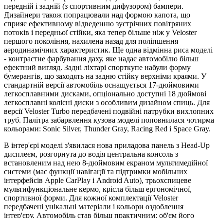
передній і задній (з спортивним дифузором) бампери.
Дизайнери також попрацювали над формою капота, що
сприяє ефективному відведенню зустрічних повітряних
потоків і передньої стійки, яка тепер більше ніж у Veloster
першого покоління, нахилена назад для поліпшення
аеродинамічних характеристик. Ще одна відмінна риса моделі
- контрастне фарбування даху, яке надає автомобілю більш
ефектний вигляд. Задні ліхтарі спорткупе набули форму
бумерангів, що заходять на задню стійку верхніми краями. У
стандартній версії автомобіль оснащується 17-дюймовими
легкосплавними дисками, опціонально доступні 18 дюймові
легкосплавні колісні диски з особливим дизайном спиць. Для
версії Veloster Turbo передбачені подвійні патрубки вихлопних
труб. Палітра забарвлення кузова моделі поповнилася чотирма
кольорами: Sonic Silver, Thunder Gray, Racing Red і Space Gray.
В інтер'єрі моделі з'явилася нова приладова панель з Head-Up
дисплеєм, розгорнута до водія центральна консоль з
встановленим над нею 8-дюймовим екраном мультимедійної
системи (має функції навігації та підтримки мобільних
інтерфейсів Apple CarPlay і Android Auto), трьохспицеве
мультифункціональне кермо, крісла більш ергономічної,
спортивної форми. Для кожної комплектації Veloster
передбачені унікальні матеріали і кольори оздоблення
інтер'єру. Автомобіль став більш практичним: об'єм його