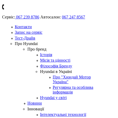
Сервіс:
067 239 8786
Автосалон:
067 247 8567
Контакти
Запис на сервіс
Тест-Драйв
Про Hyundai
Про бренд
Історія
Місія та цінності
Філософія Бренду
Hyundai в Україні
Про "Хюндай Мотор
Україна"
Регулярна та особлива
інформація
Hyundai у світі
Новини
Інновації
Інтелектуальні технології