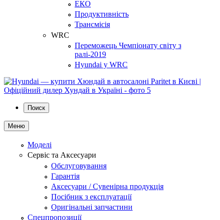
ЕКО
Продуктивність
Трансмісія
WRC
Переможець Чемпіонату світу з
ралі-2019
Hyundai у WRC
Поиск
Меню
Моделі
Сервіс та Аксесуари
Обслуговування
Гарантія
Аксесуари / Сувенірна продукція
Посібник з експлуатації
Оригінальні запчастини
Спецпропозиції