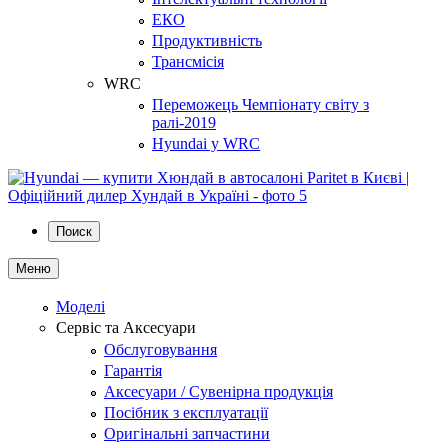
ЕКО
Продуктивність
Трансмісія
WRC
Переможець Чемпіонату світу з
ралі-2019
Hyundai у WRC
Поиск
Меню
Моделі
Сервіс та Аксесуари
Обслуговування
Гарантія
Аксесуари / Сувенірна продукція
Посібник з експлуатації
Оригінальні запчастини