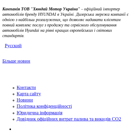
Компан
і
я
Т
O
В
"Хюндай
Мотор
Укра
ї
на"
- оф
і
ц
і
йний
і
мпортер
автомоб
і
л
і
в
бренду
HYUNDAI
в
Укра
ї
н
і
.
Дилерська
мережа
компан
ії
є
одн
іє
ю
з
найб
і
льш
розгалужених
,
що
дозволя
є
надавати
кл
іє
нтам
повний
комплекс
послуг
з
продажу
та
серв
і
сного
обслуговування
а
втомоб
і
л
і
в
Hyundai
на
р
і
вн
і
кращих
є
вропейських
і
св
і
тових
стандарт
і
в.
Русский
Більше новин
Контакти
Карта сайту
Новини
Політика конфіденційності
Юридична інформація
Довідник офіційних витрат палива та викидів СО2