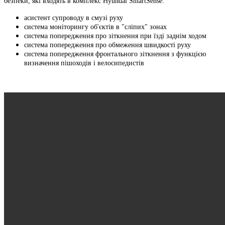
безпеки, які входять в комплекс Hyundai SmartSense:
асистент супроводу в смузі руху
система моніторингу об'єктів в "сліпих" зонах
система попередження про зіткнення при їзді заднім ходом
система попередження про обмеження швидкості руху
система попередження фронтального зіткнення з функцією
визначення пішоходів і велосипедистів