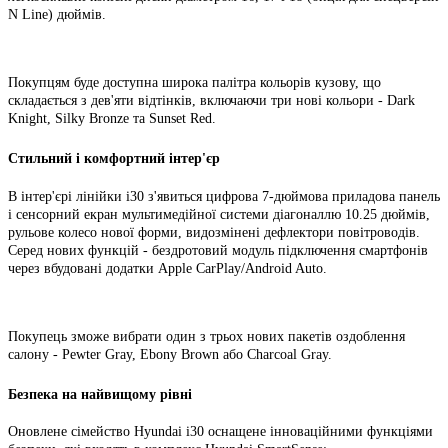
N Line) дюймів.
Покупцям буде доступна широка палітра кольорів кузову, що
складається з дев'яти відтінків, включаючи три нові кольори - Dark
Knight, Silky Bronze та Sunset Red.
Стильний і комфортний інтер'єр
В інтер'єрі лінійки i30 з'явиться цифрова 7-дюймова приладова панель
і сенсорний екран мультимедійної системи діагоналлю 10.25 дюймів,
рульове колесо нової форми, видозмінені дефлектори повітроводів.
Серед нових функцій - бездротовий модуль підключення смартфонів
через вбудовані додатки Apple CarPlay/Android Auto.
Покупець зможе вибрати один з трьох нових пакетів оздоблення
салону - Pewter Gray, Ebony Brown або Charcoal Gray.
Безпека на найвищому рівні
Оновлене сімейство Hyundai i30 оснащене інноваційними функціями