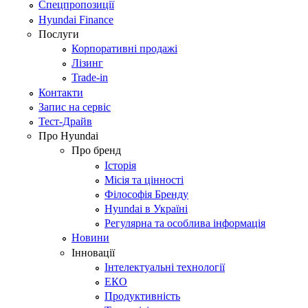
Спецпропозиції
Hyundai Finance
Послуги
Корпоративні продажі
Лізинг
Trade-in
Контакти
Запис на сервіс
Тест-Драйв
Про Hyundai
Про бренд
Історія
Місія та цінності
Філософія Бренду
Hyundai в Україні
Регулярна та особлива інформація
Новини
Інновації
Інтелектуальні технології
ЕКО
Продуктивність