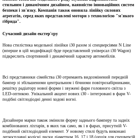
стильним і динамічним дизайном, наявністю інноваційних систем
безпеки і зв'язку. Компанія також оновила лінійку силових
агрегатів, серед яких представлені мотори з технологією "м'якого
гібрида".
Сучасний дизайн екстер'єру
Нова стилістика модельної лінійки i30 разом зі спецверсіями N Line
(вперше в цій модифікації буде представлений універсал i30 Wagon)
підкреслить спортивний і динамічний характер автомобілів.
Всі представники сімейства i30 отримають видозмінений передній
бампер зі збільшеними центральним і бічними повітрозабірниками,
решітку радіатору нової форми і звужені фари головного світла з
LED-оптикою. Унікальний акцент нових i30 - інтегровані в фари V-
подібні світлодіодні денні ходові вогні.
Дизайнери марки також змінили форму заднього бамперу та задніх
комбінованих ліхтарів, в яких так само, як і в фарах, присутній V-
подібний світлодіодний елемент. У новому стилі будуть виконані
легкосплавні колісні диски діаметром 16, 17 і 18 (опція для спецверсій