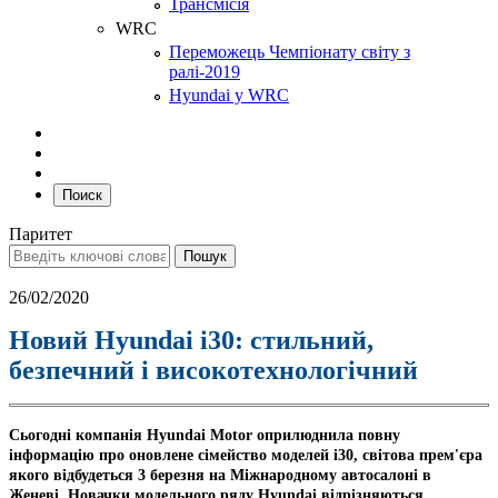
Трансмісія
WRC
Переможець Чемпіонату світу з
ралі-2019
Hyundai у WRC
Поиск
Паритет
26/02/2020
Новий Hyundai i30: стильний,
безпечний і високотехнологічний
Сьогодні компанія Hyundai Motor оприлюднила повну
інформацію про оновлене сімейство моделей i30, світова прем'єра
якого відбудеться 3 березня на Міжнародному автосалоні в
Женеві. Новачки модельного ряду Hyundai відрізняються