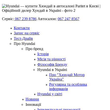
Сервіс:
067 239 8786
Автосалон:
067 247 8567
Контакти
Запис на сервіс
Тест-Драйв
Про Hyundai
Про бренд
Історія
Місія та цінності
Філософія Бренду
Hyundai в Україні
Про "Хюндай Мотор
Україна"
Регулярна та особлива
інформація
Hyundai у світі
Новини
Інновації
Інтелектуальні технології