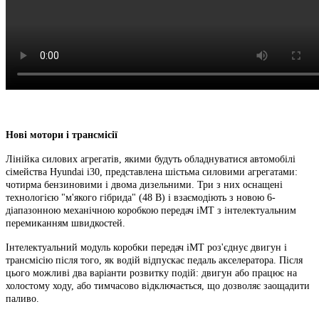
Нові мотори і трансмісії
Лінійка силових агрегатів, якими будуть обладнуватися автомобілі
сімейства Hyundai i30, представлена ​​шістьма силовими агрегатами:
чотирма бензиновими і двома дизельними. Три з них оснащені
технологією "м'якого гібрида" (48 В) і взаємодіють з новою 6-
діапазонною механічною коробкою передач iMT з інтелектуальним
перемиканням швидкостей.
Інтелектуальний модуль коробки передач iMT роз'єднує двигун і
трансмісію після того, як водій відпускає педаль акселератора. Після
цього можливі два варіанти розвитку подій: двигун або працює на
холостому ходу, або тимчасово відключається, що дозволяє заощадити
паливо.