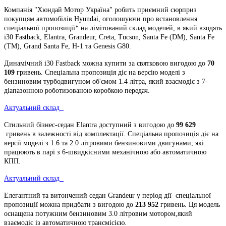
Компанія "Хюндай Мотор Україна" робить приємний сюрприз
покупцям автомобілів Hyundai, оголошуючи про встановлення
спеціальної пропозиції* на лімітований склад моделей, в який входять
i30 Fastback, Elantra, Grandeur, Creta, Tucson, Santa Fe (DM), Santa Fe
(ТМ), Grand Santa Fe, H-1 та Genesis G80.
Динамічний i30 Fastback можна купити за святковою
вигодою до
70
109
гривень. Спеціальна пропозиція діє на версію моделі з
бензиновим турбодвигуном об'ємом 1.4 літра, який взаємодіє з 7-
діапазонною роботизованою коробкою передач.
Актуальний склад
Стильний бізнес-седан Elantra доступний
з вигодою до
99 629
гривень
в залежності від комплектації. Спеціальна пропозиція діє на
версії моделі з 1.6 та 2.0 літровими бензиновими двигунами, які
працюють в парі з 6-швидкісними механічною або автоматичною
КПП.
Актуальний склад
Елегантний та витончений седан Grandeur у період дії спеціальної
пропозиції можна придбати з вигодою до
213 952
гривень
. Ця модель
оснащена потужним бензиновим 3.0 літровим мотором,який
взаємодіє із автоматичною трансмісією.