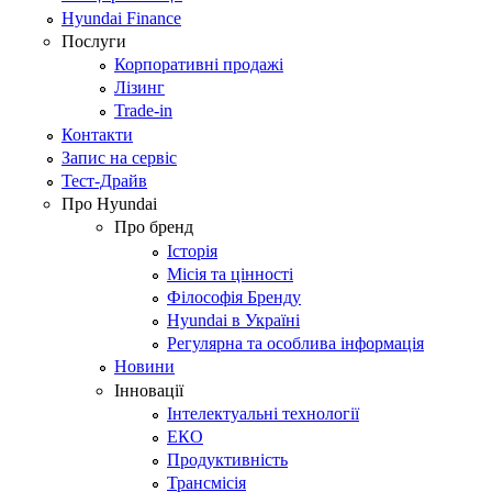
Hyundai Finance
Послуги
Корпоративні продажі
Лізинг
Trade-in
Контакти
Запис на сервіс
Тест-Драйв
Про Hyundai
Про бренд
Історія
Місія та цінності
Філософія Бренду
Hyundai в Україні
Регулярна та особлива інформація
Новини
Інновації
Інтелектуальні технології
ЕКО
Продуктивність
Трансмісія