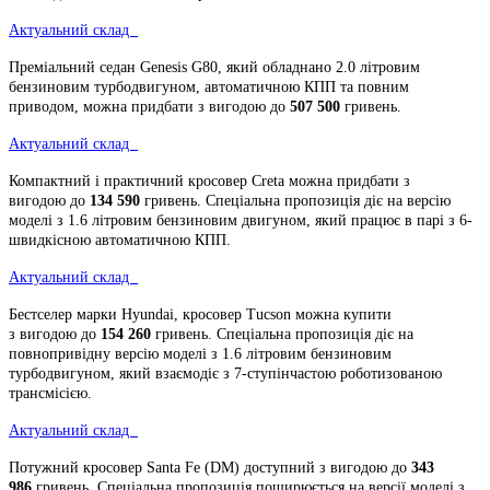
Актуальний склад
Преміальний седан Genesis G80, який обладнано 2.0 літровим
бензиновим турбодвигуном, автоматичною КПП та повним
приводом, можна придбати з вигодою до
507 500
гривень
.
Актуальний склад
Компактний і практичний кросовер Creta можна придбати з
вигодою до
134 590
гривень
. Спеціальна пропозиція діє на версію
моделі з 1.6 літровим бензиновим двигуном, який працює в парі з 6-
швидкісною автоматичною КПП.
Актуальний склад
Бестселер марки Hyundai, кросовер Tucson можна купити
з вигодою до
154 260
гривень
. Спеціальна пропозиція діє на
повнопривідну версію моделі з 1.6 літровим бензиновим
турбодвигуном, який взаємодіє з 7-ступінчастою роботизованою
трансмісією.
Актуальний склад
Потужний кросовер Santa Fe (DM) доступний з вигодою до
343
986
гривень
. Спеціальна пропозиція поширюється на версії моделі з