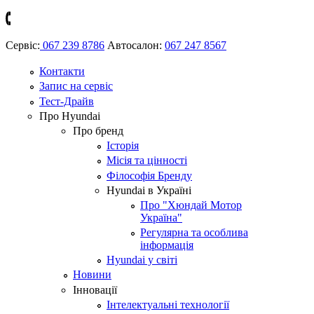
Сервіс:
067 239 8786
Автосалон:
067 247 8567
Контакти
Запис на сервіс
Тест-Драйв
Про Hyundai
Про бренд
Історія
Місія та цінності
Філософія Бренду
Hyundai в Україні
Про "Хюндай Мотор
Україна"
Регулярна та особлива
інформація
Hyundai у світі
Новини
Інновації
Інтелектуальні технології