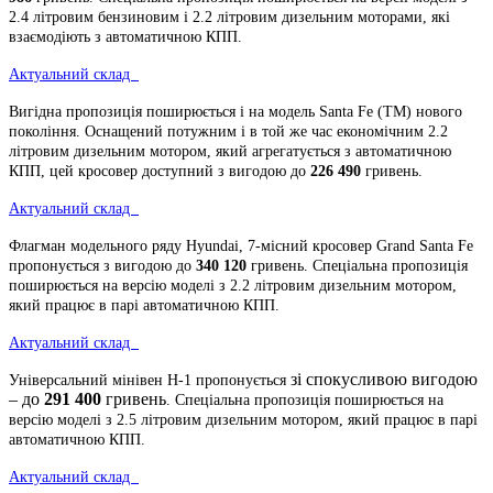
2.4 літровим бензиновим і 2.2 літровим дизельним моторами, які
взаємодіють з автоматичною КПП.
Актуальний склад
Вигідна пропозиція поширюється і на модель Santa Fe (ТM) нового
покоління. Оснащений потужним і в той же час економічним 2.2
літровим дизельним мотором, який агрегатується з автоматичною
КПП, цей кросовер доступний з вигодою до
226 490
гривень
.
Актуальний склад
Флагман модельного ряду Hyundai, 7-місний кросовер Grand Santa Fe
пропонується з вигодою до
340 120
гривень
. Спеціальна пропозиція
поширюється на версію моделі з 2.2 літровим дизельним мотором,
який працює в парі автоматичною КПП.
Актуальний склад
зі спокусливою вигодою
Універсальний мінівен H-1 пропонується
– до
291 400
гривень
. Спеціальна пропозиція поширюється на
версію моделі з 2.5 літровим дизельним мотором, який працює в парі
автоматичною КПП.
Актуальний склад