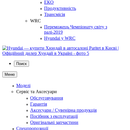
ЕКО
Продуктивність
Трансмісія
WRC
Переможець Чемпіонату світу з
ралі-2019
Hyundai у WRC
Поиск
Меню
Моделі
Сервіс та Аксесуари
Обслуговування
Гарантія
Аксесуари / Сувенірна продукція
Посібник з експлуатації
Оригінальні запчастини
Спецпропозиції