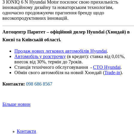
З IONIQ 6 N Hyundai Motor посилює свою прихильність
інноваційному дизайну та новаторським технологіям,
одночасно продовжуючи прагнення бренду щодо
високопродуктивних інновацій.
Автоцентр Паритет – офіційний дилер Hyundai (Хюндай) в
Києві та Київській області.
Продаж нових легкових автомобілів Hyundai
.
Автомобіль у розстрочку
(в кредит): ставка від 0,01%,
внесок від 30%, термін до 7років.
Станція технічного обслуговування -
СТО Hyundaі
.
Обмін свого автомобіля на новий Хюндай (
Trade-in
).
Контакти:
098 686 8567
Більше новин
Контакти