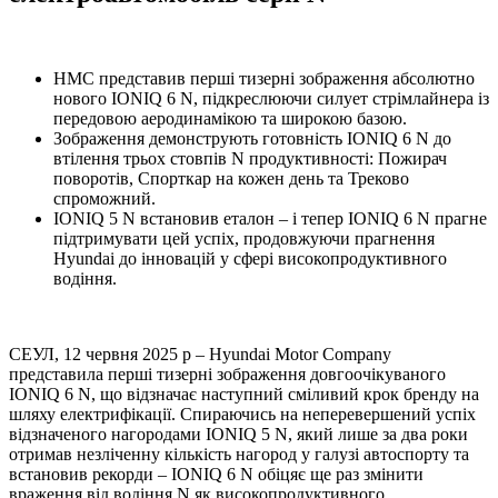
HMC представив перші тизерні зображення абсолютно
нового IONIQ 6 N, підкреслюючи силует стрімлайнера із
передовою аеродинамікою та широкою базою.
Зображення демонструють готовність IONIQ 6 N до
втілення трьох стовпів N продуктивності: Пожирач
поворотів, Спорткар на кожен день та Треково
спроможний.
IONIQ 5 N встановив еталон – і тепер IONIQ 6 N прагне
підтримувати цей успіх, продовжуючи прагнення
Hyundai до інновацій у сфері високопродуктивного
водіння.
СЕУЛ, 12 червня 2025 р – Hyundai Motor Company
представила перші тизерні зображення довгоочікуваного
IONIQ 6 N, що відзначає наступний сміливий крок бренду на
шляху електрифікації. Спираючись на неперевершений успіх
відзначеного нагородами IONIQ 5 N, який лише за два роки
отримав незліченну кількість нагород у галузі автоспорту та
встановив рекорди – IONIQ 6 N обіцяє ще раз змінити
враження від водіння N як високопродуктивного