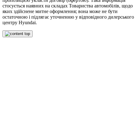
пропозицією укласти договір (офертою). Така інформація
стосується наявних на складах Товариства автомобілів, щодо
яких здійснене митне оформлення; вона може не бути
остаточною і підлягає уточненню у відповідного дилерського
центру Hyundai.