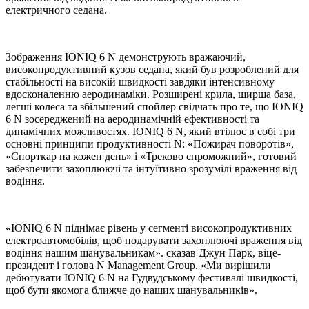
електричного седана.
Зображення IONIQ 6 N демонструють вражаючий,
високопродуктивний кузов седана, який був розроблений для
стабільності на високій швидкості завдяки інтенсивному
вдосконаленню аеродинаміки. Розширені крила, ширша база,
легші колеса та збільшений спойлер свідчать про те, що IONIQ
6 N зосереджений на аеродинамічній ефективності та
динамічних можливостях. IONIQ 6 N, який втілює в собі три
основні принципи продуктивності N: «Пожирач поворотів»,
«Спорткар на кожен день» і «Треково спроможний», готовий
забезпечити захоплюючі та інтуїтивно зрозумілі враження від
водіння.
«IONIQ 6 N піднімає рівень у сегменті високопродуктивних
електроавтомобілів, щоб подарувати захоплюючі враження від
водіння нашим шанувальникам». сказав Джун Парк, віце-
президент і голова N Management Group. «Ми вирішили
дебютувати IONIQ 6 N на Гудвудському фестивалі швидкості,
щоб бути якомога ближче до наших шанувальників».