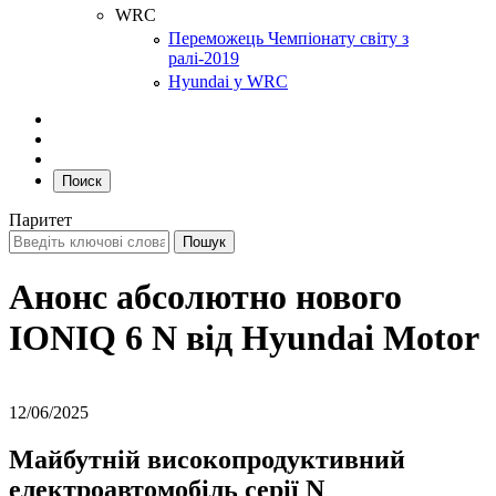
WRC
Переможець Чемпіонату світу з
ралі-2019
Hyundai у WRC
Поиск
Паритет
Анонс абсолютно нового
IONIQ 6 N від Hyundai Motor
12/06/2025
Майбутній високопродуктивний
електроавтомобіль серії N