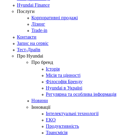
Hyundai Finance
Послуги
Корпоративні продажі
Лізинг
Trade-in
Контакти
Запис на сервіс
Тест-Драйв
Про Hyundai
Про бренд
Історія
Місія та цінності
Філософія Бренду
Hyundai в Україні
Регулярна та особлива інформація
Новини
Інновації
Інтелектуальні технології
ЕКО
Продуктивність
Трансмісія