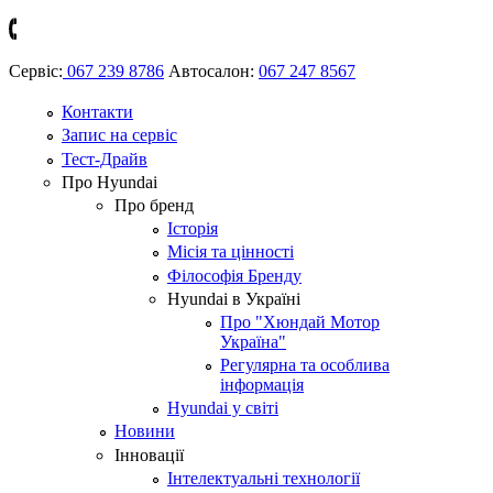
Сервіс:
067 239 8786
Автосалон:
067 247 8567
Контакти
Запис на сервіс
Тест-Драйв
Про Hyundai
Про бренд
Історія
Місія та цінності
Філософія Бренду
Hyundai в Україні
Про "Хюндай Мотор
Україна"
Регулярна та особлива
інформація
Hyundai у світі
Новини
Інновації
Інтелектуальні технології