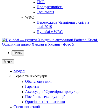
ЕКО
Продуктивність
Трансмісія
WRC
Переможець Чемпіонату світу з
ралі-2019
Hyundai у WRC
Поиск
Меню
Моделі
Сервіс та Аксесуари
Обслуговування
Гарантія
Аксесуари / Сувенірна продукція
Посібник з експлуатації
Оригінальні запчастини
Спецпропозиції