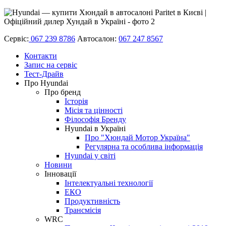
Сервіс:
067 239 8786
Автосалон:
067 247 8567
Контакти
Запис на сервіс
Тест-Драйв
Про Hyundai
Про бренд
Історія
Місія та цінності
Філософія Бренду
Hyundai в Україні
Про "Хюндай Мотор Україна"
Регулярна та особлива інформація
Hyundai у світі
Новини
Інновації
Інтелектуальні технології
ЕКО
Продуктивність
Трансмісія
WRC