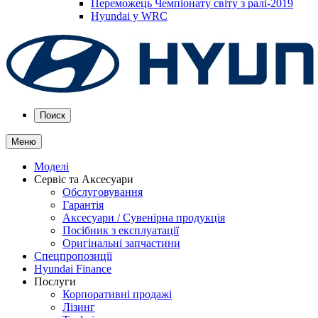
Переможець Чемпіонату світу з ралі-2019
Hyundai у WRC
Поиск
Меню
Моделі
Сервіс та Аксесуари
Обслуговування
Гарантія
Аксесуари / Сувенірна продукція
Посібник з експлуатації
Оригінальні запчастини
Спецпропозиції
Hyundai Finance
Послуги
Корпоративні продажі
Лізинг