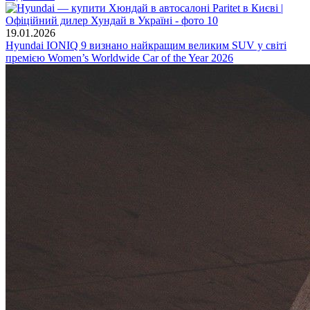
19.01.2026
Hyundai IONIQ 9 визнано найкращим великим SUV у світі
премією Women’s Worldwide Car of the Year 2026