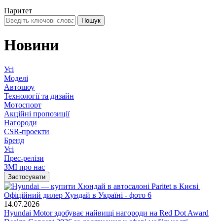
Паритет
Новини
Усі
Моделі
Автошоу
Технології та дизайн
Мотоспорт
Акційні пропозиції
Нагороди
CSR-проекти
Бренд
Усі
Прес-релізи
ЗМІ про нас
14.07.2026
Hyundai Motor здобуває найвищі нагороди на Red Dot Award