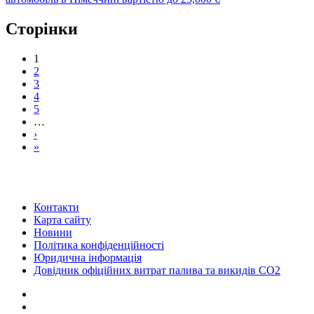
Сторінки
1
2
3
4
5
…
›
»
Контакти
Карта сайту
Новини
Політика конфіденційності
Юридична інформація
Довідник офіційних витрат палива та викидів СО2