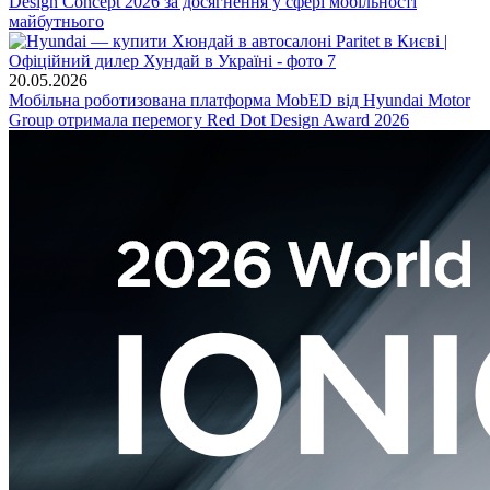
Design Concept 2026 за досягнення у сфері мобільності
майбутнього
20.05.2026
Мобільна роботизована платформа MobED від Hyundai Motor
Group отримала перемогу Red Dot Design Award 2026