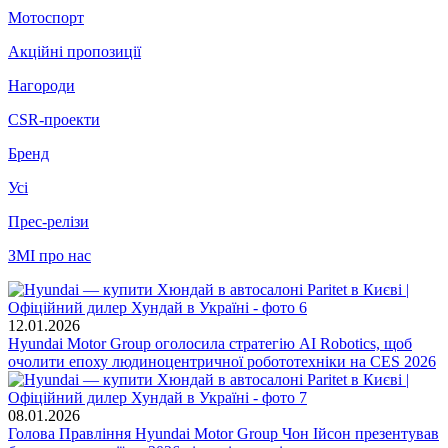
Мотоспорт
Акційні пропозиції
Нагороди
CSR-проекти
Бренд
Усі
Прес-релізи
ЗМІ про нас
12.01.2026
Hyundai Motor Group оголосила стратегію AI Robotics, щоб
очолити епоху людиноцентричної робототехніки на CES 2026
08.01.2026
Голова Правління Hyundai Motor Group Чон Ійсон презентував