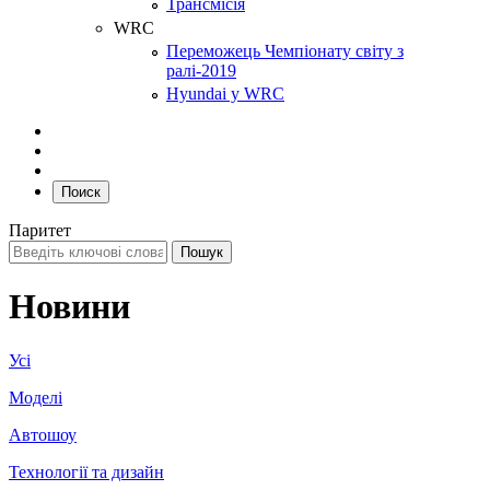
Трансмісія
WRC
Переможець Чемпіонату світу з
ралі-2019
Hyundai у WRC
Поиск
Паритет
Новини
Усі
Моделі
Автошоу
Технології та дизайн