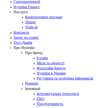
Спецпропозиції
Hyundai Finance
Послуги
Корпоративні продажі
Лізинг
Trade-in
Контакти
Запис на сервіс
Тест-Драйв
Про Hyundai
Про бренд
Історія
Місія та цінності
Філософія Бренду
Hyundai в Україні
Регулярна та особлива інформація
Новини
Інновації
Інтелектуальні технології
ЕКО
Продуктивність