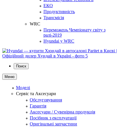
ЕКО
Продуктивність
Трансмісія
WRC
Переможець Чемпіонату світу з
ралі-2019
Hyundai у WRC
Поиск
Меню
Моделі
Сервіс та Аксесуари
Обслуговування
Гарантія
Аксесуари / Сувенірна продукція
Посібник з експлуатації
Оригінальні запчастини