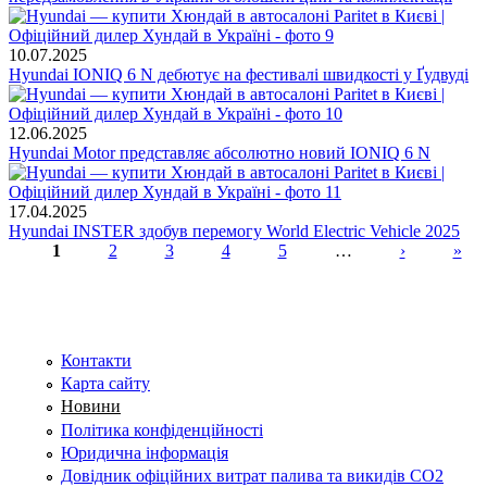
10.07.2025
Hyundai IONIQ 6 N дебютує на фестивалі швидкості у Ґудвуді
12.06.2025
Hyundai Motor представляє абсолютно новий IONIQ 6 N
17.04.2025
Hyundai INSTER здобув перемогу World Electric Vehicle 2025
1
2
3
4
5
…
›
»
Сторінки
Контакти
Карта сайту
Новини
Політика конфіденційності
Юридична інформація
Довідник офіційних витрат палива та викидів СО2