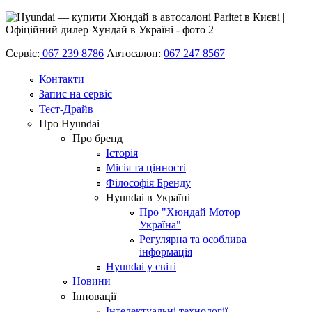
Сервіс:
067 239 8786
Автосалон:
067 247 8567
Контакти
Запис на сервіс
Тест-Драйв
Про Hyundai
Про бренд
Історія
Місія та цінності
Філософія Бренду
Hyundai в Україні
Про "Хюндай Мотор
Україна"
Регулярна та особлива
інформація
Hyundai у світі
Новини
Інновації
Інтелектуальні технології