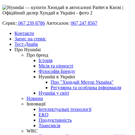
Сервіс:
067 239 8786
Автосалон:
067 247 8567
Контакти
Запис на сервіс
Тест-Драйв
Про Hyundai
Про бренд
Історія
Місія та цінності
Філософія Бренду
Hyundai в Україні
Про "Хюндай Мотор Україна"
Регулярна та особлива інформація
Hyundai у світі
Новини
Інновації
Інтелектуальні технології
ЕКО
Продуктивність
Трансмісія
WRC