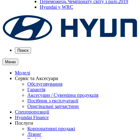
Переможець Чемпіонату світу з ралі-2019
Hyundai у WRC
Поиск
Меню
Моделі
Сервіс та Аксесуари
Обслуговування
Гарантія
Аксесуари / Сувенірна продукція
Посібник з експлуатації
Оригінальні запчастини
Спецпропозиції
Hyundai Finance
Послуги
Корпоративні продажі
Лізинг